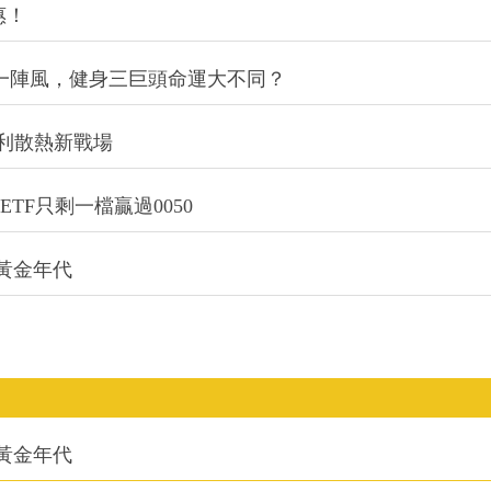
惠！
同一陣風，健身三巨頭命運大不同？
利散熱新戰場
TF只剩一檔贏過0050
的黃金年代
的黃金年代