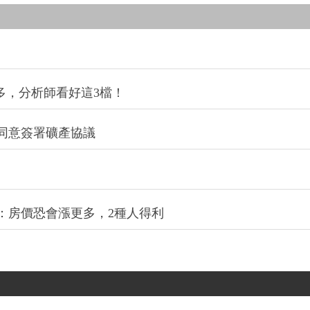
多，分析師看好這3檔！
同意簽署礦產協議
：房價恐會漲更多，2種人得利