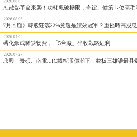
2026.08.06
AI散熱革命來襲！功耗飆破極限，奇鋐、健策卡位高毛
2026.08.06
7月回顧》韓股狂瀉22%竟還是績效冠軍？重挫時高股息E
2026.04.02
磷化銦成稀缺物資，「5台廠」坐收戰略紅利
2026.07.27
欣興、景碩、南電...IC載板漲價潮下，載板三雄誰最具