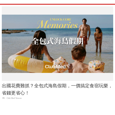
出國花費難抓？全包式海島假期，一價搞定食宿玩樂，
省錢更省心！
PR・Club Med Taiwan