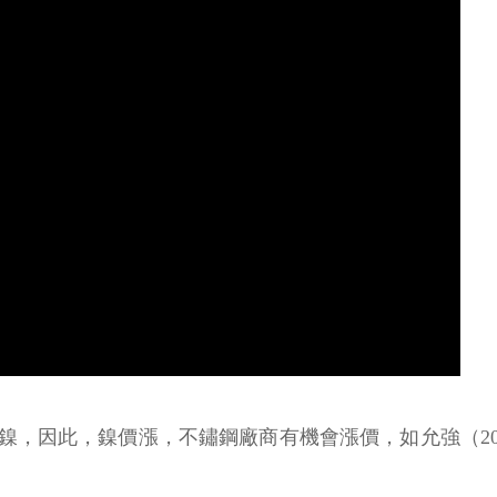
因此，鎳價漲，不鏽鋼廠商有機會漲價，如允強（2034）、