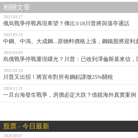
相關文章
2025.03.17
俄烏戰爭停戰再現希望？傳出3/18川普將與蒲亭通話
2025.03.13
中鋼、中鴻、大成鋼...原物料價格上漲，鋼鐵股將迎利
2025.03.05
烏俄戰爭停戰重現曙光？川普：已收到澤倫斯基來信，
2025.02.10
川普又出招！將宣布對所有鋼鋁課徵25%關稅
2024.11.21
一旦台海發生戰爭，房價必定大跌？借鏡海外真實案例
股票 ‧ 今日最新
2026.08.07