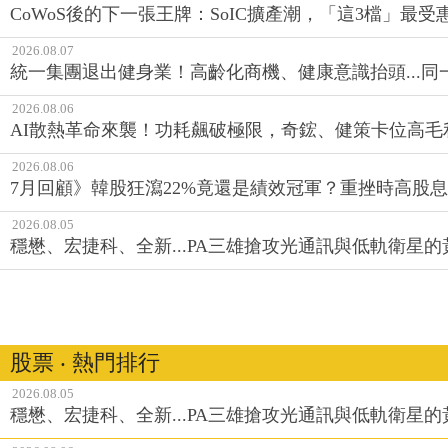
CoWoS後的下一張王牌：SoIC擴產潮，「這3檔」最受
2026.08.07
統一集團退出健身業！高齡化商機、健康意識抬頭...
2026.08.06
AI散熱革命來襲！功耗飆破極限，奇鋐、健策卡位高毛
2026.08.06
7月回顧》韓股狂瀉22%竟還是績效冠軍？重挫時高股息E
2026.08.05
穩懋、宏捷科、全新...PA三雄搶攻光通訊與低軌衛星
股票 ‧ 熱門排行
2026.08.05
穩懋、宏捷科、全新...PA三雄搶攻光通訊與低軌衛星