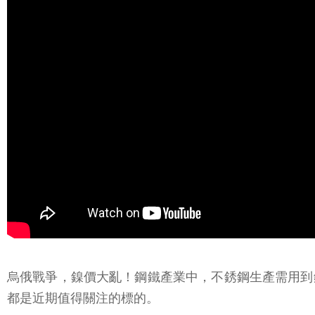
烏俄戰爭，鎳價大亂！鋼鐵產業中，不銹鋼生產需用到鎳，
都是近期值得關注的標的。