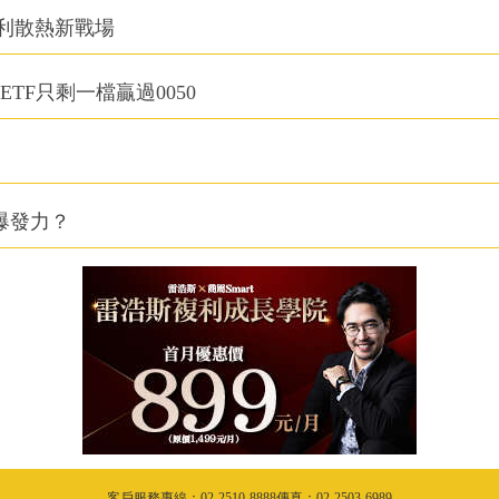
利散熱新戰場
TF只剩一檔贏過0050
爆發力？
客戶服務專線：02-2510-8888傳真：02-2503-6989