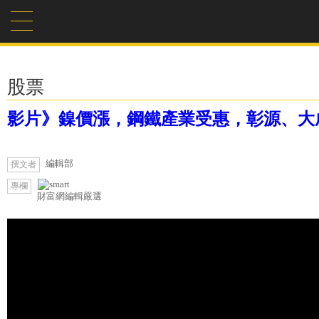
股票
影片》鎳價漲，鋼鐵產業受惠，彰源、大
編輯部
撰文者
專欄
財富網編輯嚴選