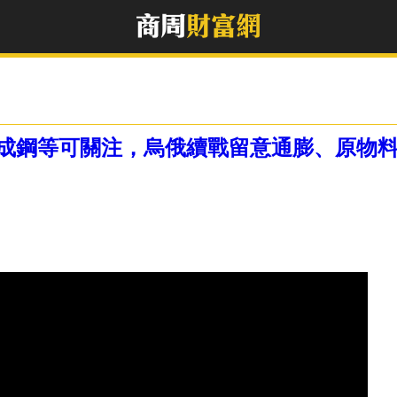
成鋼等可關注，烏俄續戰留意通膨、原物