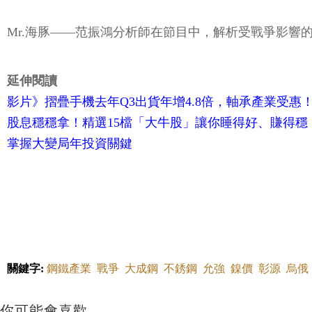
Mr.海豚——范振鴻分析師在節目中，解析受戰爭影
延伸閱讀
影片》摺疊手機去年Q3出貨年增4.8倍，軸承產業受
股息穩穩拿！精選15檔「大牛股」讓你睡得好、賺得穩，第
掌握大變局年投資關鍵
關鍵字:
鋼鐵產業
戰爭
大成鋼
不銹鋼
允強
鎳價
彰源
烏俄
你可能會喜歡