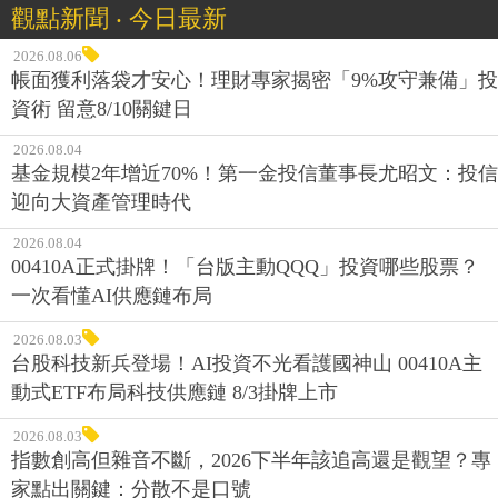
觀點新聞 ‧ 今日最新
2026.08.06
帳面獲利落袋才安心！理財專家揭密「9%攻守兼備」投
資術 留意8/10關鍵日
2026.08.04
基金規模2年增近70%！第一金投信董事長尤昭文：投信
迎向大資產管理時代
2026.08.04
00410A正式掛牌！「台版主動QQQ」投資哪些股票？
一次看懂AI供應鏈布局
2026.08.03
台股科技新兵登場！AI投資不光看護國神山 00410A主
動式ETF布局科技供應鏈 8/3掛牌上市
2026.08.03
指數創高但雜音不斷，2026下半年該追高還是觀望？專
家點出關鍵：分散不是口號