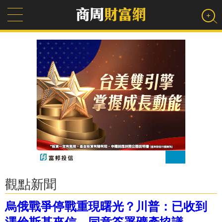
觀點新聞
烏俄戰爭停戰重現曙光？川普：已收到