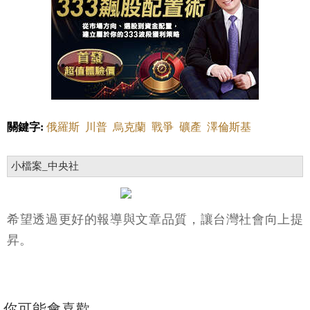
關鍵字:
俄羅斯
川普
烏克蘭
戰爭
礦產
澤倫斯基
小檔案_中央社
希望透過更好的報導與文章品質，讓台灣社會向上提
昇。
你可能會喜歡