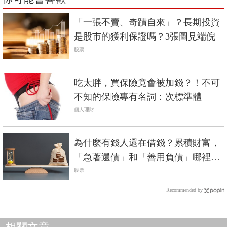
「一張不賣、奇蹟自來」？長期投資
是股市的獲利保證嗎？3張圖見端倪
股票
吃太胖，買保險竟會被加錢？！不可
不知的保險專有名詞：次標準體
個人理財
為什麼有錢人還在借錢？累積財富，
「急著還債」和「善用負債」哪裡不
一樣？
股票
Recommended by