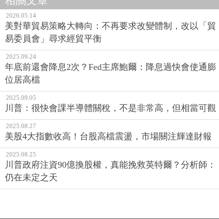
相關文章
2026.05.14
美對華貿易策略大轉向：不再要求改變體制，改以「貿
易委員會」尋求經貿平衡
2025.09.24
年底前還會降息2次？Fed主席鮑爾：降息過快會使通膨
位居高檔
2025.09.05
川普：很快會課半導體關稅，不是非常高，但相當可觀
2025.08.27
美股4大指數收高！台股高檔震盪，市場關注輝達財報
2025.08.25
川普政府注資90億換股權，真能挽救英特爾？分析師：
仍在未定之天