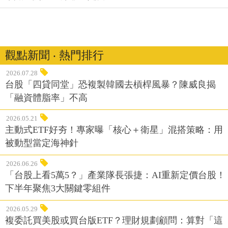
觀點新聞 ‧ 熱門排行
2026.07.28
台股「四貸同堂」恐複製韓國去槓桿風暴？陳威良揭
「融資體脂率」不高
2026.05.21
主動式ETF好夯！專家曝「核心＋衛星」混搭策略：用
被動型當定海神針
2026.06.26
「台股上看5萬5？」產業隊長張捷：AI重新定價台股！
下半年聚焦3大關鍵零組件
2026.05.29
複委託買美股或買台版ETF？理財規劃顧問：算對「這