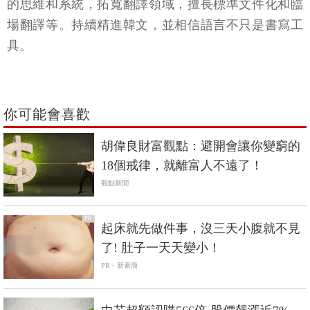
的思維和系統，拓寬翻譯領域，擅長標準文件化和臨
場翻譯等。持續精進韓文，並相信語言不只是書寫工
具。
你可能會喜歡
胡偉良財富觀點：避開會讓你變窮的
18個戒律，就離富人不遠了！
觀點新聞
PR
起床就先做件事，沒三天小腹就不見
了! 肚子一天天變小！
PR・新素簡