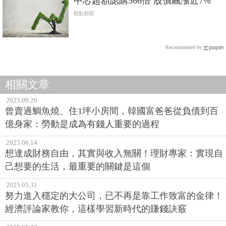
中芯超額認購566倍 股價飆漲近7%
觀點新聞
Recommended by
相關文章
2025.09.26
曾賣過鯛魚燒、住1坪小房間，韓國富爸爸從負債到百
億身家：勞動是成為有錢人重要的過程
2025.06.14
想達成財務自由，其實與收入無關！理財專家：實現自
己想要的生活，最重要的關鍵是這個
2025.05.31
努力進入穩定的大公司，已不再是靠工作致富的金律！
經濟評論家教你，這樣學習新時代的賺錢訣竅