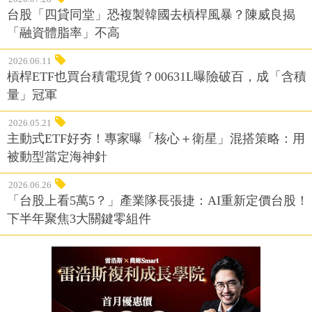
台股「四貸同堂」恐複製韓國去槓桿風暴？陳威良揭
「融資體脂率」不高
2026.06.11
槓桿ETF也買台積電現貨？00631L曝險破百，成「含積
量」冠軍
2026.05.21
主動式ETF好夯！專家曝「核心＋衛星」混搭策略：用
被動型當定海神針
2026.06.26
「台股上看5萬5？」產業隊長張捷：AI重新定價台股！
下半年聚焦3大關鍵零組件