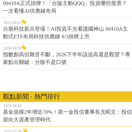
00410A正式掛牌！「台版主動QQQ」投資哪些股票？
一次看懂AI供應鏈布局
2026.08.03
台股科技新兵登場！AI投資不光看護國神山 00410A主
動式ETF布局科技供應鏈 8/3掛牌上市
2026.08.03
指數創高但雜音不斷，2026下半年該追高還是觀望？專
家點出關鍵：分散不是口號
觀點新聞 ‧ 熱門排行
2026.08.04
基金規模2年增近70%！第一金投信董事長尤昭文：投信
迎向大資產管理時代
2026.07.28