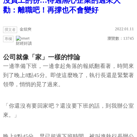
沒員工的份…待過黑心企業的過來人
勸：離職吧！再撐也不會變好
2022.01.11
金炫奭
撰文者
瀏覽數：
13745
專欄
財經好讀
公司就像「家」一樣的悖論
一邊準備下班，一邊拿起角落的報紙翻看著，時間來
到了晚上8點45分。即使這麼晚了，執行長還是緊繫著
領帶，悄悄的晃了過來。
「你還沒有要回家吧？還沒要下班的話，到我辦公室
來。」
晚上8點45分，早已超過下班時間，被叫進執行長辦公