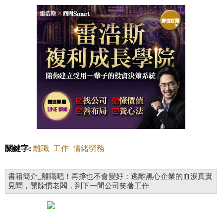
關鍵字:
離職
工作
情緒勞務
書籍簡介_離職吧！再撐也不會變好：逃離黑心企業的血淚真實
見聞，開除慣老闆，到下一間公司笑著工作