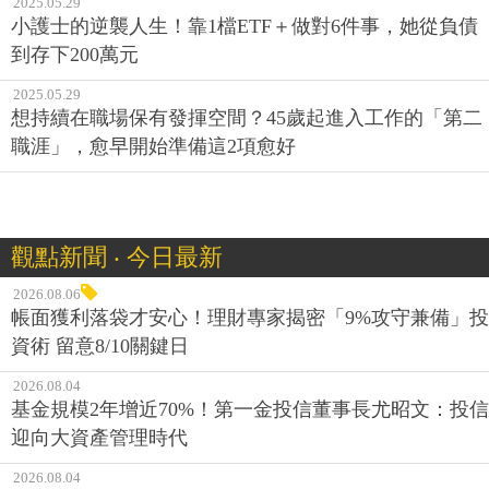
2025.05.29
小護士的逆襲人生！靠1檔ETF＋做對6件事，她從負債
到存下200萬元
2025.05.29
想持續在職場保有發揮空間？45歲起進入工作的「第二
職涯」，愈早開始準備這2項愈好
觀點新聞 ‧ 今日最新
2026.08.06
帳面獲利落袋才安心！理財專家揭密「9%攻守兼備」投
資術 留意8/10關鍵日
2026.08.04
基金規模2年增近70%！第一金投信董事長尤昭文：投信
迎向大資產管理時代
2026.08.04