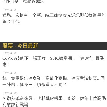
ETF只剩一檔贏過0050
2026.08.05
穩懋、宏捷科、全新...PA三雄搶攻光通訊與低軌衛星的
黃金年代
股票 ‧ 今日最新
2026.08.07
CoWoS後的下一張王牌：SoIC擴產潮，「這3檔」最受
惠！
2026.08.07
統一集團退出健身業！高齡化商機、健康意識抬頭...同
一陣風，健身三巨頭命運大不同？
2026.08.06
AI散熱革命來襲！功耗飆破極限，奇鋐、健策卡位高毛
利散熱新戰場