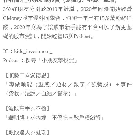
作者簡介_小朋友學投資（愛德恩、不魯、凱瑞）
3位好朋友分別於2019年離職，2020年同時開始經營
CMoney股市爆料同學會，短短一年已有15多萬粉絲追
蹤，2020年底為了讓股市新手能有平台可以了解更基
礎的股市資訊，開始經營IG與Podcast。
IG：kids_investment_
Podcast：搜尋「小朋友學投資」
【順勢王☆愛德恩】
「專做動能（型態／題材／數字／強勢股）＋事件
（營收／法說／自結／警示）」
【波段高手☆不魯】
「聽明牌＋求內線＋不停損＝散戶賠錢術」
【飆股達人☆凱瑞】