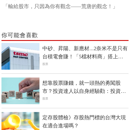
「輸給股市，只因為你有觀念——荒唐的觀念！」
你可能會喜歡
中砂、昇陽、新應材...2奈米不是只有
台積電會賺！「5檔材料商」搭上成
長列車
股票
想靠股票賺錢，就一頭熱的勇闖股
市？投資達人以自身經驗勸：投資前
最好預先做好這些準備
股票
定存股體檢》存股熱門標的台灣大現
在適合進場嗎？