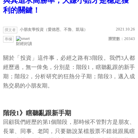
與其追求高勝率，大賺小賠才是穩定獲
利的關鍵！
2021.10.26
小朋友學投資（愛德恩、不魯、凱瑞）
撰文者
瀏覽數：
20343
專欄
財經好讀
關於「投資」這件事，必經之路有3階段。我們3人都
經歷過，無一倖免，分別是：階段1，瞎聽亂跟的新手
期；階段2，分析研究的狂熱分子期；階段3，邁入成
熟交易的小朋友期。
階段1》瞎聽亂跟新手期
回顧我們經歷的第1個階段，那時候不管對方是朋友、
長輩、同事、老闆，只要聽說某檔股票不錯就跟風瞎