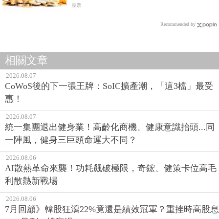
股票
Recommended by
相關文章
2026.08.07
CoWoS後的下一張王牌：SoIC擴產潮，「這3檔」最受
惠！
2026.08.07
統一集團退出健身業！高齡化商機、健康意識抬頭...同
一陣風，健身三巨頭命運大不同？
2026.08.06
AI散熱革命來襲！功耗飆破極限，奇鋐、健策卡位高毛
利散熱新戰場
2026.08.06
7月回顧》韓股狂瀉22%竟還是績效冠軍？重挫時高股息