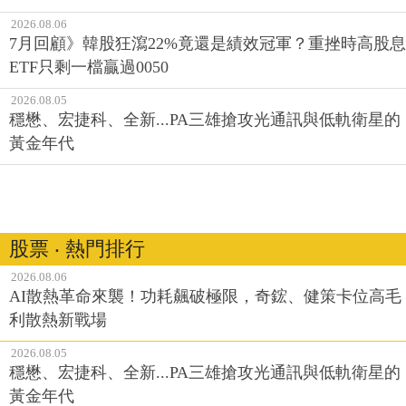
2026.08.06
7月回顧》韓股狂瀉22%竟還是績效冠軍？重挫時高股息
ETF只剩一檔贏過0050
2026.08.05
穩懋、宏捷科、全新...PA三雄搶攻光通訊與低軌衛星的
黃金年代
股票 ‧ 熱門排行
2026.08.06
AI散熱革命來襲！功耗飆破極限，奇鋐、健策卡位高毛
利散熱新戰場
2026.08.05
穩懋、宏捷科、全新...PA三雄搶攻光通訊與低軌衛星的
黃金年代