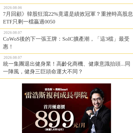
2026.08.06
7月回顧》韓股狂瀉22%竟還是績效冠軍？重挫時高股息
ETF只剩一檔贏過0050
2026.08.07
CoWoS後的下一張王牌：SoIC擴產潮，「這3檔」最受
惠！
2026.08.07
統一集團退出健身業！高齡化商機、健康意識抬頭...同
一陣風，健身三巨頭命運大不同？