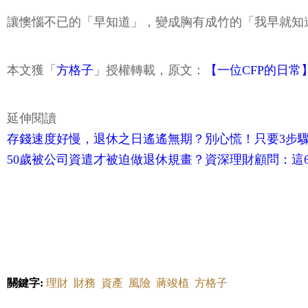
讓懊惱不已的「早知道」，變成胸有成竹的「我早就知
本文獲「
方格子
」授權轉載，原文：
【一位CFP的日
延伸閱讀
存錢速度好慢，退休之日遙遙無期？別心慌！只要3步
50歲被公司資遣才被迫做退休規畫？資深理財顧問：這
關鍵字:
理財
財務
資產
風險
蔣竣植
方格子