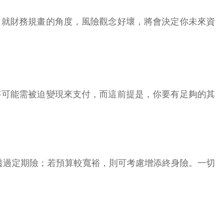
。就財務規畫的角度，風險觀念好壞，將會決定你未來資
將可能需被迫變現來支付，而這前提是，你要有足夠的其
透過定期險；若預算較寬裕，則可考慮增添終身險。一切