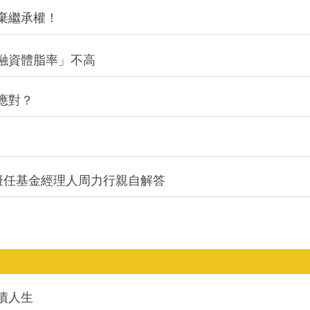
棄繼承權！
融資體脂率」不高
應對？
0A擬任基金經理人周力行親自解答
債人生