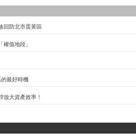
族回防北市蛋黃區
「權值地段」
區的最好時機
桿放大資產效率！