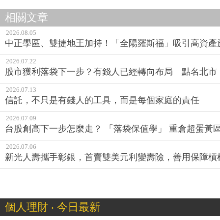
相關文章
2026.08.05
中正學區、雙捷地王加持！「全陽羅斯福」吸引高資產
2026.07.22
股市獲利落袋下一步？有錢人已經轉向布局 點名北市
2026.07.13
信託，不只是有錢人的工具，而是每個家庭的責任
2026.07.09
台股創高下一步怎麼走？ 「落袋保值學」 重倉超蛋黃
2026.07.06
新光人壽攜手彰銀，首賣雙美元利變壽險，善用保障槓
個人理財 ‧ 今日最新