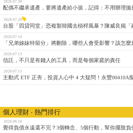
2026.07.30
配偶不繼承遺產，要將遺產給小孩，記得：不用辦理拋
2026.07.28
台股「四貸同堂」恐複製韓國去槓桿風暴？陳威良揭「
2026.07.14
「兄弟姊妹特留分」將刪除，哪些人會受影響？該怎麼
2026.07.13
信託，不只是有錢人的工具，而是每個家庭的責任
2026.07.13
主動式 ETF 正夯，投資人心中 4 大疑問！永豐0041
個人理財 ‧ 熱門排行
2026.06.10
覺得負債永遠還不完？3個轉念、5個行動，幫你擺脫負