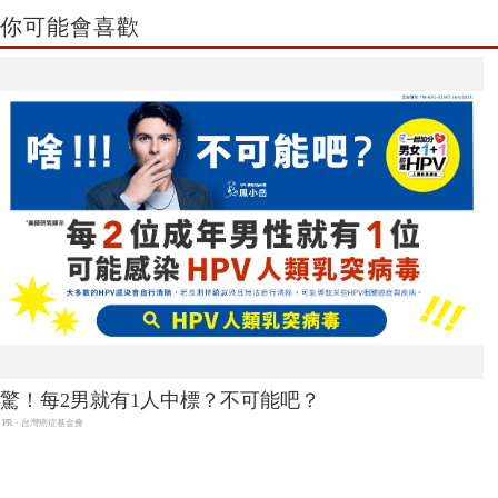
你可能會喜歡
驚！每2男就有1人中標？不可能吧？
PR・台灣癌症基金會