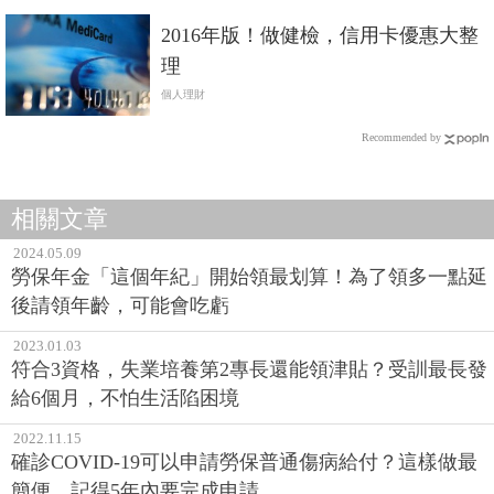
2016年版！做健檢，信用卡優惠大整
理
個人理財
Recommended by
相關文章
2024.05.09
勞保年金「這個年紀」開始領最划算！為了領多一點延
後請領年齡，可能會吃虧
2023.01.03
符合3資格，失業培養第2專長還能領津貼？受訓最長發
給6個月，不怕生活陷困境
2022.11.15
確診COVID-19可以申請勞保普通傷病給付？這樣做最
簡便，記得5年內要完成申請