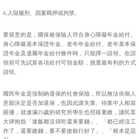
6.入獄服刑、因案羈押或拘禁。
要留意的是，國保被保險人符合身心障礙年金給付、
身心障礙基本保證年金、老年年金給付、老年基本保
證年金及遺屬年金給付條件時，只能擇一請領。在請
領前可先試算各項給付可領金額，挑選最有利的方式
請領。
國民年金是強制納退保的社會保險，所以無法依個人
意願決定是否加退保，也因此讓失業、待業中人相當
困擾，就連滿25歲的研究所學生也照樣要繳，讓民眾
大肆抱怨「連飯都沒得吃還來要錢」、「都已經沒工
作了，還要繳錢，要不要搶銀行好了」、「根本是惡