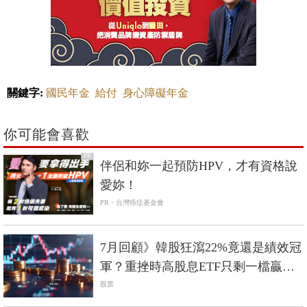
關鍵字:
國民年金
給付
身心障礙年金
你可能會喜歡
PR
伴侶和妳一起預防HPV，才有資格說
愛妳！
PR・台灣癌症基金會
7月回顧》韓股狂瀉22%竟還是績效冠
軍？重挫時高股息ETF只剩一檔贏過
0050
股票