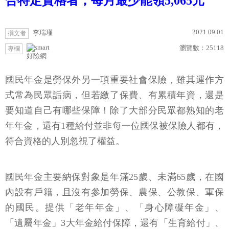
合特定資格者，每月最少能領5,065元
2021.09.01
李瑞瑾
撰文者
瀏覽數：
25118
專欄
好險網
國民年金是勞保外另一項重要社會保險，雖其運作方
式常為民眾詬病，但若繳了保費、有累積年資，還是
要知道自己有哪些保障！除了大部分民眾都熟知的老
年年金，還有1種給付並非每一位國保被保險人都有，
符合資格的人別忽視了權益。
國民年金主要納保對象是年滿25歲、未滿65歲，在國
內設有戶籍，且沒有參加勞保、農保、公教保、軍保
的國民。提供「老年年金」、「身心障礙年金」、
「遺屬年金」3大年金給付保障，還有「生育給付」、