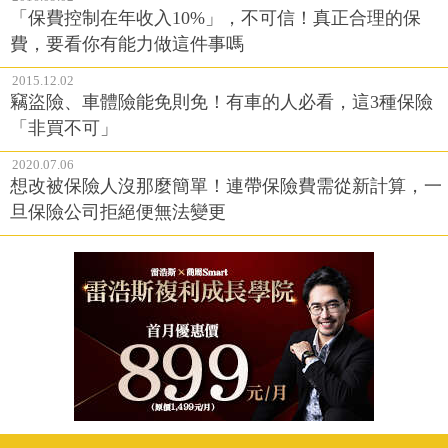
「保費控制在年收入10%」，不可信！真正合理的保
費，要看你有能力做這件事嗎
2015.12.02
竊盜險、車體險能免則免！有車的人必看，這3種保險
「非買不可」
2020.07.06
想改被保險人沒那麼簡單！連帶保險費需從新計算，一
旦保險公司拒絕便無法變更