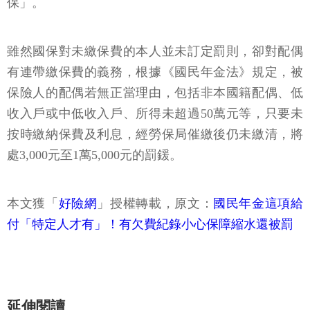
保」。
雖然國保對未繳保費的本人並未訂定罰則，卻對配偶
有連帶繳保費的義務，根據《國民年金法》規定，被
保險人的配偶若無正當理由，包括非本國籍配偶、低
收入戶或中低收入戶、所得未超過50萬元等，只要未
按時繳納保費及利息，經勞保局催繳後仍未繳清，將
處3,000元至1萬5,000元的罰鍰。
本文獲「
好險網
」授權轉載，原文：
國民年金這項給
付「特定人才有」！有欠費紀錄小心保障縮水還被罰
延伸閱讀