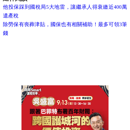
他投保踩到國稅局5大地雷，讓繼承人得衰繳近400萬
遺產稅
除勞保有喪葬津貼，國保也有相關補助！最多可領3筆
錢