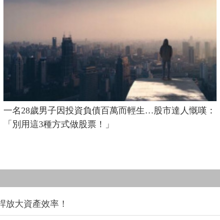
一名28歲男子因投資負債百萬而輕生…股市達人慨嘆：
「別用這3種方式做股票！」
桿放大資產效率！