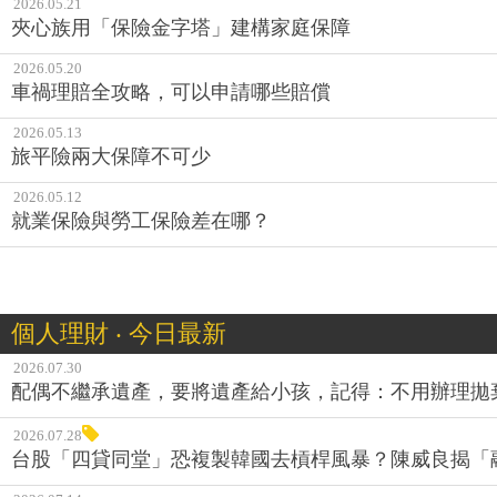
2026.05.21
夾心族用「保險金字塔」建構家庭保障
2026.05.20
車禍理賠全攻略，可以申請哪些賠償
2026.05.13
旅平險兩大保障不可少
2026.05.12
就業保險與勞工保險差在哪？
個人理財 ‧ 今日最新
2026.07.30
配偶不繼承遺產，要將遺產給小孩，記得：不用辦理拋
2026.07.28
台股「四貸同堂」恐複製韓國去槓桿風暴？陳威良揭「