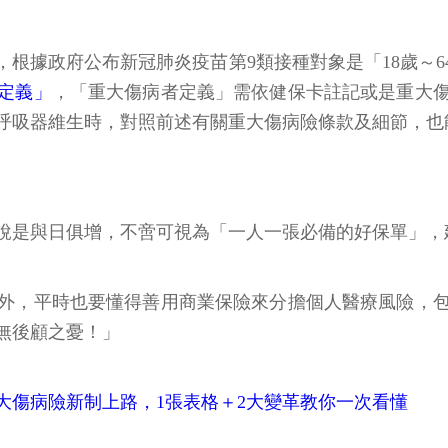
根據政府公布新冠肺炎疫苗第9類接種對象是「18歲～
定義」
，「重大傷病者定義」需依健保卡註記或是重大
呼吸器維生時，對照前述有關重大傷病險條款及細節，也
說是與日俱增，不啻可視為「一人一張必備的好保單」，建
外，平時也要懂得善用商業保險來分擔個人醫療風險，
無後顧之憂！」
大傷病險新制上路，1張表格＋2大變革教你一次看懂