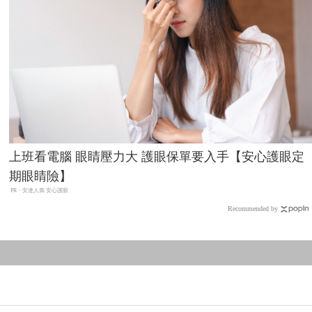
上班看電腦 眼睛壓力大 護眼保單要入手【安心護眼定
期眼睛險】
PR・安達人壽 安心護眼
Recommended by