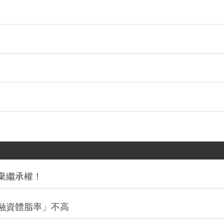
棄繼承權！
融資體脂率」不高