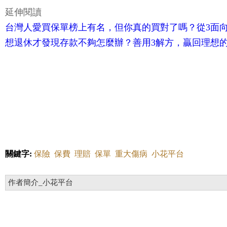
延伸閱讀
台灣人愛買保單榜上有名，但你真的買對了嗎？從3面
想退休才發現存款不夠怎麼辦？善用3解方，贏回理想
關鍵字:
保險
保費
理賠
保單
重大傷病
小花平台
作者簡介_小花平台