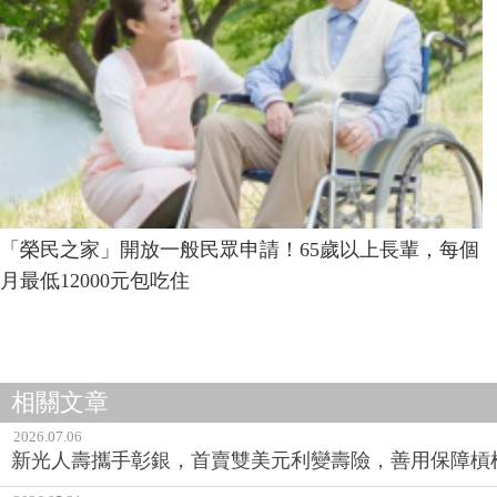
「榮民之家」開放一般民眾申請！65歲以上長輩，每個
月最低12000元包吃住
相關文章
2026.07.06
新光人壽攜手彰銀，首賣雙美元利變壽險，善用保障槓