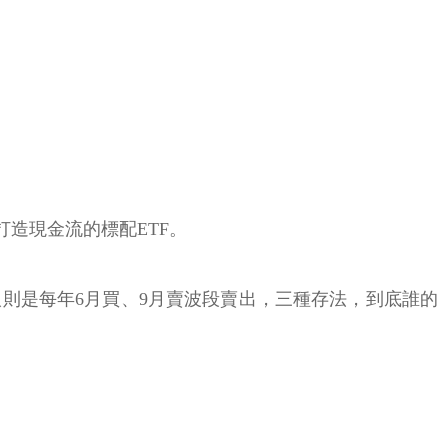
 打造現金流的標配ETF。
有人則是每年6月買、9月賣波段賣出，三種存法，到底誰的