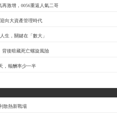
氣再激增，0056重返人氣二哥
信迎向大資產管理時代
改變人生，關鍵在「數大」
：背後暗藏死亡螺旋風險
0天，報酬率少一半
利散熱新戰場