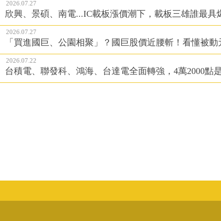
2026.07.27
欣興、景碩、南電...IC載板漲價潮下，載板三雄誰最具
2026.07.27
「買進國巨、公園相聚」？國巨股價近腰斬！看懂被動
2026.07.22
台積電、聯發科、鴻海、台達電全面轉強，4萬2000點