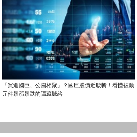
「買進國巨、公園相聚」？國巨股價近腰斬！看懂被動
元件暴漲暴跌的隱藏脈絡