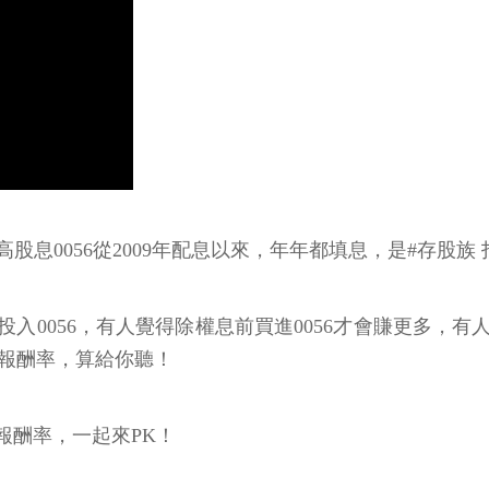
灣高股息0056從2009年配息以來，年年都填息，是#存股族
投入0056，有人覺得除權息前買進0056才會賺更多，
測報酬率，算給你聽！
報酬率，一起來PK！