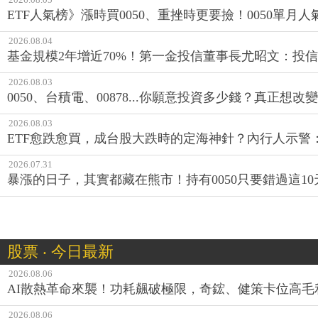
ETF人氣榜》漲時買0050、重挫時更要撿！0050單月人
2026.08.04
基金規模2年增近70%！第一金投信董事長尤昭文：投
2026.08.03
0050、台積電、00878...你願意投資多少錢？真正想
2026.08.03
ETF愈跌愈買，成台股大跌時的定海神針？內行人示警
2026.07.31
暴漲的日子，其實都藏在熊市！持有0050只要錯過這1
股票 ‧ 今日最新
2026.08.06
AI散熱革命來襲！功耗飆破極限，奇鋐、健策卡位高毛
2026.08.06