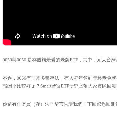
0050與0056 是存股族最愛的老牌ETF，其中，元大台
不過，0056有非常多種存法，有人每年領到年終獎金就
報酬率比較好呢？Smart智富ETF研究室幫大家實際回
你還有什麼買（存）法？留言告訴我們！下回幫您回測