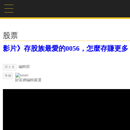
股票
影片》存股族最愛的0056，怎麼存賺更多？-
編輯部
撰文者
專欄
財富網編輯嚴選