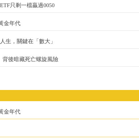
TF只剩一檔贏過0050
的黃金年代
改變人生，關鍵在「數大」
：背後暗藏死亡螺旋風險
的黃金年代