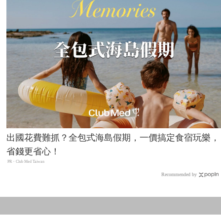
出國花費難抓？全包式海島假期，一價搞定食宿玩樂，
省錢更省心！
PR・Club Med Taiwan
Recommended by