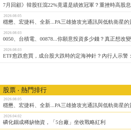
7月回顧》韓股狂瀉22%竟還是績效冠軍？重挫時高股息E
2026.08.05
穩懋、宏捷科、全新...PA三雄搶攻光通訊與低軌衛星
2026.08.03
0050、台積電、00878...你願意投資多少錢？真正想
2026.08.03
ETF愈跌愈買，成台股大跌時的定海神針？內行人示警
股票 ‧ 熱門排行
2026.08.05
穩懋、宏捷科、全新...PA三雄搶攻光通訊與低軌衛星
2026.04.02
磷化銦成稀缺物資，「5台廠」坐收戰略紅利