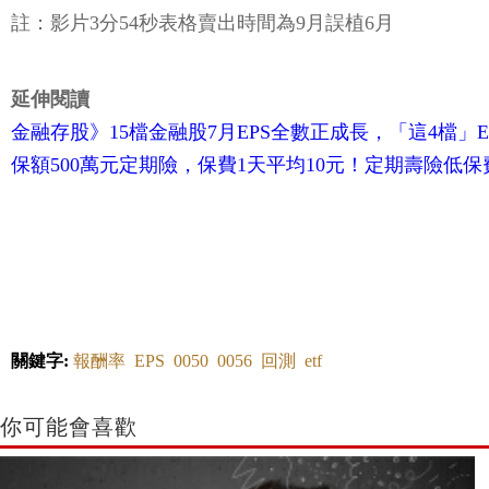
註：影片3分54秒表格賣出時間為9月誤植6月
延伸閱讀
金融存股》15檔金融股7月EPS全數正成長，「這4檔」E
保額500萬元定期險，保費1天平均10元！定期壽險低
關鍵字:
報酬率
EPS
0050
0056
回測
etf
你可能會喜歡