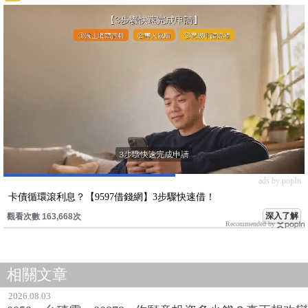
ads by popIn
卡債循環滾利息？【9597借錢網】3步驟快速借！
深入了解
觀看次數 163,668次
Recommended by
相關文章
2026.08.03
0050、台積電、00878...你願意投資多少錢？真正想改變
人生，關鍵在「數大」