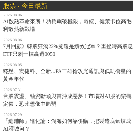
2026.08.06
AI散熱革命來襲！功耗飆破極限，奇鋐、健策卡位高毛
利散熱新戰場
2026.08.06
7月回顧》韓股狂瀉22%竟還是績效冠軍？重挫時高股息
ETF只剩一檔贏過0050
2026.08.05
穩懋、宏捷科、全新...PA三雄搶攻光通訊與低軌衛星的
黃金年代
2026.07.31
台股震盪、融資斷頭與當沖成惡夢！市場對AI股的樂觀
定價，恐比想像中脆弱
2026.07.29
「總鋪師」進化論：鴻海如何靠併購，把製造底氣煉成
AI護城河？