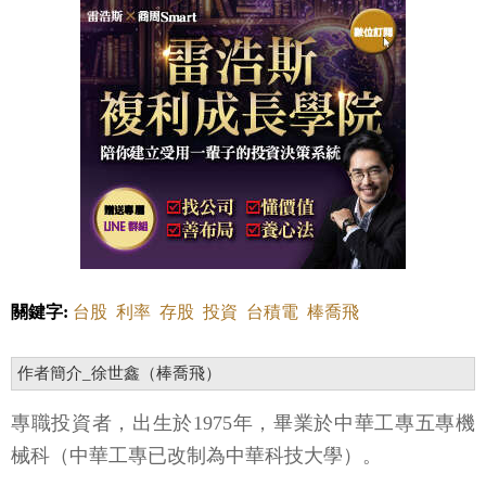
關鍵字:
台股
利率
存股
投資
台積電
棒喬飛
作者簡介_徐世鑫（棒喬飛）
專職投資者，出生於1975年，畢業於中華工專五專機
械科（中華工專已改制為中華科技大學）。
五專畢業後曾到機車行應徵學徒被拒絕，參加政府職