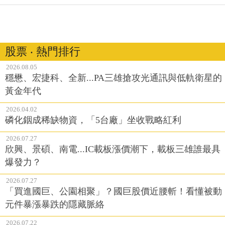
股票 ‧ 熱門排行
2026.08.05
穩懋、宏捷科、全新...PA三雄搶攻光通訊與低軌衛星的
黃金年代
2026.04.02
磷化銦成稀缺物資，「5台廠」坐收戰略紅利
2026.07.27
欣興、景碩、南電...IC載板漲價潮下，載板三雄誰最具
爆發力？
2026.07.27
「買進國巨、公園相聚」？國巨股價近腰斬！看懂被動
元件暴漲暴跌的隱藏脈絡
2026.07.22
台積電、聯發科、鴻海、台達電全面轉強，4萬2000點
是這波的低點嗎？