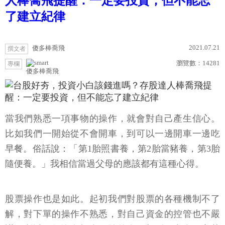
人棒喬飛提醒：一定要投資，但不能忘
了建立紀律
2021.07.21
傻多棒喬飛
撰文者
瀏覽數：
14281
專欄
傻多棒喬飛
當我們熟悉一項事物的操作，就會對自己產生信心。
比如我們一開始從不會開車，到可以一邊開車一邊吃
早餐。俗話說：「第1胎照書養，第2胎當豬養，第3胎
隨便養。」我相信當過父母的應該都有這種心得。
股票操作也是如此。起初我們對股票的各種機制不了
解，對下單的操作不熟悉，對自己資金的控管也不嚴
謹，所以一般沒有投資經驗的人，想到要拿自己辛苦
賺來的錢投入股市，感覺錢像肉包子打狗般一去不