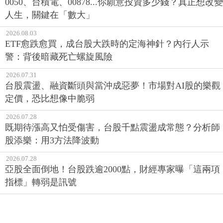
2026.08.03
ETF愈跌愈買，成台股大跌時的定海神針？內行人示
警：背後暗藏死亡螺旋風險
2026.07.31
台股震盪、融資斷頭與當沖成惡夢！市場對AI股的樂觀
定價，恐比想像中脆弱
2026.07.28
既期待漲高又怕受傷害，台股千點震盪成常態？分析師
股添樂：用3方法降波動
2026.07.28
亞股全面倒地！台股跌逾2000點，財經專家曝「這兩項
指標」轉弱是訊號
股票 ‧ 今日最新