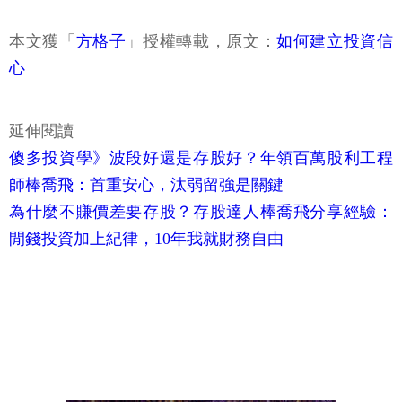
心
延伸閱讀
傻多投資學》波段好還是存股好？年領百萬股利工程
師棒喬飛：首重安心，汰弱留強是關鍵
為什麼不賺價差要存股？存股達人棒喬飛分享經驗：
閒錢投資加上紀律，10年我就財務自由