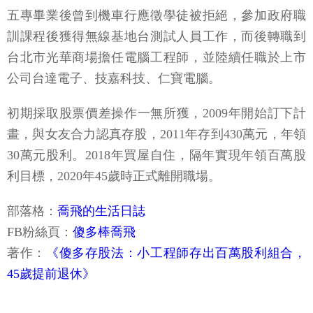
訓課程後獲得無線基地台測試人員工作，而後轉職到
台北市光華商場擔任電腦工程師，並陸續任職於上市
公司台達電子、技嘉科技、仁寶電腦。
初期採取股票價差操作一無所獲，2009年開始訂下計
畫，與女友合力認真存股，2011年存到430萬元，年領
30萬元股利。2018年買屋自住，隔年實現年領百萬股
利目標，2020年45歲時正式離開職場。
部落格：
喬飛的生活日誌
FB粉絲頁：
傻多棒喬飛
著作：
《傻多存股法：小工程師存出百萬股利組合，
45歲提前退休》
你可能會喜歡