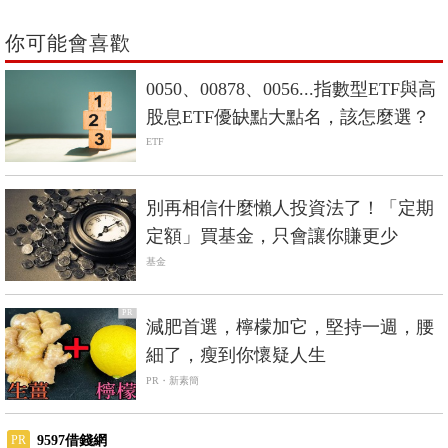
0050、00878、0056...指數型ETF與高
股息ETF優缺點大點名，該怎麼選？
ETF
別再相信什麼懶人投資法了！「定期
定額」買基金，只會讓你賺更少
基金
PR
減肥首選，檸檬加它，堅持一週，腰
細了，瘦到你懷疑人生
PR・新素簡
9597借錢網
PR