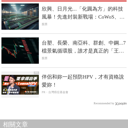
欣興、日月光...「化圓為方」的科技
風暴！先進封裝新戰場：CoWoS、
CoPoS、CoWoP誰勝出？
股票
台塑、長榮、南亞科、群創、中鋼...7
檔景氣循環股，誰才是真正的「王
者」？
股票
PR
伴侶和妳一起預防HPV，才有資格說
愛妳！
PR・台灣癌症基金會
Recommended by
相關文章