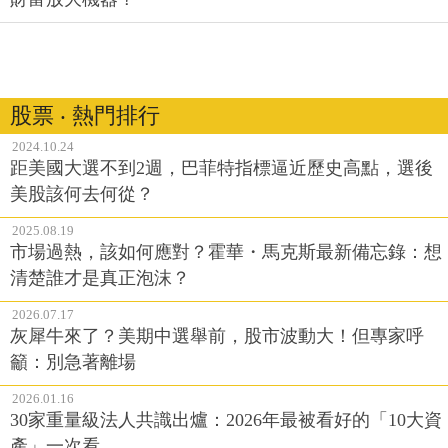
股票 ‧ 熱門排行
2024.10.24
距美國大選不到2週，巴菲特指標逼近歷史高點，選後
美股該何去何從？
2025.08.19
市場過熱，該如何應對？霍華・馬克斯最新備忘錄：想
清楚誰才是真正泡沫？
2026.07.17
灰犀牛來了？美期中選舉前，股市波動大！但專家呼
籲：別急著離場
2026.01.16
30家重量級法人共識出爐：2026年最被看好的「10大資
產」一次看