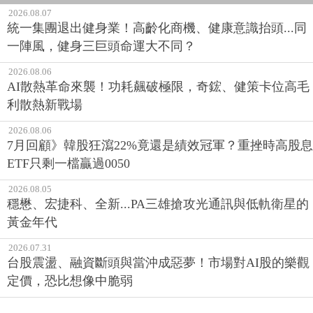
2026.08.07
統一集團退出健身業！高齡化商機、健康意識抬頭...同
一陣風，健身三巨頭命運大不同？
2026.08.06
AI散熱革命來襲！功耗飆破極限，奇鋐、健策卡位高毛
利散熱新戰場
2026.08.06
7月回顧》韓股狂瀉22%竟還是績效冠軍？重挫時高股息
ETF只剩一檔贏過0050
2026.08.05
穩懋、宏捷科、全新...PA三雄搶攻光通訊與低軌衛星的
黃金年代
2026.07.31
台股震盪、融資斷頭與當沖成惡夢！市場對AI股的樂觀
定價，恐比想像中脆弱