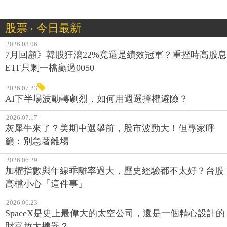
股票 ‧ 今日最新
2026.08.06
7月回顧》韓股狂瀉22%竟還是績效冠軍？重挫時高股息
ETF只剩一檔贏過0050
2026.07.23
AI下半場波動轉劇烈，如何用週選擇權避險？
2026.07.17
灰犀牛來了？美期中選舉前，股市波動大！但專家呼
籲：別急著離場
2026.06.29
加權指數與年線乖離率過大，歷史經驗都不太好？台股
高檔小心「這件事」
2026.06.23
SpaceX是史上最偉大的太空公司，還是一個精心設計的
財富放大機器？