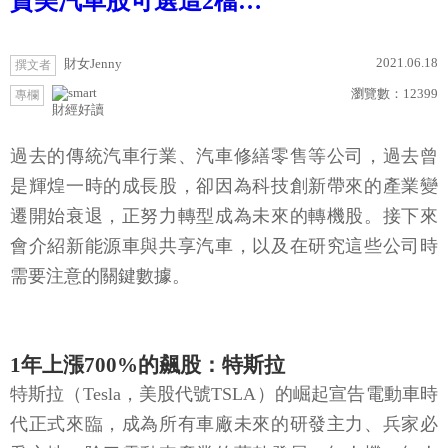
資美汽車股可選這2檔…
2021.06.18
財女Jenny
撰文者
瀏覽數：
12399
專欄
財經好讀
過去的傳統汽車行業、汽車修繕零售等公司，過去曾
是輝煌一時的成長股，卻因為科技創新帶來的產業變
遷開始衰退，正努力轉型成為未來的轉機股。接下來
會介紹新能源車與共享汽車，以及在研究這些公司時
需要注意的關鍵數據。
1年上漲700%的飆股：特斯拉
特斯拉（Tesla，美股代號TSLA）的崛起宣告電動車時
代正式來臨，成為所有車廠未來的研發主力、兵家必