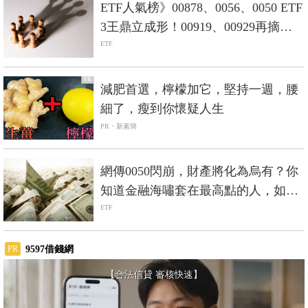
氣成長MVP-Smart智富ETF研究室
ETF
PR
減肥首選，檸檬加它，堅持一週，腰
細了，瘦到你懷疑人生
PR・新素簡
網傳0050閃崩，財產將化為烏有？你
知道金融海嘯套在最高點的人，如今
賺40%嗎
ETF
9597借錢網
PR