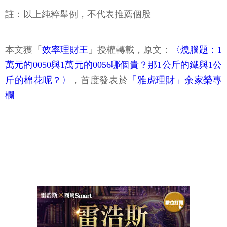
本文獲「
效率理財王
」授權轉載，原文：
〈燒腦題：1
萬元的0050與1萬元的0056哪個貴？那1公斤的鐵與1公
斤的棉花呢？〉
，首度發表於
「雅虎理財」余家榮專
欄