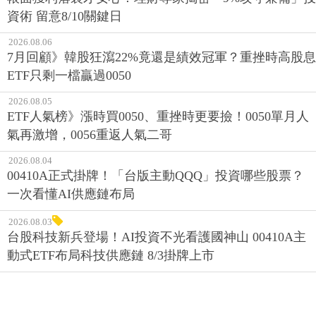
2026.08.06
7月回顧》韓股狂瀉22%竟還是績效冠軍？重挫時高股息
ETF只剩一檔贏過0050
2026.08.05
ETF人氣榜》漲時買0050、重挫時更要撿！0050單月人
氣再激增，0056重返人氣二哥
2026.08.04
00410A正式掛牌！「台版主動QQQ」投資哪些股票？
一次看懂AI供應鏈布局
2026.08.03
台股科技新兵登場！AI投資不光看護國神山 00410A主
動式ETF布局科技供應鏈 8/3掛牌上市
ETF ‧ 熱門排行