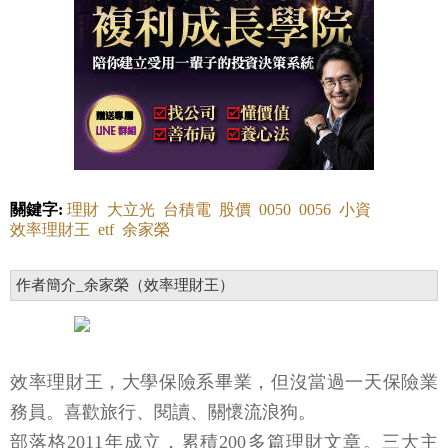
關鍵字:
理財
大立光
台積電
股價
0050
0056
小資
效率理財王
etf
余家榮
作者簡介_余家榮（效率理財王）
效率理財王，大學保險系畢業，但沒當過一天保險業
務員。喜歡旅行、閱讀、關懷流浪狗。
部落格2011年成立，累積200多篇理財文章。三大主
題：應備存款、指數化投資、純保險。針對上班族一