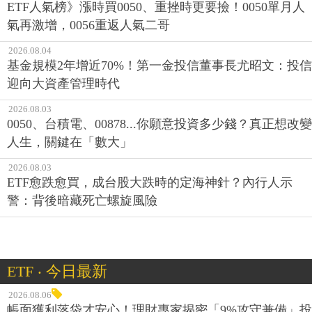
2026.08.04
基金規模2年增近70%！第一金投信董事長尤昭文：投信
迎向大資產管理時代
2026.08.03
0050、台積電、00878...你願意投資多少錢？真正想改變
人生，關鍵在「數大」
2026.08.03
ETF愈跌愈買，成台股大跌時的定海神針？內行人示
警：背後暗藏死亡螺旋風險
ETF ‧ 今日最新
2026.08.06
帳面獲利落袋才安心！理財專家揭密「9%攻守兼備」投
資術 留意8/10關鍵日