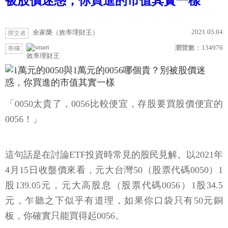
被股價迷惑，你買進的市值其實一樣
2021.05.04
余家榮（效率理財王）
撰文者
瀏覽數：
134976
專欄
效率理財王
「0050太貴了，0056比較便宜，存股要買股價便宜的
0056！」
這句話是在討論ETF投資時常見的股民見解。以2021年
4月15日收盤價來看，元大台灣50（股票代碼0050）1
股139.05元，元大高股息（股票代碼0056）1股34.5
元，乍聽之下似乎有道理，如果你口袋只有50元銅
板，你確實只能買得起0056。
但是，你總不可能真的只投入50元買股票吧？如果你