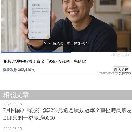
ads by popIn
把握當沖好時機！資金「9597借錢網」先借你
深入了解
觀看次數 302,410次
Recommended by
相關文章
2026.08.06
7月回顧》韓股狂瀉22%竟還是績效冠軍？重挫時高股息
ETF只剩一檔贏過0050
2026.08.05
ETF人氣榜》漲時買0050、重挫時更要撿！0050單月人
氣再激增，0056重返人氣二哥