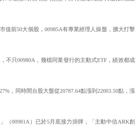
市值前50大個股，00985A有專業經理人操盤，擴大打擊
不只00980A，幾檔同業發行的主動式ETF，績效都成
%，同時間台股大盤從20787.64點漲到22003.50點，漲
長」（00981A）已於5月底接力掛牌，「主動中信ARK創