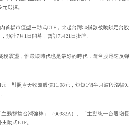
多元選擇。
內首檔市值型主動式ETF，比起台灣50指數被動鎖定台股
，預計7月1日開募，暫訂7月21日掛牌。
普關稅震盪，惟最壞時代也是最好的時代，隨台股迅速反彈，
元，對照今天收盤股價11.08元，短短1個半月波段漲幅9.27
現。
A，「主動群益台灣強棒」（00982A）、「主動統一台股增
外主動式ETF。