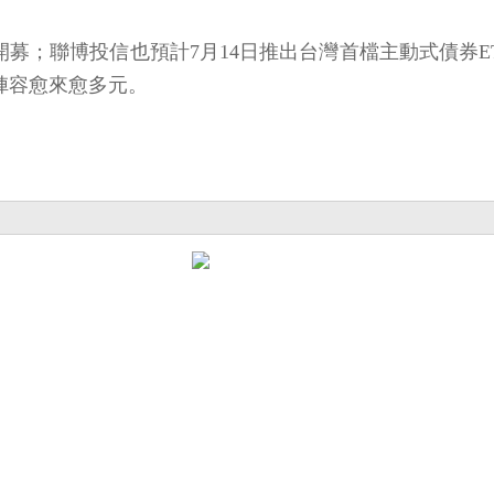
日開募；聯博投信也預計7月14日推出台灣首檔主動式債券E
陣容愈來愈多元。
。