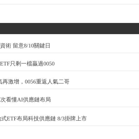
術 留意8/10關鍵日
TF只剩一檔贏過0050
氣再激增，0056重返人氣二哥
一次看懂AI供應鏈布局
式ETF布局科技供應鏈 8/3掛牌上市