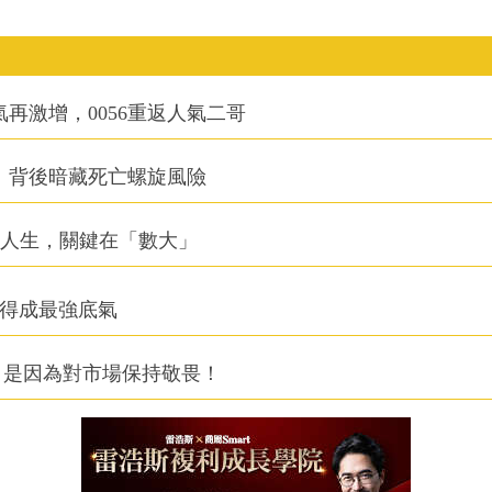
氣再激增，0056重返人氣二哥
：背後暗藏死亡螺旋風險
改變人生，關鍵在「數大」
利得成最強底氣
，是因為對市場保持敬畏！