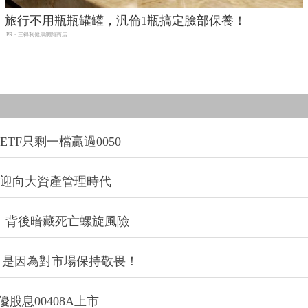
旅行不用瓶瓶罐罐，汎倫1瓶搞定臉部保養！
PR・三得利健康網路商店
TF只剩一檔贏過0050
信迎向大資產管理時代
：背後暗藏死亡螺旋風險
，是因為對市場保持敬畏！
股息00408A上市