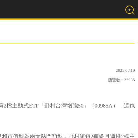
2025.06.19
瀏覽數：
23935
檔主動式ETF「野村台灣增強50」（00985A），這也
息和市值型為兩大熱門類型，野村短短2個多月連推2檔主