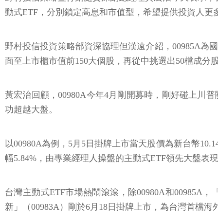
動式ETF，分別鎖定高息和市值型，希望提供投資人更
野村投信投資策略部資深協理但漢遠介紹，00985A為國
面至上市櫃市值前150大個股，再從中挑選出50檔成分股
黃宏治回顧，00980A今年4月剛開募時，剛好碰上川
功超越大盤。
以00980A為例，5月5日掛牌上市當天股價為新台幣10.14
幅5.84%，由專業經理人操盤的主動式ETF領先大盤表
台灣主動式ETF市場熱鬧滾滾，除00980A和00985
新」（00983A）剛於6月18日掛牌上市，為台灣首檔海