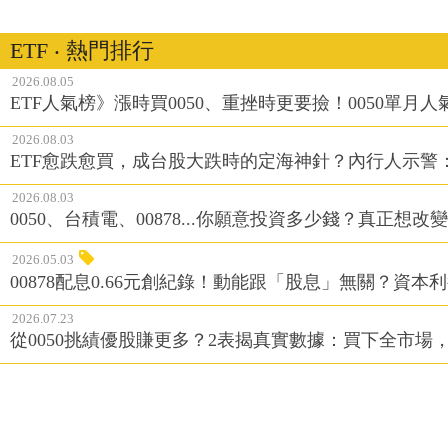
ETF ‧ 熱門排行
2026.08.05
ETF人氣榜》漲時買0050、重挫時更要撿！0050單月人
2026.08.03
ETF愈跌愈買，成台股大跌時的定海神針？內行人示警
2026.08.03
0050、台積電、00878...你願意投資多少錢？真正想
2026.05.03
00878配息0.66元創紀錄！動能跟「股息」無關？資本
2026.07.23
從0050挑績優股賺更多？2表揭真實數據：買下全市場