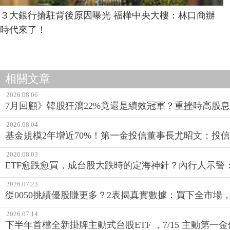
３大銀行搶駐背後原因曝光 福樺中央大樓：林口商辦
時代來了！
相關文章
2026.08.06
7月回顧》韓股狂瀉22%竟還是績效冠軍？重挫時高股息E
2026.08.04
基金規模2年增近70%！第一金投信董事長尤昭文：投
2026.08.03
ETF愈跌愈買，成台股大跌時的定海神針？內行人示警
2026.07.23
從0050挑績優股賺更多？2表揭真實數據：買下全市場
2026.07.14
下半年首檔全新掛牌主動式台股ETF ，7/15 主動第一金優