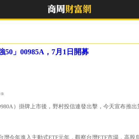
0」00985A，7月1日開募
影像
980A）掛牌上市後，野村投信連發出擊，今天宣布推出第2
灣今年進入主動式ETF元年，觀察台灣ETF市場，高股