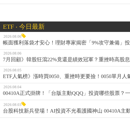
ETF ‧ 今日最新
2026.08.06
帳面獲利落袋才安心！理財專家揭密「9%攻守兼備」投資
2026.08.06
7月回顧》韓股狂瀉22%竟還是績效冠軍？重挫時高股息E
2026.08.05
ETF人氣榜》漲時買0050、重挫時更要撿！0050單月人
2026.08.04
00410A正式掛牌！「台版主動QQQ」投資哪些股票？
2026.08.03
台股科技新兵登場！AI投資不光看護國神山 00410A主動