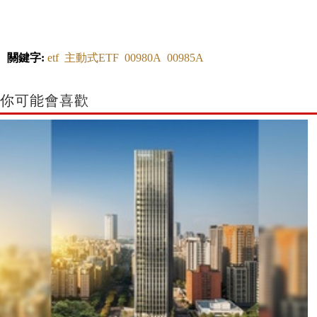
關鍵字:
etf
主動式ETF
00980A
00985A
你可能會喜歡