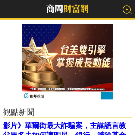
觀點新聞
影片》華爾街最大詐騙案，主謀謊言教