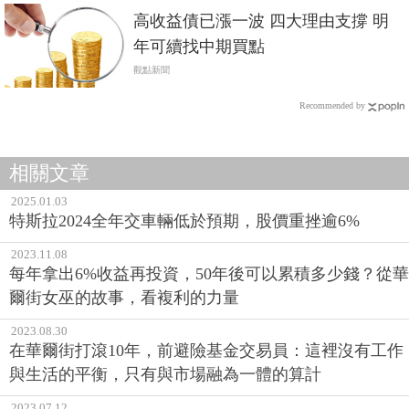
高收益債已漲一波 四大理由支撐 明
年可續找中期買點
觀點新聞
Recommended by
相關文章
2025.01.03
特斯拉2024全年交車輛低於預期，股價重挫逾6%
2023.11.08
每年拿出6%收益再投資，50年後可以累積多少錢？從華
爾街女巫的故事，看複利的力量
2023.08.30
在華爾街打滾10年，前避險基金交易員：這裡沒有工作
與生活的平衡，只有與市場融為一體的算計
2023.07.12