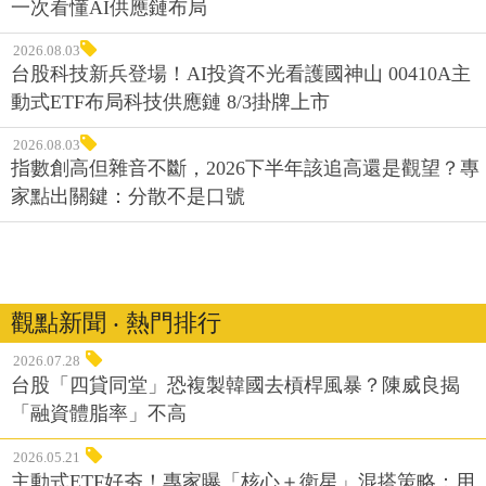
一次看懂AI供應鏈布局
2026.08.03
台股科技新兵登場！AI投資不光看護國神山 00410A主
動式ETF布局科技供應鏈 8/3掛牌上市
2026.08.03
指數創高但雜音不斷，2026下半年該追高還是觀望？專
家點出關鍵：分散不是口號
觀點新聞 ‧ 熱門排行
2026.07.28
台股「四貸同堂」恐複製韓國去槓桿風暴？陳威良揭
「融資體脂率」不高
2026.05.21
主動式ETF好夯！專家曝「核心＋衛星」混搭策略：用