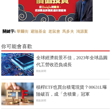
關鍵字:
華爾街
避險基金
老鼠會
馬多夫
鴻源案
你可能會喜歡
全球經濟前景不佳，2023年全球晶圓
代工營收恐負成長
觀點新聞
槓桿ETF也買台積電現貨？00631L曝
險破百，成「含積量」冠軍
觀點新聞