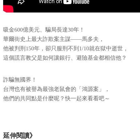
吸金600億美元、騙局長達30年！
華爾街史上最大詐欺案主謀——馬多夫，
他被判刑150年，卻只服刑不到1/10就在獄中逝世，
這個謊言教父是如何讓銀行、避險基金都相信他？
詐騙無國界！
台灣也有被譽為最強老鼠會的「鴻源案」，
他們的共同點是什麼呢？快一起來看看吧～
延伸閱讀》