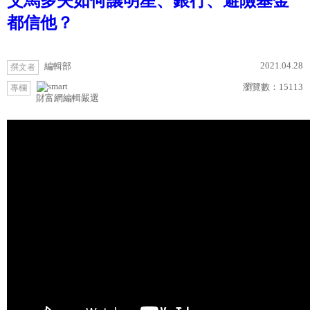
父馬多夫如何讓明星、銀行、避險基金
都信他？
2021.04.28
編輯部
撰文者
瀏覽數：
15113
專欄
財富網編輯嚴選