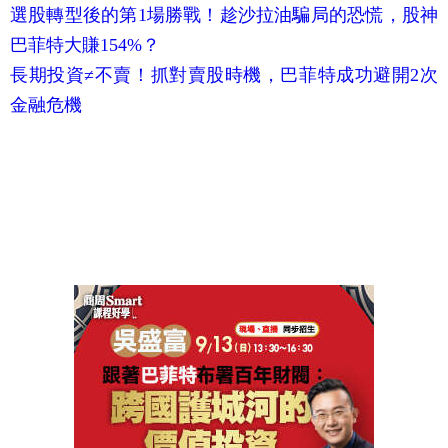
選股轉型後的第1場勝戰！趁沙拉油騙局的恐慌，股神
巴菲特大賺154%？
長期投資≠不賣！抓對賣股時機，巴菲特成功避開2次
金融危機