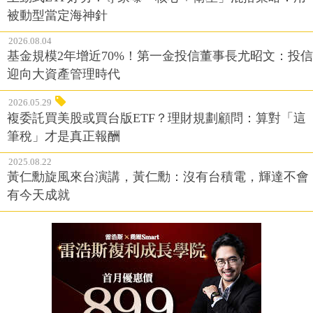
被動型當定海神針
2026.08.04
基金規模2年增近70%！第一金投信董事長尤昭文：投信
迎向大資產管理時代
2026.05.29
複委託買美股或買台版ETF？理財規劃顧問：算對「這
筆稅」才是真正報酬
2025.08.22
黃仁勳旋風來台演講，黃仁勳：沒有台積電，輝達不會
有今天成就