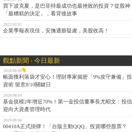
買下波克夏，是巴菲特最成功也最挫敗的投資？從股神
「最糟糕的決定」，看背後故事
2022.02.02
企業季報表現佳，安撫通膨疑慮，美股收高！
觀點新聞 ‧ 今日最新
2026.08.06
帳面獲利落袋才安心！理財專家揭密「9%攻守兼備」投
資術 留意8/10關鍵日
2026.08.04
基金規模2年增近70%！第一金投信董事長尤昭文：投信
迎向大資產管理時代
2026.08.04
00410A正式掛牌！「台版主動QQQ」投資哪些股票？