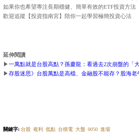
如果你也希望專注長期穩健、簡單有效的ETF投資方法
歡迎追蹤【投資指南宮】陪你一起學習極簡投資心法
延伸閱讀
▶
一萬點就是台股高點？孫慶龍：看過去2次崩盤的「
▶
存股迷思》台股萬點是高檔、金融股不能存？股海老
關鍵字:
台股
複利
低點
台積電
大盤
0050
進場