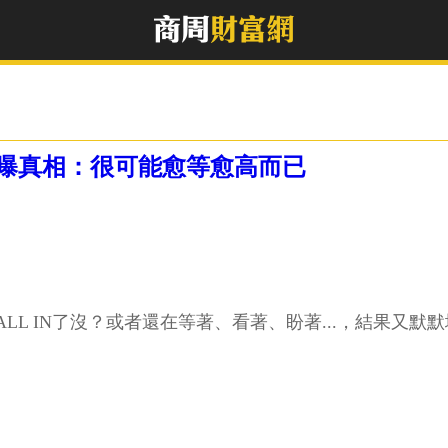
曝真相：很可能愈等愈高而已
LL IN了沒？或者還在等著、看著、盼著...，結果又默