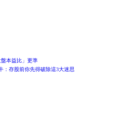
大盤本益比」更準
牛：存股前你先得破除這3大迷思