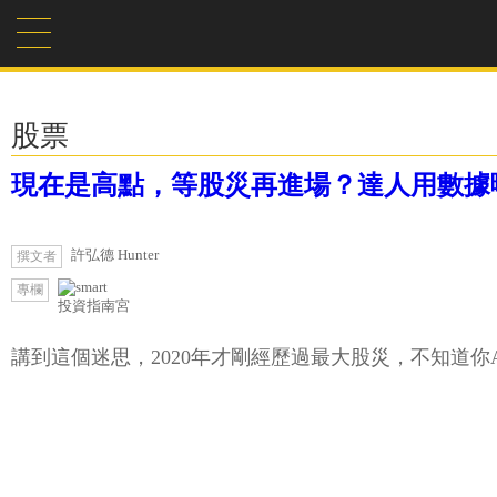
股票
現在是高點，等股災再進場？達人用數據
許弘德 Hunter
撰文者
專欄
投資指南宮
講到這個迷思，2020年才剛經歷過最大股災，不知道你A