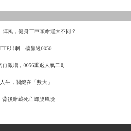
同一陣風，健身三巨頭命運大不同？
TF只剩一檔贏過0050
氣再激增，0056重返人氣二哥
改變人生，關鍵在「數大」
：背後暗藏死亡螺旋風險