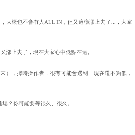
9點，大概也不會有人ALL IN，但又這樣漲上去了...，大家
跌，沒想到又漲上去了，現在大家心中低點在這。
於2020年末），擇時操作者，很有可能會遇到：現在還不夠低，
點進場？你可能要等很久、很久。