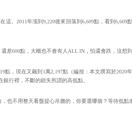
這。2011年漲到9,220後來回落到6,609點，看到6,60
6,609 還差600點，大概也不會有人ALL IN，怕還會
到9,319點，現在又飆到1萬2,197點（編按：本文撰寫
在銀行裡，不斷的錯失所謂的高低點。
滾存的威力，也不用整天看盤提心吊膽的，你要選哪個？等待低