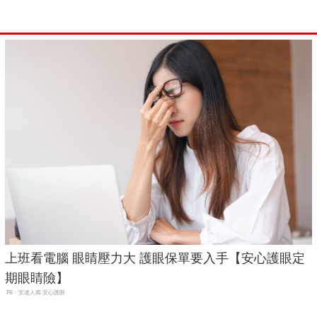
上班看電腦 眼睛壓力大 護眼保單要入手【安心護眼定
期眼睛險】
PR・安達人壽 安心護眼