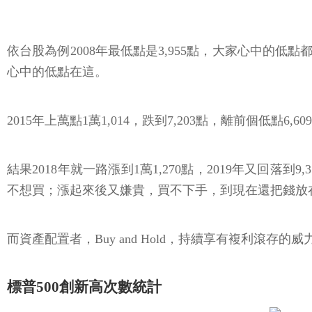
依台股為例2008年最低點是3,955點，大家心中的低點都在
心中的低點在這。
2015年上萬點1萬1,014，跌到7,203點，離前個低點
結果2018年就一路漲到1萬1,270點，2019年又回落
不想買；漲起來後又嫌貴，買不下手，到現在還把錢放
而資產配置者，Buy and Hold，持續享有複利
標普500創新高次數統計