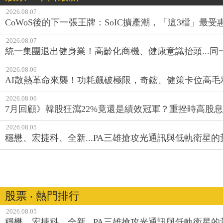
2026.08.07
CoWoS後的下一張王牌：SoIC擴產潮，「這3檔」最受
2026.08.07
統一集團退出健身業！高齡化商機、健康意識抬頭...
2026.08.06
AI散熱革命來襲！功耗飆破極限，奇鋐、健策卡位高毛
2026.08.06
7月回顧》韓股狂瀉22%竟還是績效冠軍？重挫時高股息E
2026.08.05
穩懋、宏捷科、全新...PA三雄搶攻光通訊與低軌衛星
股票 ‧ 熱門排行
2026.08.05
穩懋、宏捷科、全新...PA三雄搶攻光通訊與低軌衛星