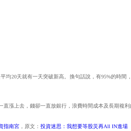
就是平均20天就有一天突破新高。換句話說，有95%的時
一直漲上去，錢卻一直放銀行，浪費時間成本及長期複利
資指南宮
，原文：
投資迷思：我想要等股災再All IN進場