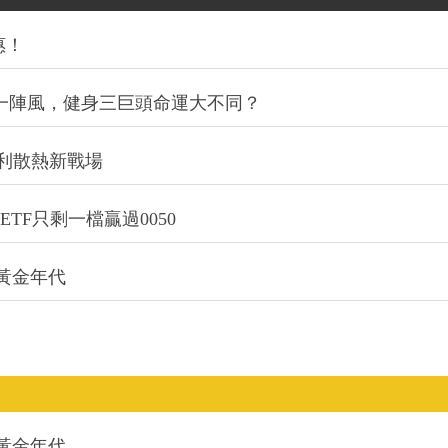
惠！
同一陣風，健身三巨頭命運大不同？
利散熱新戰場
TF只剩一檔贏過0050
的黃金年代
的黃金年代