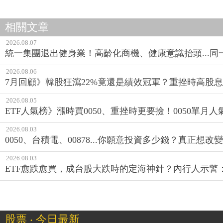
相關文章
2026.08.07
統一集團退出健身業！高齡化商機、健康意識抬頭...
2026.08.06
7月回顧》韓股狂瀉22%竟還是績效冠軍？重挫時高股息E
2026.08.05
ETF人氣榜》漲時買0050、重挫時更要撿！0050單月人
2026.08.03
0050、台積電、00878...你願意投資多少錢？真正想
2026.08.03
ETF愈跌愈買，成台股大跌時的定海神針？內行人示警
股票 ‧ 今日最新