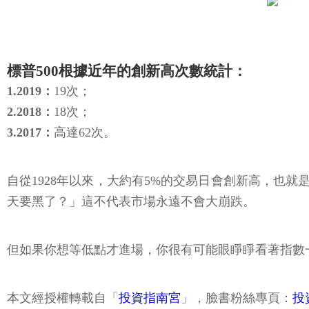
標普500根據近年的創新高次數統計：
1.2019：
19次；
2.2018：
18次；
3.2017：
高達62次。
自從1928年以來，大約有5%的交易日會創新高，也
天要黑了？」這不代表市場永遠不會大崩跌。
但如果你想等低點才進場，你很有可能眼睜睜看著指數
本文經授權轉載自「
投資指南宮
」，臉書粉絲專頁：
投