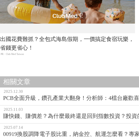
出國花費難抓？全包式海島假期，一價搞定食宿玩樂，
省錢更省心！
PR・Club Med Taiwan
相關文章
2025.12.30
PCB全面升級，鑽孔產業大翻身！分析師：4檔台廠歡
2025.11.03
賺快錢、賺價差？為什麼最終還是回到指數投資？投資
2025.07.14
00919換股調降電子股比重，納金控、航運怎麼看？專