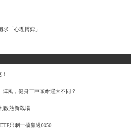
追求「心理博弈」
惠！
同一陣風，健身三巨頭命運大不同？
利散熱新戰場
TF只剩一檔贏過0050