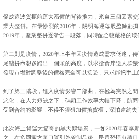
促成這波貨櫃航運大漲價的背後推力，來自三個因素交
業大整併。在最慘烈的2016年，陽明海運每股盈餘虧損
2019年，產業整併逐漸告一段落，同時配合較嚴格的
第二則是疫情，2020年上半年因疫情造成需求低迷
尾鰭拚命想多蹭出一個頭的高度，以求搶食岸邊人群餵
發現市場對調整後的價格完全可以接受，只求能把手上
到了第三階段，進入疫情影響二部曲，在極為突然之間
惡化，在人力短缺之下，碼頭工作效率大幅下降，航商
受到合約的影響，不得不狠狠加價搶貨櫃，深怕違約失
此次海上貨運大驚奇的黑天鵝場景，一如2020年春
之，在多國官方將口罩列為管制品後，民眾恐慌屯積口