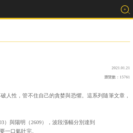
2021.01.21
瀏覽數：
15761
不破人性，管不住自己的貪婪與恐懼。這系列隨筆文章，
3）與陽明（2609），波段漲幅分別達到
急著要一口氣吐完。