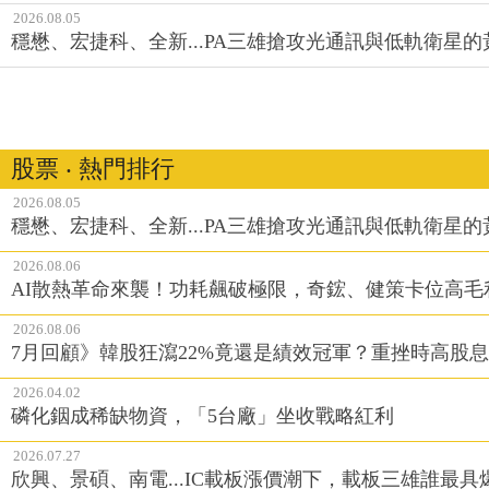
2026.08.05
穩懋、宏捷科、全新...PA三雄搶攻光通訊與低軌衛星
股票 ‧ 熱門排行
2026.08.05
穩懋、宏捷科、全新...PA三雄搶攻光通訊與低軌衛星
2026.08.06
AI散熱革命來襲！功耗飆破極限，奇鋐、健策卡位高毛
2026.08.06
7月回顧》韓股狂瀉22%竟還是績效冠軍？重挫時高股息E
2026.04.02
磷化銦成稀缺物資，「5台廠」坐收戰略紅利
2026.07.27
欣興、景碩、南電...IC載板漲價潮下，載板三雄誰最具