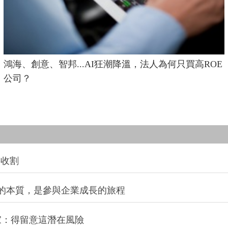
鴻海、創意、智邦...AI狂潮降溫，法人為何只買高ROE
公司？
喜收割
的本質，是參與企業成長的旅程
家：得留意這潛在風險