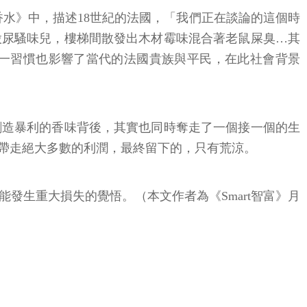
品《香水》中，描述18世紀的法國，「我們正在談論的這個時
股尿騷味兒，樓梯間散發出木材霉味混合著老鼠屎臭…其
此一習慣也影響了當代的法國貴族與平民，在此社會背景
創造暴利的香味背後，其實也同時奪走了一個接一個的生
帶走絕大多數的利潤，最終留下的，只有荒涼。
發生重大損失的覺悟。（本文作者為《Smart智富》月