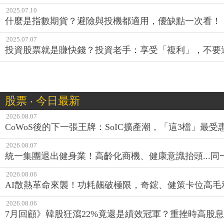
2025.07.10
什麼是指數期貨？避險與投機都適用，優缺點一次看！
2025.07.07
投資股票就是賺快錢？投資老手：享受「複利」，不要
股票 ‧ 今日最新
2026.08.07
CoWoS後的下一張王牌：SoIC擴產潮，「這3檔」最受
2026.08.07
統一集團退出健身業！高齡化商機、健康意識抬頭...
2026.08.06
AI散熱革命來襲！功耗飆破極限，奇鋐、健策卡位高毛
2026.08.06
7月回顧》韓股狂瀉22%竟還是績效冠軍？重挫時高股息E