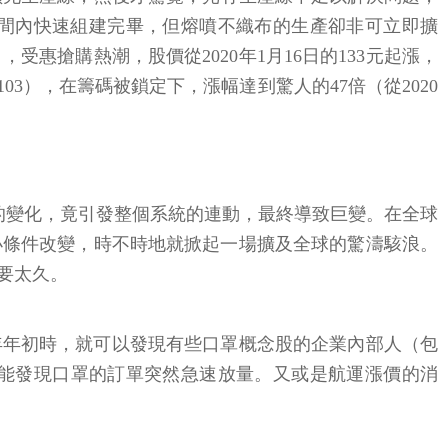
間內快速組建完畢，但熔噴不織布的生產卻非可立即擴
惠搶購熱潮，股價從2020年1月16日的133元起漲，
103），在籌碼被鎖定下，漲幅達到驚人的47倍（從2020
的變化，竟引發整個系統的連動，最終導致巨變。在全球
小條件改變，時不時地就掀起一場擴及全球的驚濤駭浪。
要太久。
年年初時，就可以發現有些口罩概念股的企業內部人（包
能發現口罩的訂單突然急速放量。又或是航運漲價的消