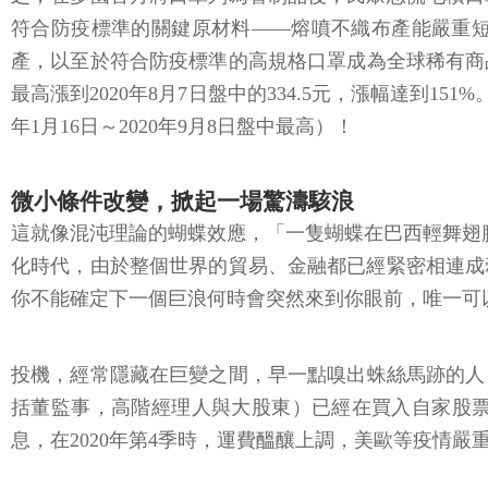
符合防疫標準的關鍵原材料——熔噴不織布產能嚴重
產，以至於符合防疫標準的高規格口罩成為全球稀有商品，
最高漲到2020年8月7日盤中的334.5元，漲幅達到1
年1月16日～2020年9月8日盤中最高）！
微小條件改變，掀起一場驚濤駭浪
這就像混沌理論的蝴蝶效應，「一隻蝴蝶在巴西輕舞翅
化時代，由於整個世界的貿易、金融都已經緊密相連成
你不能確定下一個巨浪何時會突然來到你眼前，唯一可
投機，經常隱藏在巨變之間，早一點嗅出蛛絲馬跡的人
括董監事，高階經理人與大股東）已經在買入自家股
息，在2020年第4季時，運費醞釀上調，美歐等疫情