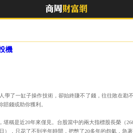
投機
多人學了一缸子操作技術，卻始終賺不了錢，往往敗在勘
你賠錢或助你獲利。
，堪稱是近20年來僅見。台股當中的兩大指標股長榮（260
1年1月5日），只花了不到半年時間，把憋了20多年的怨氣，