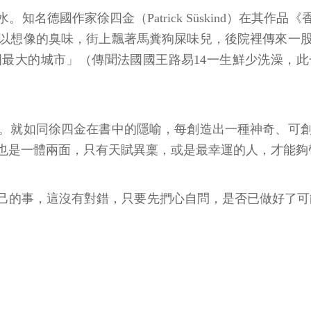
名德國作家徐四金（Patrick Süskind）在其作
以想像的臭味，街上飄著馬糞狗屎味兒，後院裡傳來一
最大的城市」（傳聞法國國王路易14一生鮮少洗澡，
。就如同徐四金在書中的隱喻，每創造出一種神奇、可
也是一體兩面，只有天賦異稟，或是最幸運的人，才能夠
的事，這沒有對錯，只要先捫心自問，是否已做好了可能