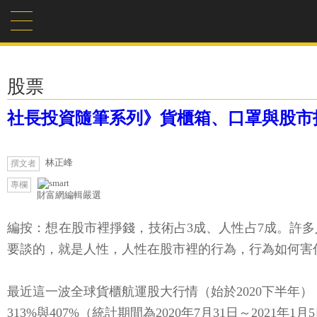
股票
社長投資隨筆系列》貨櫃箱、口罩與股市
林正峰
撰文者
專欄
財富網編輯嚴選
編按：想在股市裡掙錢，技術占3成、人性占7成。許
要談的，就是人性，人性在股市裡的行為，行為如何害
最近這一波全球貨櫃航運股大行情（始於2020下半年）
313%與407%（統計期間為2020年7月31日～202