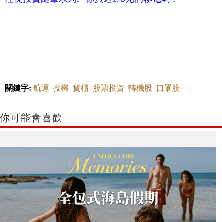
關鍵字:
航運
投機
貨櫃
股票投資
轉機股
口罩股
你可能會喜歡