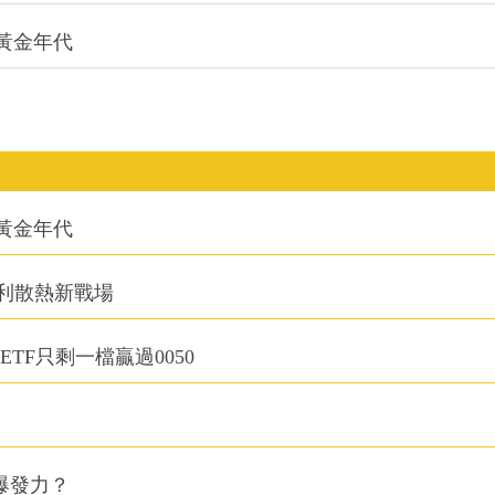
的黃金年代
的黃金年代
利散熱新戰場
TF只剩一檔贏過0050
爆發力？