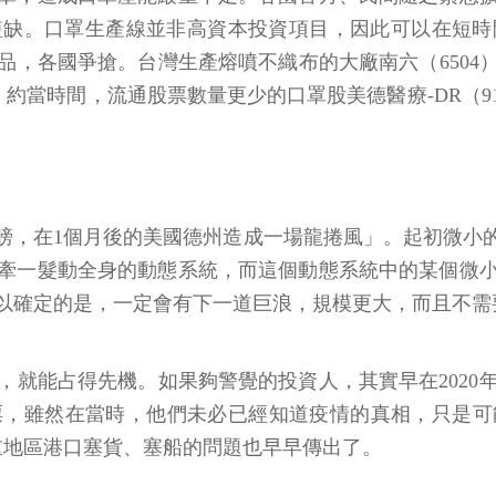
短缺。口罩生產線並非高資本投資項目，因此可以在短時
各國爭搶。台灣生產熔噴不織布的大廠南六（6504），受
51%。約當時間，流通股票數量更少的口罩股美德醫療-DR（9
膀，在1個月後的美國德州造成一場龍捲風」。起初微小
牽一髮動全身的動態系統，而這個動態系統中的某個微
以確定的是，一定會有下一道巨浪，規模更大，而且不需
，就能占得先機。如果夠警覺的投資人，其實早在2020
票，雖然在當時，他們未必已經知道疫情的真相，只是可
嚴重地區港口塞貨、塞船的問題也早早傳出了。