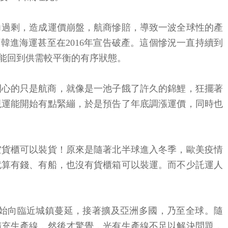
力過剩，造成運價崩盤，航商慘賠，導致一波全球性的產
頭韓進海運甚至在2016年宣告破產。這個慘況一直持續到
運能回到供需較平衡的有序狀態。
開心的只是航商，就像是一池子餓了許久的錦鯉，狂擺著
現運能開始有點緊繃，於是預告了年底調漲運價，同時也
空貨櫃可以裝貨！原來是隨著北半球進入冬季，歐美疫情
就算有錢、有船，也沒有貨櫃箱可以裝運。而不少託運人
開始向臨近城鎮蔓延，接著擴及亞洲多國，乃至全球。隨
擴充生產線，然後才驚覺，光有生產線不足以解決問題，