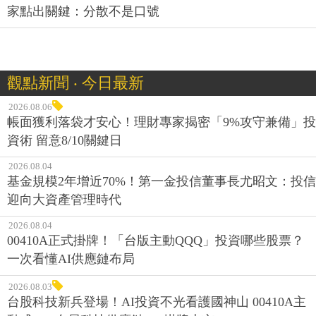
家點出關鍵：分散不是口號
觀點新聞 ‧ 今日最新
2026.08.06
帳面獲利落袋才安心！理財專家揭密「9%攻守兼備」投
資術 留意8/10關鍵日
2026.08.04
基金規模2年增近70%！第一金投信董事長尤昭文：投信
迎向大資產管理時代
2026.08.04
00410A正式掛牌！「台版主動QQQ」投資哪些股票？
一次看懂AI供應鏈布局
2026.08.03
台股科技新兵登場！AI投資不光看護國神山 00410A主