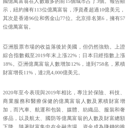
國億萬富翁在人數最多的前15個城市占了3個。報告顯
示，紐約擁有113位億萬富翁，淨資產超過10億美元，
其次是香港96位和舊金山77位。北京排名第6，擁有57
位億萬富翁。
亞洲股票市場的收益落後於美國，但仍然強勁。上證
綜合指數截至2019年末上漲22%；日本日經指數上漲
18%。亞洲億萬富翁人數增加12%，達到758名，累積
財富增長11%，達2兆4,000億美元。
2020年至今表現與2019年相比，專注於保險、科技、
商業服務和醫療保健的億萬富翁人數及累積財富增
加，而汽車、航運和包裝、媒體、紡織品、服裝和奢
侈品，以及航太、國防等億萬富翁的人數及財富總額
下降。隨著財富集中在金融市場，資金成為賺錢的唯