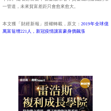
一管道，未來貧富差距只會愈來愈大。
本文獲「財經新報」授權轉載，原文：
2019年全球億
萬富翁增221人，新冠疫情讓富豪身價飆漲