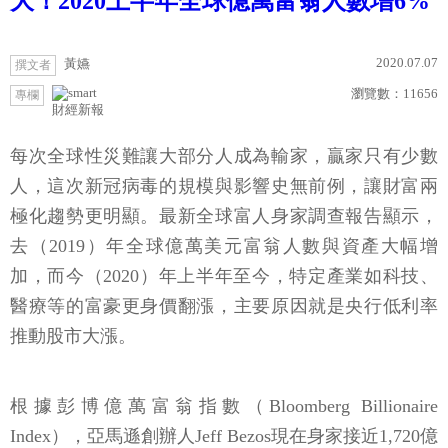
大！2020上半年全球億萬富翁人數增6%
2020.07.07
黃嬿
撰文者
瀏覽數：
11656
專欄
財經新報
每次全球性災難讓大部分人成為輸家，贏家只有少數
人，這次新冠病毒的規模與影響史無前例，讓財富兩
極化趨勢更明顯。最新全球富人身家調查報告顯示，
去（2019）年全球億萬美元富翁人數與資產大幅增
加，而今（2020）年上半年至今，特定產業如科技、
醫療等的富豪更身價翻漲，主要原因就是央行低利率
推動股市大漲。
根據彭博億萬富翁指數（Bloomberg Billionaire
Index），亞馬遜創辦人Jeff Bezos現在身家接近1,720億