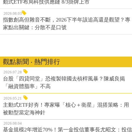
動式ETF布局科技供應鏈 8/3掛牌上市
2026.08.03
指數創高但雜音不斷，2026下半年該追高還是觀望？專
家點出關鍵：分散不是口號
觀點新聞 ‧ 熱門排行
2026.07.28
台股「四貸同堂」恐複製韓國去槓桿風暴？陳威良揭
「融資體脂率」不高
2026.05.21
主動式ETF好夯！專家曝「核心＋衛星」混搭策略：用
被動型當定海神針
2026.08.04
基金規模2年增近70%！第一金投信董事長尤昭文：投信