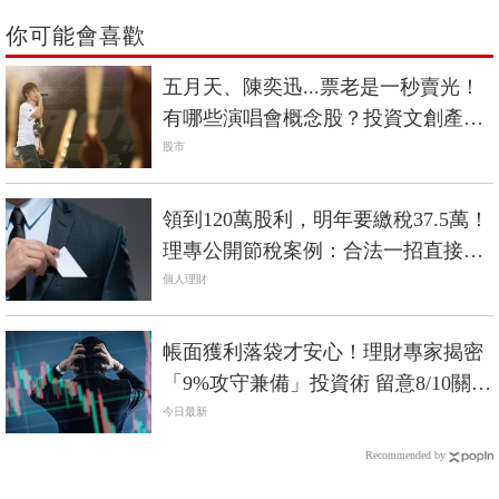
你可能會喜歡
五月天、陳奕迅...票老是一秒賣光！
有哪些演唱會概念股？投資文創產業
的3要3不
股市
領到120萬股利，明年要繳稅37.5萬！
理專公開節稅案例：合法一招直接
「免稅」
個人理財
帳面獲利落袋才安心！理財專家揭密
「9%攻守兼備」投資術 留意8/10關鍵
日
今日最新
Recommended by