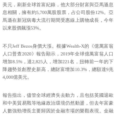
美元，刷新全球首富紀錄，他大部分財富與亞馬遜息
息相關，擁有約5,700萬股股票，占公司股份12%。亞
馬遜在新冠病毒大流行期間受惠線上購物成長，今年
以來股價飆漲53%。
不只Jeff Bezos身價大漲。根據Wealth-X的《億萬富翁
人口普查2020》報告顯示，2019年全球億萬富翁人口
增加8.5%，達2,825人，增加221名，扭轉前一年的下
降趨勢並創歷史新高，總財富增加10.3%，總額達9兆
4,000億美元。
報告指出，儘管全球經濟失去動力，且包括英國退歐
和中美貿易戰等地緣政治環境仍然動盪，但去年富豪
人數強勁增長主要歸因於金融市場的樂觀表現。金融