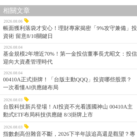
相關文章
2026.08.06
帳面獲利落袋才安心！理財專家揭密「9%攻守兼備」投
資術 留意8/10關鍵日
2026.08.04
基金規模2年增近70%！第一金投信董事長尤昭文：投信
迎向大資產管理時代
2026.08.04
00410A正式掛牌！「台版主動QQQ」投資哪些股票？
一次看懂AI供應鏈布局
2026.08.03
台股科技新兵登場！AI投資不光看護國神山 00410A主
動式ETF布局科技供應鏈 8/3掛牌上市
2026.08.03
指數創高但雜音不斷，2026下半年該追高還是觀望？專