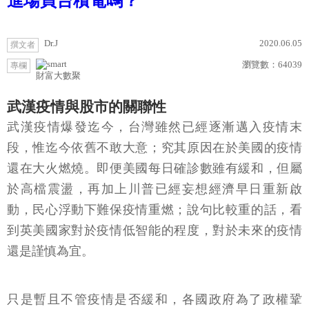
進場買台積電嗎？
Dr.J
2020.06.05
撰文者
瀏覽數：
64039
專欄
財富大數聚
武漢疫情與股市的關聯性
武漢疫情爆發迄今，台灣雖然已經逐漸邁入疫情末
段，惟迄今依舊不敢大意；究其原因在於美國的疫情
還在大火燃燒。即便美國每日確診數雖有緩和，但屬
於高檔震盪，再加上川普已經妄想經濟早日重新啟
動，民心浮動下難保疫情重燃；說句比較重的話，看
到英美國家對於疫情低智能的程度，對於未來的疫情
還是謹慎為宜。
只是暫且不管疫情是否緩和，各國政府為了政權鞏