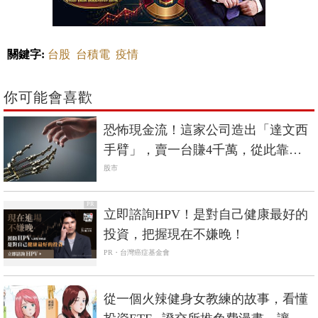
關鍵字:
台股
台積電
疫情
你可能會喜歡
恐怖現金流！這家公司造出「達文西
手臂」，賣一台賺4千萬，從此靠耗
材賺不停...
股市
PR
立即諮詢HPV！是對自己健康最好的
投資，把握現在不嫌晚！
PR・台灣癌症基金會
從一個火辣健身女教練的故事，看懂