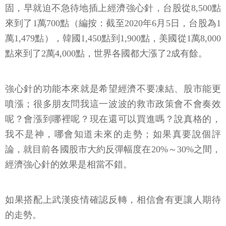
固，早就迫不急待地插上經濟強心針，台股從8,500點
來到了1萬700點（編按：截至2020年6月5日，台股為1
萬1,479點），韓國1,450點到1,900點，美國從1萬8,000
點來到了2萬4,000點，世界各國都大漲了2成有餘。
強心針的功能本來就是希望經濟不要凍結、股市能更
噴漲；很多朋友問我這一波波的救市政策會不會奏效
呢？會漲到哪裡呢？現在還可以買進嗎？說真格的，
我不是神，哪會知道未來的走勢；如果真要說個評
論，就目前各國股市大約反彈幅度在20%～30%之間，
經濟強心針的效果是相當不錯。
如果搭配上武漢疫情確認反轉，相信會有更讓人期待
的走勢。