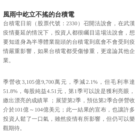
風雨中屹立不搖的台積電
台積電日前（股票代號：2330）召開法說會，在武漢
疫情蔓延的情況下，投資人都很矚目這場法說會，想
要知道身為半導體業龍頭的台積電到底會不會受到疫
情嚴重影響，如果台積電都受傷慘重，更遑論其他企
業。
季營收3,105億9,700萬元，季減2.1%，但毛利率達
51.8%，每股純益4.51元，第1季可以說是獲利亮眼，
繳出漂亮的成績單 ；展望第2季，預估第2季合併營收
介於101億～104億美元；此一結果的宣布，也讓許多
投資人鬆了一口氣，雖然疫情有所影響，但仍可以樂
觀期待。