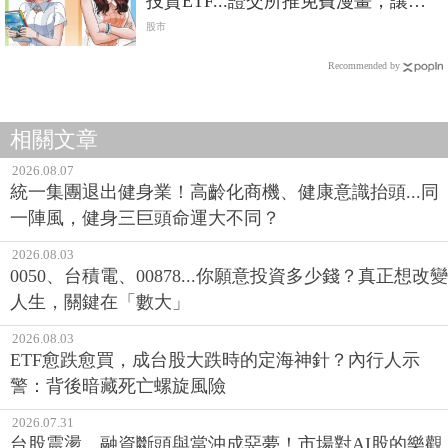
投資ETF...證交所推免費漫畫，讓你
秒懂財經常識
股市
Recommended by
相關文章
2026.08.07
統一集團退出健身業！高齡化商機、健康意識抬頭...同
一陣風，健身三巨頭命運大不同？
2026.08.03
0050、台積電、00878...你願意投資多少錢？真正想改變
人生，關鍵在「數大」
2026.08.03
ETF愈跌愈買，成台股大跌時的定海神針？內行人示
警：背後暗藏死亡螺旋風險
2026.07.31
台股震盪、融資斷頭與當沖成惡夢！市場對AI股的樂觀