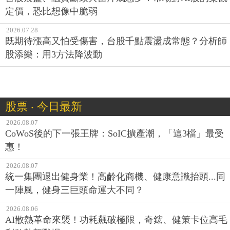
定價，恐比想像中脆弱
2026.07.28
既期待漲高又怕受傷害，台股千點震盪成常態？分析師
股添樂：用3方法降波動
股票 ‧ 今日最新
2026.08.07
CoWoS後的下一張王牌：SoIC擴產潮，「這3檔」最受
惠！
2026.08.07
統一集團退出健身業！高齡化商機、健康意識抬頭...同
一陣風，健身三巨頭命運大不同？
2026.08.06
AI散熱革命來襲！功耗飆破極限，奇鋐、健策卡位高毛