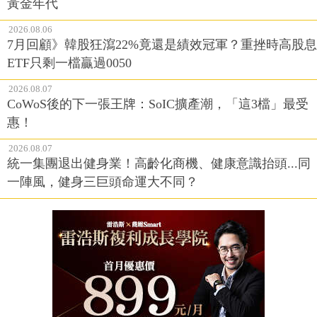
黃金年代
2026.08.06
7月回顧》韓股狂瀉22%竟還是績效冠軍？重挫時高股息
ETF只剩一檔贏過0050
2026.08.07
CoWoS後的下一張王牌：SoIC擴產潮，「這3檔」最受
惠！
2026.08.07
統一集團退出健身業！高齡化商機、健康意識抬頭...同
一陣風，健身三巨頭命運大不同？