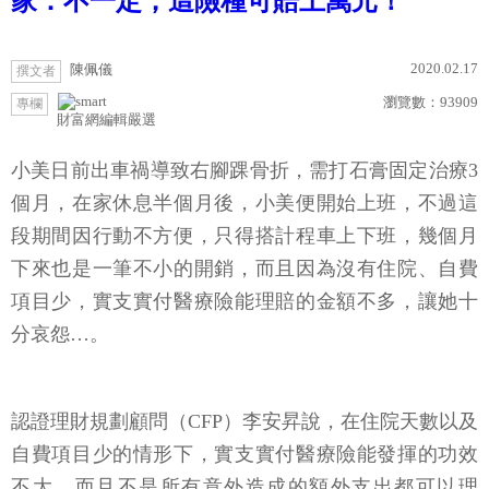
家：不一定，這險種可賠上萬元！
2020.02.17
陳佩儀
撰文者
瀏覽數：
93909
專欄
財富網編輯嚴選
小美日前出車禍導致右腳踝骨折，需打石膏固定治療3
個月，在家休息半個月後，小美便開始上班，不過這
段期間因行動不方便，只得搭計程車上下班，幾個月
下來也是一筆不小的開銷，而且因為沒有住院、自費
項目少，實支實付醫療險能理賠的金額不多，讓她十
分哀怨…。
認證理財規劃顧問（CFP）李安昇說，在住院天數以及
自費項目少的情形下，實支實付醫療險能發揮的功效
不大，而且不是所有意外造成的額外支出都可以理