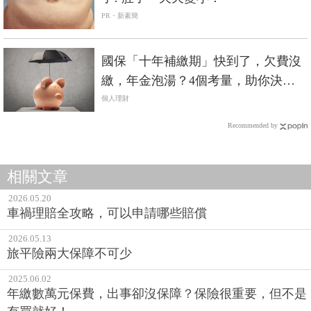
PR・新素簡
國保「十年補繳期」快到了，欠費沒
繳，年金泡湯？4個考量，助你決定
要不要繳
個人理財
Recommended by
相關文章
2026.05.20
車禍理賠全攻略，可以申請哪些賠償
2026.05.13
旅平險兩大保障不可少
2025.06.02
年繳數萬元保費，出事卻沒保障？保險很重要，但不是