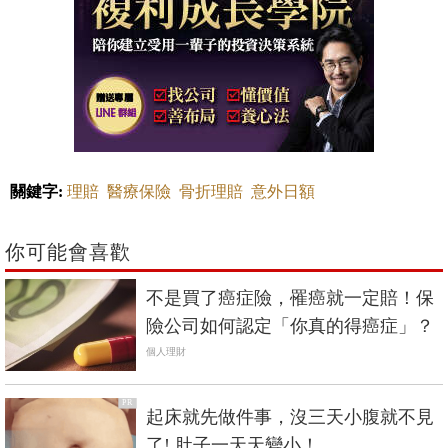
關鍵字:
理賠
醫療保險
骨折理賠
意外日額
你可能會喜歡
不是買了癌症險，罹癌就一定賠！保
險公司如何認定「你真的得癌症」？
個人理財
PR
起床就先做件事，沒三天小腹就不見
了! 肚子一天天變小！