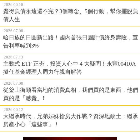
2026.06.10
覺得負債永遠還不完？3個轉念、5個行動，幫你擺脫負
債人生
2026.07.08
哈日族的日圓新出路！國內首張日圓計價終身壽險，宣
告利率喊到3%
2026.07.13
主動式 ETF 正夯，投資人心中 4 大疑問！永豐00410A
擬任基金經理人周力行親自解答
2026.07.08
從釜山街頭看當地的消費真相，我們買的是東西，他們
買的是「感覺」!
2026.06.12
大繼承時代，兄弟姊妹搶房大作戰？資深地政士：繼承
房產小心「這些事」！