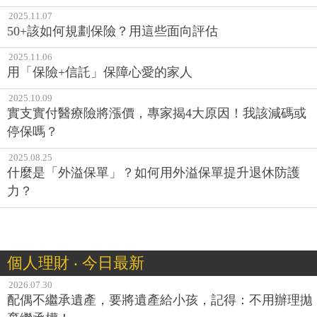
2025.11.07
50+該如何規劃保險？用這些面向評估
2025.11.06
用「保險+信託」保障心愛的家人
2025.10.09
實支實付醫療險將漲價，專家揭4大原因！我該減碼或
停保嗎？
2025.08.25
什麼是「外溢保單」？如何用外溢保單提升退休防護
力？
個人理財 ‧ 今日最新
2026.07.30
配偶不繼承遺產，要將遺產給小孩，記得：不用辦理拋