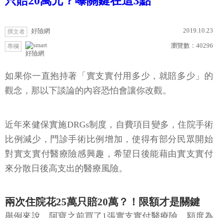
只賠20萬元？曝關鍵在這3點
2019.10.23
好險網
撰文者
瀏覽數：
40296
專欄
好險網
如果你一直抱持著「實支實付用多少，就賠多少」的
觀念，那以下談論的內容恐怕會讓你改觀。
近年來健保實施DRGs制度，自費項目變多，住院手術
比例減少，門診手術比例增加，使得有部分民眾開始
對實支實付醫療險感興趣，希望日後能藉由實支實付
來分散日後高支出的醫療風險。
兩次住院花25萬只賠20萬？！限額才是關鍵
舉例來說，阿寶之前買了1張實支實付醫療險，額度為