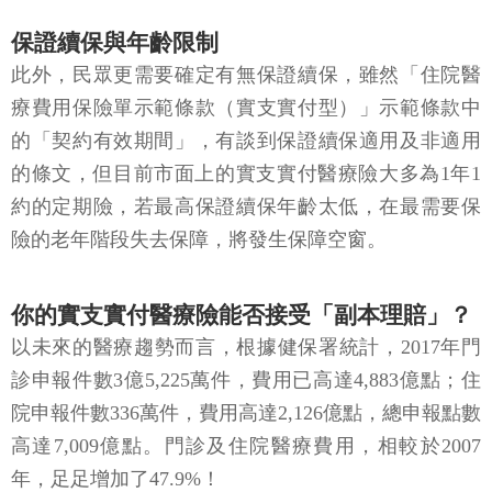
保證續保與年齡限制
此外，民眾更需要確定有無保證續保，雖然「住院醫
療費用保險單示範條款（實支實付型）」示範條款中
的「契約有效期間」，有談到保證續保適用及非適用
的條文，但目前市面上的實支實付醫療險大多為1年1
約的定期險，若最高保證續保年齡太低，在最需要保
險的老年階段失去保障，將發生保障空窗。
你的實支實付醫療險能否接受「副本理賠」？
以未來的醫療趨勢而言，根據健保署統計，2017年門
診申報件數3億5,225萬件，費用已高達4,883億點；住
院申報件數336萬件，費用高達2,126億點，總申報點數
高達7,009億點。門診及住院醫療費用，相較於2007
年，足足增加了47.9%！