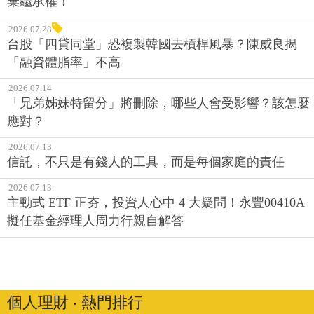
棄繼承權！
2026.07.28
台股「四貸同堂」恐複製韓國去槓桿風暴？陳威良揭
「融資體脂率」不高
2026.07.14
「兄弟姊妹特留分」將刪除，哪些人會受影響？該怎麼
應對？
2026.07.13
信託，不只是有錢人的工具，而是每個家庭的責任
2026.07.13
主動式 ETF 正夯，投資人心中 4 大疑問！永豐00410A
擬任基金經理人周力行親自解答
個人理財 ‧ 熱門排行