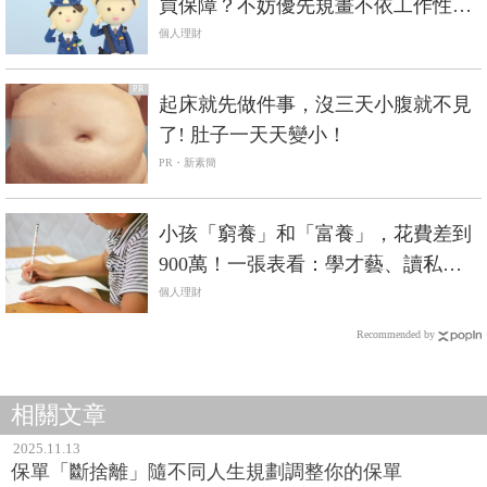
買保障？不妨優先規畫不依工作性質
調高費用的3險種
個人理財
PR
起床就先做件事，沒三天小腹就不見
了! 肚子一天天變小！
PR・新素簡
小孩「窮養」和「富養」，花費差到
900萬！一張表看：學才藝、讀私校...
就是這些錢掏光父母資產
個人理財
Recommended by
相關文章
2025.11.13
保單「斷捨離」隨不同人生規劃調整你的保單