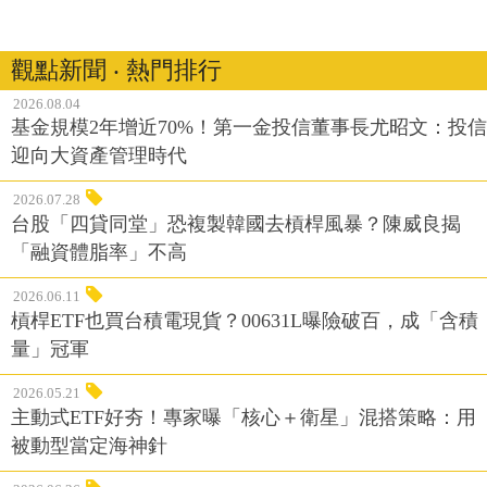
觀點新聞 ‧ 熱門排行
2026.08.04
基金規模2年增近70%！第一金投信董事長尤昭文：投信
迎向大資產管理時代
2026.07.28
台股「四貸同堂」恐複製韓國去槓桿風暴？陳威良揭
「融資體脂率」不高
2026.06.11
槓桿ETF也買台積電現貨？00631L曝險破百，成「含積
量」冠軍
2026.05.21
主動式ETF好夯！專家曝「核心＋衛星」混搭策略：用
被動型當定海神針