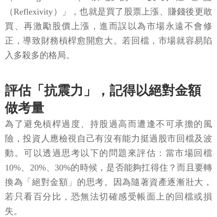
（Reflexivity）」，也就是買了股票上漲、賺錢後更敢
買、再激勵股價上漲，進而誤以為市場永遠不會修
正，導致財務槓桿愈開愈大。若回檔，市場就容易陷
入多殺多的格局。
評估「抗震力」，記得以絕對金額
做考量
為了避免槓桿過度、持股過高而遭逢不可承擔的風
險，投資人應檢視自己有沒有能力挺過股市回檔及波
動。可以透過思考以下的問題來評估：當市場回檔
10%、20%、30%的時候，是否能夠扛得住？而且要轉
換為「絕對金額」的思考。因為隨著資產逐漸壯大，
若只看百分比，恐無法切確感受帳面上的回檔或損
失。