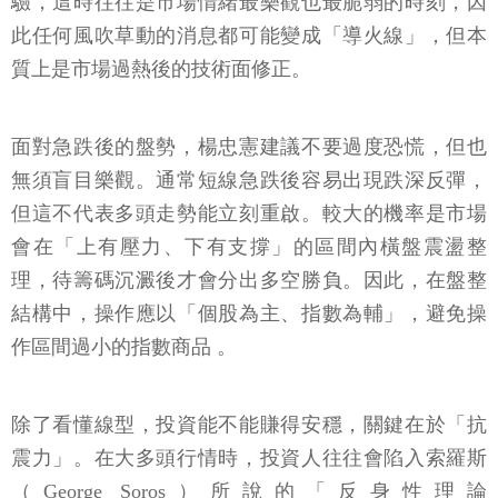
驗，這時往往是市場情緒最樂觀也最脆弱的時刻，因
此任何風吹草動的消息都可能變成「導火線」，但本
質上是市場過熱後的技術面修正。
面對急跌後的盤勢，楊忠憲建議不要過度恐慌，但也
無須盲目樂觀。通常短線急跌後容易出現跌深反彈，
但這不代表多頭走勢能立刻重啟。較大的機率是市場
會在「上有壓力、下有支撐」的區間內橫盤震盪整
理，待籌碼沉澱後才會分出多空勝負。因此，在盤整
結構中，操作應以「個股為主、指數為輔」，避免操
作區間過小的指數商品 。
除了看懂線型，投資能不能賺得安穩，關鍵在於「抗
震力」。在大多頭行情時，投資人往往會陷入索羅斯
（George Soros）所說的「反身性理論