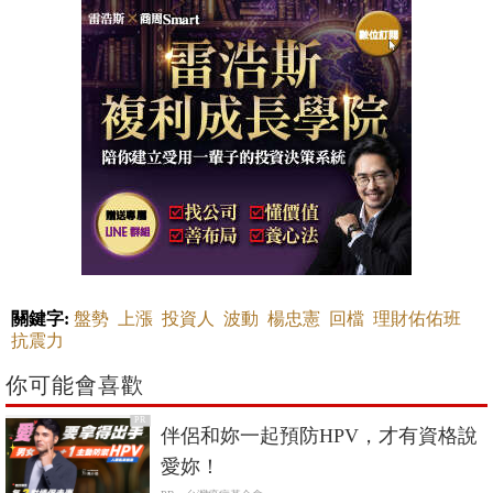
關鍵字:
盤勢
上漲
投資人
波動
楊忠憲
回檔
理財佑佑班
抗震力
你可能會喜歡
PR
伴侶和妳一起預防HPV，才有資格說
愛妳！