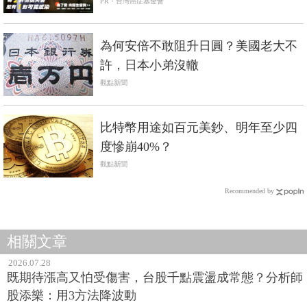
PR・台灣癌症基金會
為何安倍不敢阻升日圓？美國老大不
許，日本小弟沒轍
觀點新聞
比特幣用途如百元美鈔、明年至少四
度慘崩40%？
觀點新聞
Recommended by
相關文章
2026.07.28
既期待漲高又怕受傷害，台股千點震盪成常態？分析師
股添樂：用3方法降波動