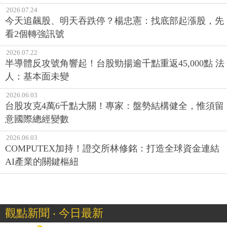
2026.07.24
今天追飆股、明天吞跌停？楊忠憲：找底部起漲股，先
看2個轉強訊號
2026.07.22
半導體反攻號角響起！台股勁揚逾千點重返45,000點 法
人：基本面未變
2026.06.03
台股攻克4萬6千點大關！專家：盤勢結構健全，惟須留
意國際總經變數
2026.06.03
COMPUTEX加持！證交所林修銘：打造全球資金連結
AI產業的關鍵樞紐
觀點新聞 ‧ 今日最新