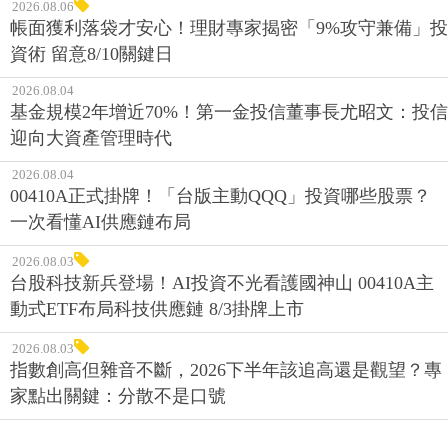
2026.08.06
帳面獲利落袋才安心！理財專家揭密「9%攻守兼備」投
資術 留意8/10關鍵日
2026.08.04
基金規模2年增近70%！第一金投信董事長尤昭文：投信
迎向大資產管理時代
2026.08.04
00410A正式掛牌！「台版主動QQQ」投資哪些股票？
一次看懂AI供應鏈布局
2026.08.03
台股科技新兵登場！AI投資不光看護國神山 00410A主
動式ETF布局科技供應鏈 8/3掛牌上市
2026.08.03
指數創高但雜音不斷，2026下半年該追高還是觀望？專
家點出關鍵：分散不是口號