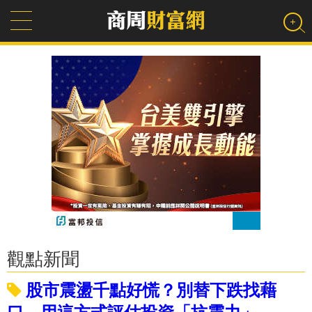
觀點新聞
股市震盪千點好慌？別替下跌找藉