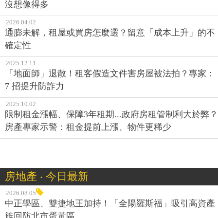
沒想像得多
2026.04.02
通膨未解，租屋或買房怎麼選？留意「成本上升」的不
確定性
2025.12.11
「地面師」退散！租客假造文件害房屋被法拍？專家：
7 招提升防詐力
2025.10.02
限制租金漲幅、保障3年租期...政府房租管制利大於弊？
房產專家示警：租金提前上漲、物件更稀少
房地產 ‧ 今日最新
2026.08.05
中正學區、雙捷地王加持！「全陽羅斯福」吸引高資產
族回防北市蛋黃區