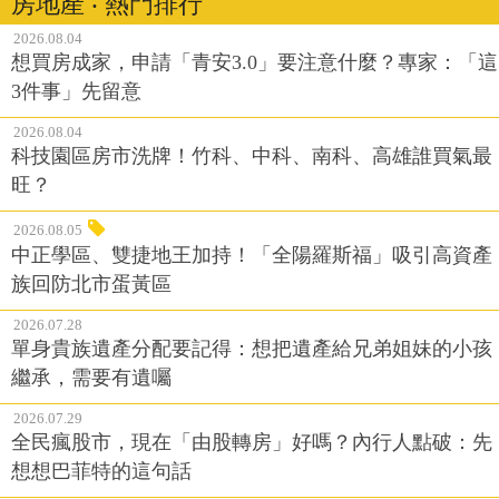
房地產 ‧ 熱門排行
2026.08.04
想買房成家，申請「青安3.0」要注意什麼？專家：「這
3件事」先留意
2026.08.04
科技園區房市洗牌！竹科、中科、南科、高雄誰買氣最
旺？
2026.08.05
中正學區、雙捷地王加持！「全陽羅斯福」吸引高資產
族回防北市蛋黃區
2026.07.28
單身貴族遺產分配要記得：想把遺產給兄弟姐妹的小孩
繼承，需要有遺囑
2026.07.29
全民瘋股市，現在「由股轉房」好嗎？內行人點破：先
想想巴菲特的這句話