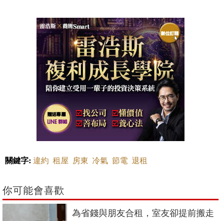
關鍵字:
違約
租屋
房東
冷氣
節電
退租
你可能會喜歡
為省錢與朋友合租，室友卻提前搬走