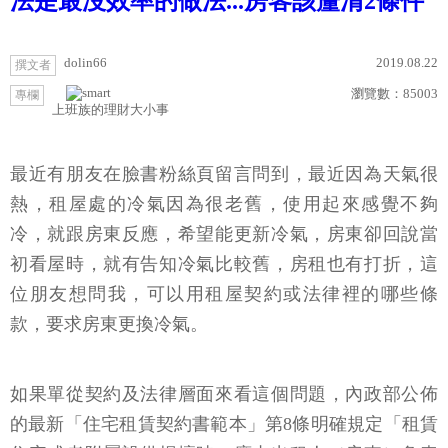
法是最沒效率的做法...房客該釐清2條件
dolin66
2019.08.22
撰文者
瀏覽數：
85003
專欄
上班族的理財大小事
最近有朋友在臉書粉絲頁留言問到，最近因為天氣很
熱，租屋處的冷氣因為很老舊，使用起來感覺不夠
冷，就跟房東反應，希望能更新冷氣，房東卻回說當
初看屋時，就有告知冷氣比較舊，房租也有打折，這
位朋友想問我，可以用租屋契約或法律裡的哪些條
款，要求房東更換冷氣。
如果單從契約及法律層面來看這個問題，內政部公佈
的最新「住宅租賃契約書範本」第8條明確規定「租賃