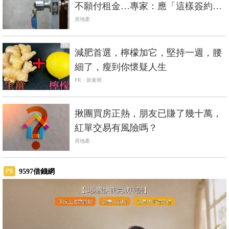
不願付租金…專家：應「這樣簽約」
才能自保
房地產
PR
減肥首選，檸檬加它，堅持一週，腰
細了，瘦到你懷疑人生
PR・新素簡
揪團買房正熱，朋友已賺了幾十萬，
紅單交易有風險嗎？
房地產
9597借錢網
PR