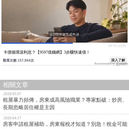
ads by popIn
卡債循環滾利息？【9597借錢網】3步驟快速借！
深入了解
觀看次數 157,994次
Recommended by
相關文章
2026.05.07
租屋暴力頻傳，房東成高風險職業？專家點破：炒房、
長期忽略居住權是主因
2026.04.17
房客申請租屋補助，房東報稅才知道？別急！稅金可能