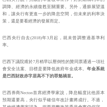
調降、經濟的永續復甦至關重要。另外，通膨展望溫
和，讓央行有更進一步的降息空間，但未來的利率決
策，還是要看經濟的發展而定。
巴西央行自去(2018)年3月起，就未曾調整過基準利
率。
巴西下議院甫於7月稍早以壓倒性的贊同票通過一項社
會安全法案、目標是要降低政府年金成本。
年金系統
是巴西財政赤字居高不下的罪魁禍首。
巴西券商Necton首席經濟學家說，降息幅度比他原本
預期還要高，央行似乎確信年改計畫將成行。不過，