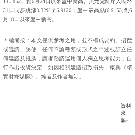
14.3862、創6月24日以來盤中新高。美元兌離岸人民幣
31日同步跳漲0.32%至6.9120；盤中最高點(6.9153)創6
月18日以來盤中新高。
＊編者按：本文僅供參考之用，並不構成要約、招攬
或邀請、誘使、任何不論種類或形式之申述或訂立任
何建議及推薦，讀者務請運用個人獨立思考能力，自
行作出投資決定，如因相關建議招致損失，概與《精
實財經媒體》、編者及作者無涉。
資料
來
源-