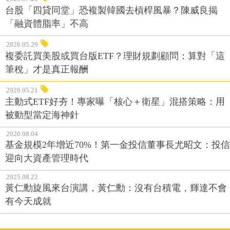
台股「四貸同堂」恐複製韓國去槓桿風暴？陳威良揭
「融資體脂率」不高
2026.05.29
複委託買美股或買台版ETF？理財規劃顧問：算對「這
筆稅」才是真正報酬
2026.05.21
主動式ETF好夯！專家曝「核心＋衛星」混搭策略：用
被動型當定海神針
2026.08.04
基金規模2年增近70%！第一金投信董事長尤昭文：投信
迎向大資產管理時代
2025.08.22
黃仁勳旋風來台演講，黃仁勳：沒有台積電，輝達不會
有今天成就