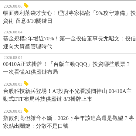
2026.08.06
帳面獲利落袋才安心！理財專家揭密「9%攻守兼備」投
資術 留意8/10關鍵日
2026.08.04
基金規模2年增近70%！第一金投信董事長尤昭文：投信
迎向大資產管理時代
2026.08.04
00410A正式掛牌！「台版主動QQQ」投資哪些股票？
一次看懂AI供應鏈布局
2026.08.03
台股科技新兵登場！AI投資不光看護國神山 00410A主
動式ETF布局科技供應鏈 8/3掛牌上市
2026.08.03
指數創高但雜音不斷，2026下半年該追高還是觀望？專
家點出關鍵：分散不是口號