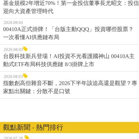
基金規模2年增近70%！第一金投信董事長尤昭文：投信
迎向大資產管理時代
2026.08.04
00410A正式掛牌！「台版主動QQQ」投資哪些股票？
一次看懂AI供應鏈布局
2026.08.03
台股科技新兵登場！AI投資不光看護國神山 00410A主
動式ETF布局科技供應鏈 8/3掛牌上市
2026.08.03
指數創高但雜音不斷，2026下半年該追高還是觀望？專
家點出關鍵：分散不是口號
觀點新聞 ‧ 熱門排行
2026.07.28