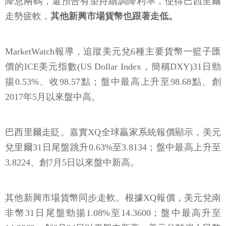
降息兩碼，還預告有望持續調降利率，使得巴西里爾
走勢疲軟，
其他新興市場貨幣也跟著走低。
MarketWatch報導，追蹤美元兌6種主要貨幣一籃子匯
價的ICE美元指數(US Dollar Index，簡稱DXY)31日勁
揚0.53%、收98.57點；盤中最高上升至98.68點、創
2017年5月以來盤中高。
巴西里爾走貶。嘉實XQ全球贏家系統報價顯示，美元
兌里爾31日尾盤跳升0.63%至3.8134；盤中最高上升至
3.8224、創7月5日以來盤中新高。
其他新興市場貨幣同步走軟。根據XQ報價，美元兌南
非幣31日尾盤勁揚1.08%至14.3600；盤中最高升至