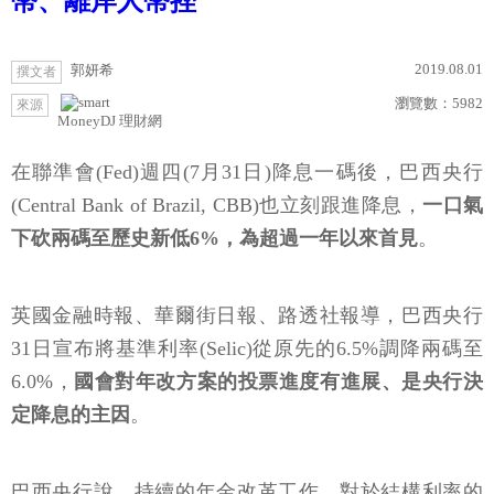
幣、離岸人幣挫
2019.08.01
郭妍希
撰文者
瀏覽數：
5982
來源
MoneyDJ 理財網
在聯準會(Fed)週四(7月31日)降息一碼後，巴西央行
(Central Bank of Brazil, CBB)也立刻跟進降息，
一口氣
下砍兩碼至歷史新低6%，為超過一年以來首見
。
英國金融時報、華爾街日報、路透社報導，巴西央行
31日宣布將基準利率(Selic)從原先的6.5%調降兩碼至
6.0%，
國會對年改方案的投票進度有進展、是央行決
定降息的主因
。
巴西央行說，持續的年金改革工作，對於結構利率的