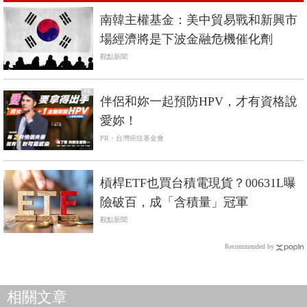
南韓主權基金：美中貿易戰和新興市
場經濟將是下波金融危機催化劑
觀點新聞
PR
伴侶和妳一起預防HPV，才有資格說
愛妳！
PR・台灣癌症基金會
槓桿ETF也買台積電現貨？00631L曝
險破百，成「含積量」冠軍
觀點新聞
Recommended by
相關文章