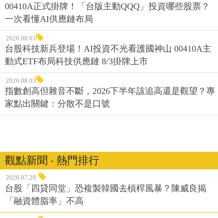
00410A正式掛牌！「台版主動QQQ」投資哪些股票？
一次看懂AI供應鏈布局
2026.08.03
台股科技新兵登場！AI投資不光看護國神山 00410A主
動式ETF布局科技供應鏈 8/3掛牌上市
2026.08.03
指數創高但雜音不斷，2026下半年該追高還是觀望？專
家點出關鍵：分散不是口號
觀點新聞 ‧ 熱門排行
2026.07.28
台股「四貸同堂」恐複製韓國去槓桿風暴？陳威良揭
「融資體脂率」不高