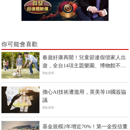
你可能會喜歡
春遊好康再開！兒童節連假偕家人出
遊，全台14項主題樂園、博物館不只
特價、還有免費！
觀點新聞
擔心AI技術遭濫用，英美等18國簽協
議
觀點新聞
基金規模2年增近70%！第一金投信董