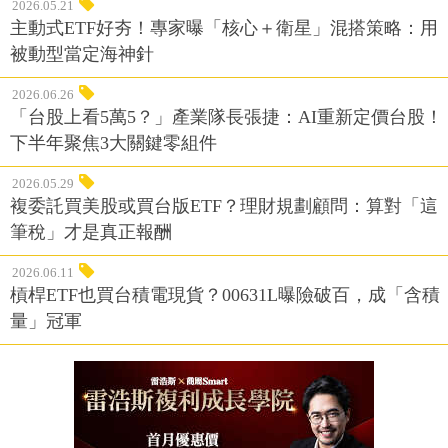
2026.05.21
主動式ETF好夯！專家曝「核心＋衛星」混搭策略：用
被動型當定海神針
2026.06.26
「台股上看5萬5？」產業隊長張捷：AI重新定價台股！
下半年聚焦3大關鍵零組件
2026.05.29
複委託買美股或買台版ETF？理財規劃顧問：算對「這
筆稅」才是真正報酬
2026.06.11
槓桿ETF也買台積電現貨？00631L曝險破百，成「含積
量」冠軍