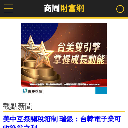
觀點新聞
美中互祭關稅箝制 瑞銀：台韓電子業可