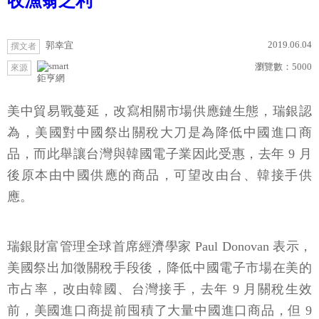
收漁翁之利
2019.06.04
郭幸宜
撰文者
瀏覽數：
5000
來源
鉅亨網
美中貿易戰蔓延，改寫相關市場供應鏈生態，瑞銀認
為，美國對中國祭出關稅大刀是為降低中國進口商
品，而此舉讓台灣與韓國電子業因此受惠，去年 9 月
後原本由中國供應的商品，可望改由台、韓接手供
應。
瑞銀財富管理全球首席經濟學家 Paul Donovan 表示，
美國祭出加徵關稅手段後，降低中國電子市場在美的
市占率，改由韓國、台灣接手，去年 9 月關稅生效
前，美國進口商提前囤積了大量中國進口商品，但 9