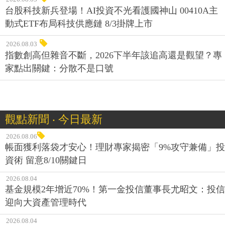
台股科技新兵登場！AI投資不光看護國神山 00410A主
動式ETF布局科技供應鏈 8/3掛牌上市
2026.08.03
指數創高但雜音不斷，2026下半年該追高還是觀望？專
家點出關鍵：分散不是口號
觀點新聞 ‧ 今日最新
2026.08.06
帳面獲利落袋才安心！理財專家揭密「9%攻守兼備」投
資術 留意8/10關鍵日
2026.08.04
基金規模2年增近70%！第一金投信董事長尤昭文：投信
迎向大資產管理時代
2026.08.04