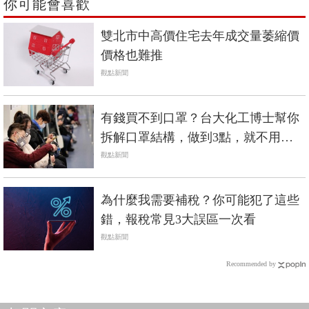
你可能會喜歡
雙北市中高價住宅去年成交量萎縮價
價格也難推
觀點新聞
有錢買不到口罩？台大化工博士幫你
拆解口罩結構，做到3點，就不用每
天換！
觀點新聞
為什麼我需要補稅？你可能犯了這些
錯，報稅常見3大誤區一次看
觀點新聞
Recommended by