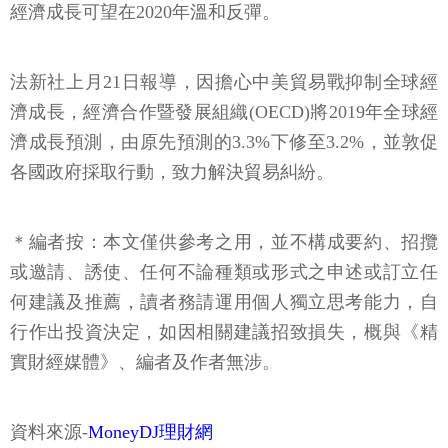
經濟成長可望在2020年溫和反彈。
法新社上月21日報導，因擔心中美貿易戰抑制全球經
濟成長，經濟合作暨發展組織(OECD)將2019年全球經
濟成長預測，由原先預測的3.3%下修至3.2%，並敦促
各國政府採取行動，致力解決貿易糾紛。
＊編者按：本文僅供參考之用，並不構成要約、招攬
或邀請、誘使、任何不論種類或形式之申述或訂立任
何建議及推薦，讀者務請運用個人獨立思考能力，自
行作出投資決定，如因相關建議招致損失，概與《精
實財經媒體》、編者及作者無涉。
資料來源-
MoneyDJ理財網