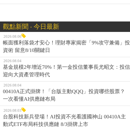
觀點新聞 ‧ 今日最新
2026.08.06
帳面獲利落袋才安心！理財專家揭密「9%攻守兼備」投
資術 留意8/10關鍵日
2026.08.04
基金規模2年增近70%！第一金投信董事長尤昭文：投信
迎向大資產管理時代
2026.08.04
00410A正式掛牌！「台版主動QQQ」投資哪些股票？
一次看懂AI供應鏈布局
2026.08.03
台股科技新兵登場！AI投資不光看護國神山 00410A主
動式ETF布局科技供應鏈 8/3掛牌上市