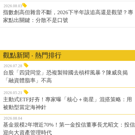
2026.08.03
指數創高但雜音不斷，2026下半年該追高還是觀望？專
家點出關鍵：分散不是口號
觀點新聞 ‧ 熱門排行
2026.07.28
台股「四貸同堂」恐複製韓國去槓桿風暴？陳威良揭
「融資體脂率」不高
2026.05.21
主動式ETF好夯！專家曝「核心＋衛星」混搭策略：用
被動型當定海神針
2026.08.04
基金規模2年增近70%！第一金投信董事長尤昭文：投信
迎向大資產管理時代