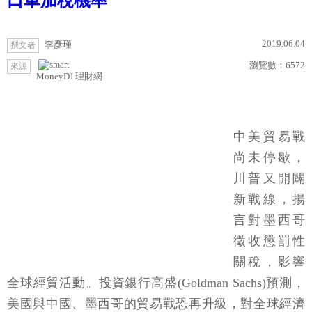
口車加稅機率
2019.06.04
李彥瑾
撰文者
瀏覽數：
6572
來源
MoneyDJ 理財網
中美貿易戰
尚未停歇，
川普又開闢
新戰線，揚
言對墨西哥
徵收懲罰性
關稅，影響
全球經貿活動。投資銀行高盛(Goldman Sachs)預測，
美國與中國、墨西哥的貿易戰恐再升級，對全球經濟