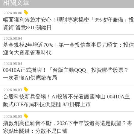
相關文章
2026.08.06
帳面獲利落袋才安心！理財專家揭密「9%攻守兼備」投
資術 留意8/10關鍵日
2026.08.04
基金規模2年增近70%！第一金投信董事長尤昭文：投信
迎向大資產管理時代
2026.08.04
00410A正式掛牌！「台版主動QQQ」投資哪些股票？
一次看懂AI供應鏈布局
2026.08.03
台股科技新兵登場！AI投資不光看護國神山 00410A主
動式ETF布局科技供應鏈 8/3掛牌上市
2026.08.03
指數創高但雜音不斷，2026下半年該追高還是觀望？專
家點出關鍵：分散不是口號