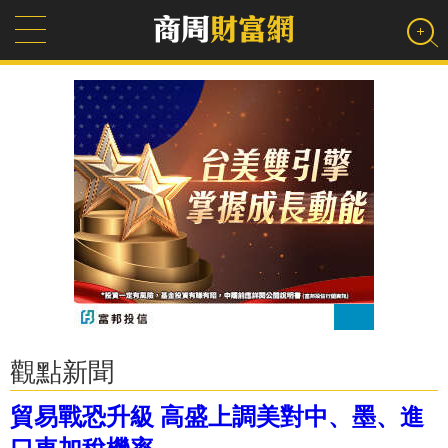
觀點新聞
貿易戰恐升級 高盛上調美對中、墨、進