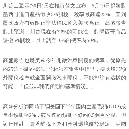
川普上週四(30日)另在推特發文宣布，6月10日起將對
墨西哥進口產品徵收5%關稅，稅率最高達25%，直到
墨國政府有效阻止非法移民湧入美國為止。高盛報告
對此預測，川普現在有70%的可能性，對墨西哥商品
課徵5%關稅，且上調至10%的機率為50%。
高盛報告也將美國今年開徵汽車關稅的機率，從原先
的25%上調至40%。分析師在報告中指出，美國增加額
外關稅稅率或全面開徵汽車關稅，不能排除有這樣的
可能，「但並非我們預期的基準情況」。
高盛分析師同時下調美國下半年國內生產毛額(GDP)成
長率預測至2%，較先前的預測下修約0.5個百分點。但
該行預計，隨著關稅下降和金融環境趨於穩定，美國