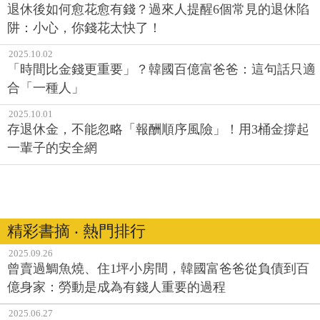
退休後如何愈花愈有錢？過來人提醒6個常見的退休陷
阱：小心，你錢花太快了！
2025.10.02
「時間比金錢更重要」？韓國百億富爸爸：這句話只適
合「一種人」
2025.10.01
存退休金，不能忽略「報酬順序風險」！用3桶金撐起
一輩子的安全網
精彩書摘 ‧ 熱門排行
2025.09.26
曾賣過鯛魚燒、住1坪小房間，韓國富爸爸從負債到百
億身家：勞動是成為有錢人重要的過程
2025.06.27