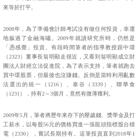
來等於打平。
2008年，為了準備會計師考試沒有做任何投資，幸運
地躲過了金融海嘯。2009年就讀研究所時，仍然是
「憑感覺」投資。有段時間筆者的指導教授跟中環
（2323）董事長翁明顯走很近，又看到翁明顯成立財
團法人財經立法促進院，為了表示支持，筆者就跑去
買中環股票，但最後也沒賺錢。反倒是當時利用亂數
法選出的統一（1216）、泰谷（3339）、聯華食
（1231），持有2～3個月，竟然有微薄獲利。
2009年5月，筆者將歷年來存下的壓歲錢、獎學金及打
工薪水，以每股56元的價格買進一張龍頭指標股台積
電（2330），嘗試長期持有。這筆投資直到2018年1