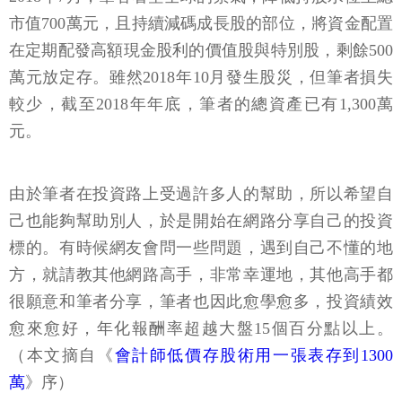
市值700萬元，且持續減碼成長股的部位，將資金配置
在定期配發高額現金股利的價值股與特別股，剩餘500
萬元放定存。雖然2018年10月發生股災，但筆者損失
較少，截至2018年年底，筆者的總資產已有1,300萬
元。
由於筆者在投資路上受過許多人的幫助，所以希望自
己也能夠幫助別人，於是開始在網路分享自己的投資
標的。有時候網友會問一些問題，遇到自己不懂的地
方，就請教其他網路高手，非常幸運地，其他高手都
很願意和筆者分享，筆者也因此愈學愈多，投資績效
愈來愈好，年化報酬率超越大盤15個百分點以上。
（本文摘自《
會計師低價存股術用一張表存到1300
萬
》序）