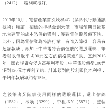
（2412），獲利就很好。
2013年10月，電信產業首次競標4G（第四代行動通訊
技術）頻譜，招標的押標金創天價，市場預期日後基
地台建置的成本恐侵蝕獲利，導致電信股股價下跌。
此外，因為電信業為特許行業，有進入障礙，容易有
超額報酬，再加上中華電符合價值股的選股邏輯，筆
者就以每股平均90元左右的價格買進5張。直到2016
年，因市場資金湧入高殖利率股，中華電股價從100元
漲到120元才獲利了結。計算領到的股利跟資本利得，
平均年報酬率約有15%。
之後筆者又陸續使用同樣的選股邏輯，選出信錦
（1582）、帛漢（3299）、中租-KY（5871）、豐藝