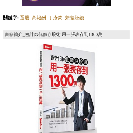
關鍵字:
選股
高報酬
丁彥鈞
兼差賺錢
書籍簡介_會計師低價存股術 用一張表存到1300萬