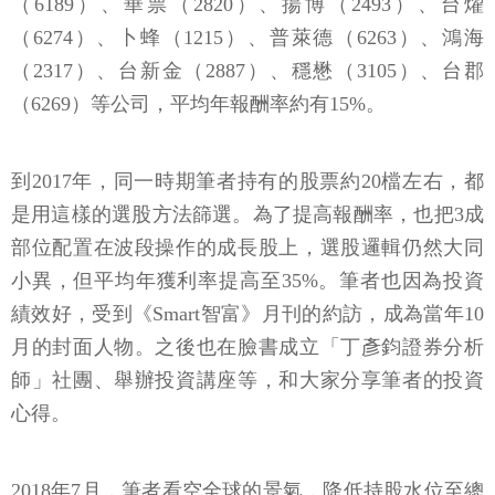
（6189）、華票（2820）、揚博（2493）、台燿
（6274）、卜蜂（1215）、普萊德（6263）、鴻海
（2317）、台新金（2887）、穩懋（3105）、台郡
（6269）等公司，平均年報酬率約有15%。
到2017年，同一時期筆者持有的股票約20檔左右，都
是用這樣的選股方法篩選。為了提高報酬率，也把3成
部位配置在波段操作的成長股上，選股邏輯仍然大同
小異，但平均年獲利率提高至35%。筆者也因為投資
績效好，受到《Smart智富》月刊的約訪，成為當年10
月的封面人物。之後也在臉書成立「丁彥鈞證券分析
師」社團、舉辦投資講座等，和大家分享筆者的投資
心得。
2018年7月，筆者看空全球的景氣，降低持股水位至總