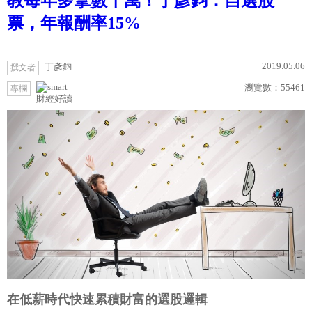
教每年多拿數十萬！丁彥鈞：自選股
票，年報酬率15%
2019.05.06
丁彥鈞
撰文者
瀏覽數：
55461
專欄
財經好讀
在低薪時代快速累積財富的選股邏輯