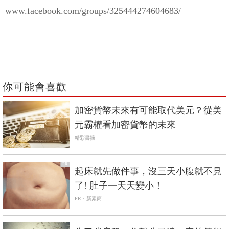
www.facebook.com/groups/325444274604683/
你可能會喜歡
加密貨幣未來有可能取代美元？從美
元霸權看加密貨幣的未來
精彩書摘
PR
起床就先做件事，沒三天小腹就不見
了! 肚子一天天變小！
PR・新素簡