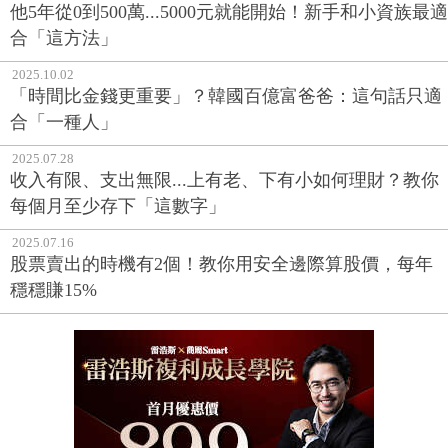
他5年從0到500萬...5000元就能開始！新手和小資族最適
合「這方法」
2025.10.02
「時間比金錢更重要」？韓國百億富爸爸：這句話只適
合「一種人」
2025.07.28
收入有限、支出無限...上有老、下有小如何理財？教你
每個月至少存下「這數字」
2025.07.16
股票賣出的時機有2個！教你用安全邊際算股價，每年
穩穩賺15%