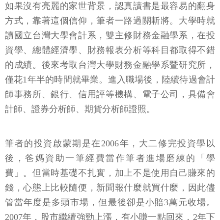
如果沒有亮麗的家世背景，認真讀書是最容易的翻身
方式，靠著這個信仰，筆者一路過關斬將。大學時就
讀國立台灣大學會計系，雙主修財務金融學系，在投
資學、總體經濟學、財務報表分析等科目都取得不錯
的成績。後來考取台灣大學財務金融學系暨研究所，
僅花1年半的時間就畢業。進入職場後，陸續待過會計
師事務所、銀行、信用評等機構、電子公司，具備會
計師、證券分析師、期貨分析師證照。
筆者的投資啟蒙期是在2006年，大二修完投資學以
後，爸媽資助一筆經費當作筆者進場磨練的「學
費」。但當時基礎不扎實，加上不是使用自己賺來的
錢，心態上比較隨便，新聞報什麼就買什麼，因此儘
管當年度是多頭市場，但最後卻是小賠3萬元收場。
2007年，股市繼續強勁上漲，有小賺一點回來，2年下