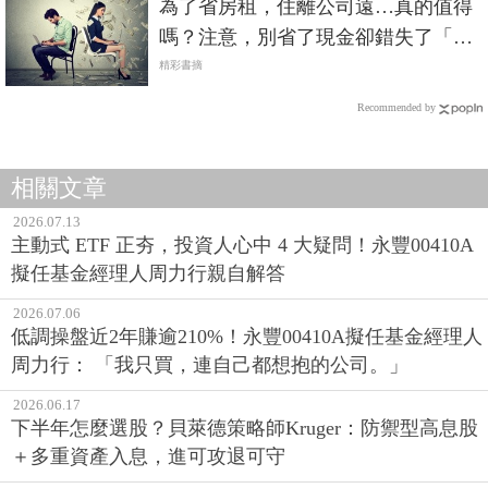
為了省房租，住離公司遠…真的值得
嗎？注意，別省了現金卻錯失了「機
會」
精彩書摘
Recommended by
相關文章
2026.07.13
主動式 ETF 正夯，投資人心中 4 大疑問！永豐00410A
擬任基金經理人周力行親自解答
2026.07.06
低調操盤近2年賺逾210%！永豐00410A擬任基金經理人
周力行： 「我只買，連自己都想抱的公司。」
2026.06.17
下半年怎麼選股？貝萊德策略師Kruger：防禦型高息股
＋多重資產入息，進可攻退可守