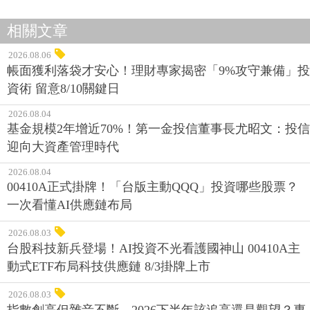
相關文章
2026.08.06
帳面獲利落袋才安心！理財專家揭密「9%攻守兼備」投
資術 留意8/10關鍵日
2026.08.04
基金規模2年增近70%！第一金投信董事長尤昭文：投信
迎向大資產管理時代
2026.08.04
00410A正式掛牌！「台版主動QQQ」投資哪些股票？
一次看懂AI供應鏈布局
2026.08.03
台股科技新兵登場！AI投資不光看護國神山 00410A主
動式ETF布局科技供應鏈 8/3掛牌上市
2026.08.03
指數創高但雜音不斷，2026下半年該追高還是觀望？專