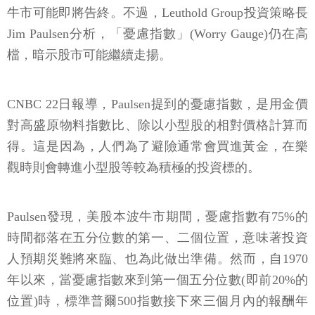
牛市可能即將告終。不過，Leuthold Group投資策略長
Jim Paulsen分析，「憂慮指數」(Worry Gauge)仍在高
檔，暗示股市可能繼續走揚。
CNBC 22日報導
，Paulsen提到的憂慮指數，是用金價
對高盛原物料指數比、除以小型股的相對價格計算而
得。這是因為，人們為了避險通常會買進黃金，在樂
觀時則會轉進小型股等較為積極的投資標的。
Paulsen發現，美股本波牛市期間，憂慮指數有75%的
時間都落在五分位數的第一、二個位置，意味著投資
人預期災難將來臨、也為此做出準備。然而，自1970
年以來，當憂慮指數來到第一個五分位數(即前20%的
位置)時，標準普爾500指數接下來三個月內的報酬年