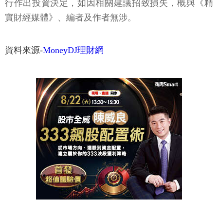
行作出投資決定，如因相關建議招致損失，概與《精
實財經媒體》、編者及作者無涉。
資料來源-
MoneyDJ理財網