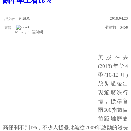
酬年率上看18%
2019.04.23
郭妍希
撰文者
瀏覽數：
6458
來源
MoneyDJ 理財網
美股在去
(2018)年第4
季(10-12月)
股災過後出
現驚驚漲行
情，標準普
爾500指數目
前距離歷史
高僅剩不到1%，不少人擔憂此波從2009年啟動的漫長