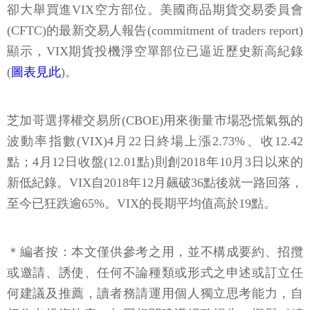
卻大舉買進VIX空方部位。美國商品期貨交易委員會
(CFTC)的最新交易人報告(commitment of traders report)
顯示，VIX期貨投機淨空單部位已逼近歷史新高紀錄
(
圖表見此
)。
芝加哥選擇權交易所(CBOE)用來衡量市場恐慌氣氛的
波動率指數(VIX)4月22日終場上漲2.73%、收12.42
點；4月12日收盤(12.01點)則創2018年10月3日以來的
新低紀錄。VIX自2018年12月飆破36點後就一路回落，
至今已狂跌逾65%。VIX的長期平均值高於19點。
＊編者按：本文僅供參考之用，並不構成要約、招攬
或邀請、誘使、任何不論種類或形式之申述或訂立任
何建議及推薦，讀者務請運用個人獨立思考能力，自