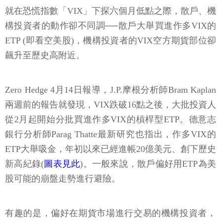
就在恐慌指數「VIX」下探六個月低點之際，散戶、機
構投資者的動作卻不同調──散戶大舉買進作多VIX的
ETP (即看空美股)，機構投資者的VIX空方期貨部位卻
飆升至歷史高附近。
Zero Hedge 4月14日報導，J.P.摩根分析師Bram Kaplan
兩週前的報告就發現，VIX跌破16點之後，大批投資人
從2月起開始分批買進作多VIX的槓桿型ETP。德意志
銀行分析師Parag Thatte最新研究也指出，作多VIX的
ETP大舉吸金，年初以來已經進帳20億美元、創下歷史
新高紀錄(
圖表見此
)。一般來說，散戶偏好用ETP為美
股可能的崩盤走勢進行避險。
有趣的是，偏好在期貨市場進行交易的機構投資者，