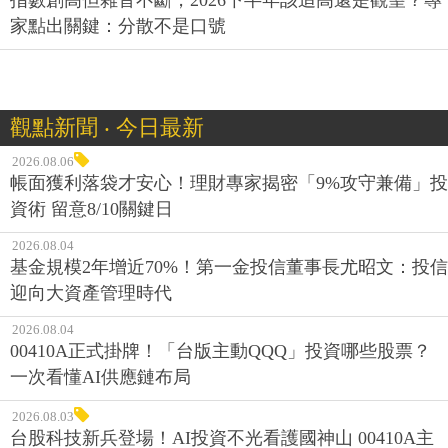
家點出關鍵：分散不是口號
觀點新聞 ‧ 今日最新
2026.08.06
帳面獲利落袋才安心！理財專家揭密「9%攻守兼備」投
資術 留意8/10關鍵日
2026.08.04
基金規模2年增近70%！第一金投信董事長尤昭文：投信
迎向大資產管理時代
2026.08.04
00410A正式掛牌！「台版主動QQQ」投資哪些股票？
一次看懂AI供應鏈布局
2026.08.03
台股科技新兵登場！AI投資不光看護國神山 00410A主