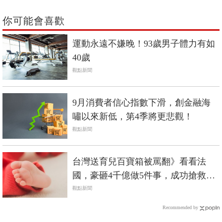
你可能會喜歡
運動永遠不嫌晚！93歲男子體力有如
40歲
觀點新聞
9月消費者信心指數下滑，創金融海
嘯以來新低，第4季將更悲觀！
觀點新聞
台灣送育兒百寶箱被罵翻》看看法
國，豪砸4千億做5件事，成功搶救出
生率
觀點新聞
Recommended by