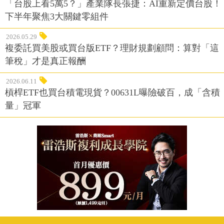
「台股上看5萬5？」產業隊長張捷：AI重新定價台股！
下半年聚焦3大關鍵零組件
2026.05.29
複委託買美股或買台版ETF？理財規劃顧問：算對「這
筆稅」才是真正報酬
2026.06.11
槓桿ETF也買台積電現貨？00631L曝險破百，成「含積
量」冠軍