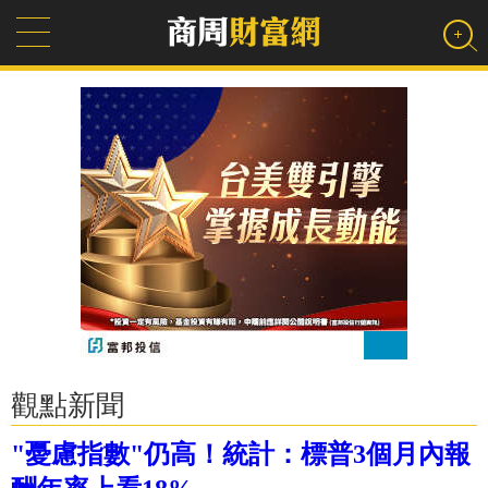
觀點新聞
"憂慮指數"仍高！統計：標普3個月內報