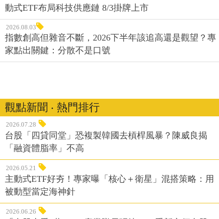
動式ETF布局科技供應鏈 8/3掛牌上市
2026.08.03
指數創高但雜音不斷，2026下半年該追高還是觀望？專
家點出關鍵：分散不是口號
觀點新聞 ‧ 熱門排行
2026.07.28
台股「四貸同堂」恐複製韓國去槓桿風暴？陳威良揭
「融資體脂率」不高
2026.05.21
主動式ETF好夯！專家曝「核心＋衛星」混搭策略：用
被動型當定海神針
2026.06.26