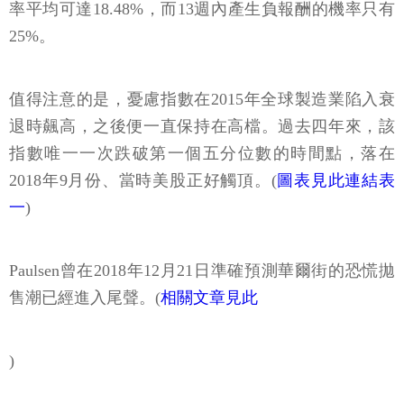
率平均可達18.48%，而13週內產生負報酬的機率只有
25%。
值得注意的是，憂慮指數在2015年全球製造業陷入衰
退時飆高，之後便一直保持在高檔。過去四年來，該
指數唯一一次跌破第一個五分位數的時間點，落在
2018年9月份、當時美股正好觸頂。(
圖表見此連結表
一
)
Paulsen曾在2018年12月21日準確預測華爾街的恐慌拋
售潮已經進入尾聲。(
相關文章見此
)