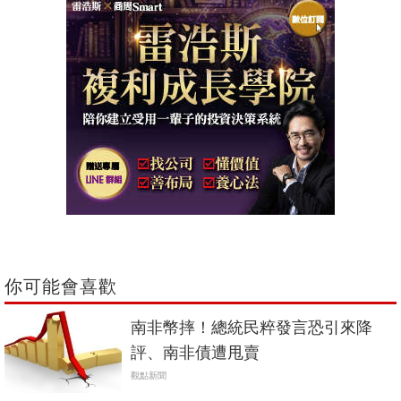
你可能會喜歡
南非幣摔！總統民粹發言恐引來降
評、南非債遭甩賣
觀點新聞