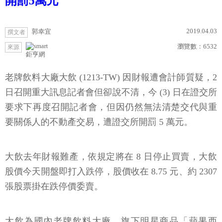
開罰5萬元
2019.04.03
郭幸宜
撰文者
瀏覽數：
6532
來源
鉅亨網
老牌飲料大廠大飲 (1213-TW) 因財報遭會計師質疑，2
日召開重大訊息記者會但卻說不清，今 (3) 日在證交所
要求下再度召開記者會，但因仍然無法清楚交代與重
要關係人的不動產交易，遭證交所開罰 5 萬元。
大飲去年財報難產，依規定將在 8 日停止買賣，大飲
股價今天開盤即打入跌停，股價收在 8.75 元、約 2307
張股票掛在跌停價委賣。
大飲為國內老牌飲料大廠，旗下明星商品「蘋果西