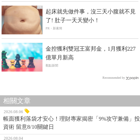
PR
起床就先做件事，沒三天小腹就不見
了! 肚子一天天變小！
PR・新素簡
金控獲利雙冠王富邦金，1月獲利227
億單月新高
觀點新聞
Recommended by
相關文章
2026.08.06
帳面獲利落袋才安心！理財專家揭密「9%攻守兼備」投
資術 留意8/10關鍵日
2026.08.04