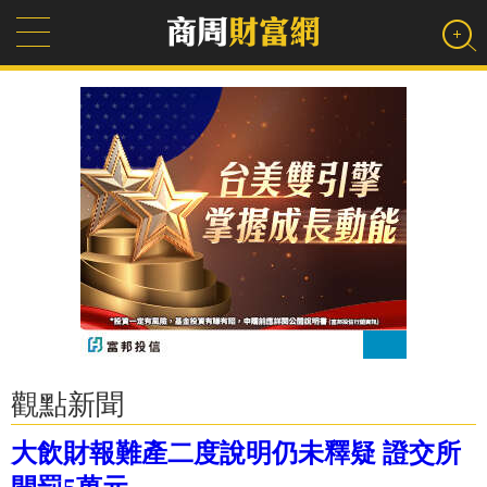
觀點新聞
大飲財報難產二度說明仍未釋疑 證交所