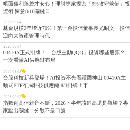
帳面獲利落袋才安心！理財專家揭密「9%攻守兼備」投
資術 留意8/10關鍵日
2026.08.04
基金規模2年增近70%！第一金投信董事長尤昭文：投信
迎向大資產管理時代
2026.08.04
00410A正式掛牌！「台版主動QQQ」投資哪些股票？
一次看懂AI供應鏈布局
2026.08.03
台股科技新兵登場！AI投資不光看護國神山 00410A主
動式ETF布局科技供應鏈 8/3掛牌上市
2026.08.03
指數創高但雜音不斷，2026下半年該追高還是觀望？專
家點出關鍵：分散不是口號