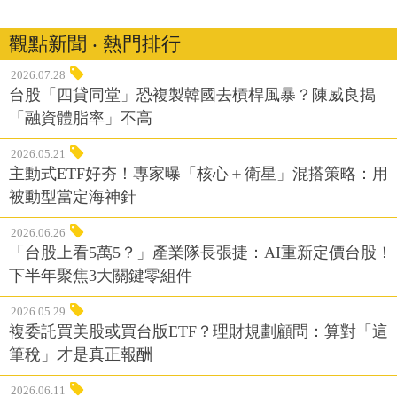
觀點新聞 ‧ 熱門排行
2026.07.28
台股「四貸同堂」恐複製韓國去槓桿風暴？陳威良揭
「融資體脂率」不高
2026.05.21
主動式ETF好夯！專家曝「核心＋衛星」混搭策略：用
被動型當定海神針
2026.06.26
「台股上看5萬5？」產業隊長張捷：AI重新定價台股！
下半年聚焦3大關鍵零組件
2026.05.29
複委託買美股或買台版ETF？理財規劃顧問：算對「這
筆稅」才是真正報酬
2026.06.11