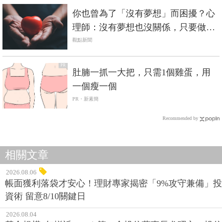
你也曾為了「沒有夢想」而困擾？心
理師：沒有夢想也沒關係，只要做好
「這件事」就行
觀點新聞
PR
肚腩一抓一大把，只需1個雞蛋，用
一個瘦一個
PR・新素簡
Recommended by
相關文章
2026.08.06
帳面獲利落袋才安心！理財專家揭密「9%攻守兼備」投
資術 留意8/10關鍵日
2026.08.04