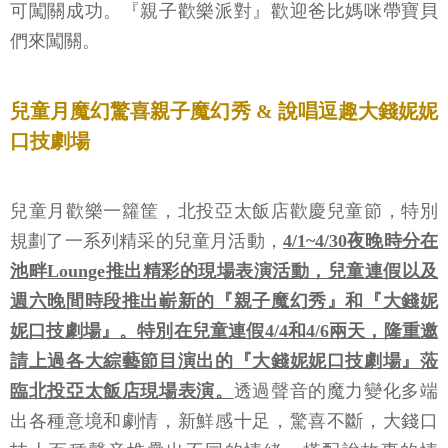
可闖關成功。『親子歡樂派對』歡迎爸比媽咪帶寶貝
們來闖關。
兒童月魔幻驚喜親子魔幻秀 & 說唱逗趣大錢妮妮
口技劇場
兒童月歡樂一籮筐，北投亞太飯店歡慶兒童節，特別
規劃了一系列精采的兒童月活動，
4/1~4/30夜晚時分在
池畔Lounge推出精彩的現場表演活動，兒童連假以及
週六晚間時段推出嶄新的『親子魔幻秀』和『大錢妮
妮口技劇場』。特別在兒童連假4/4和4/6兩天，隆重邀
請上過各大綜藝節目演出的『大錢妮妮口技劇場』蒞
臨北投亞太飯店現場表演。
透過聲音的魔力變化多端
出各種意境和劇情，新鮮感十足，驚喜不斷，大錢口