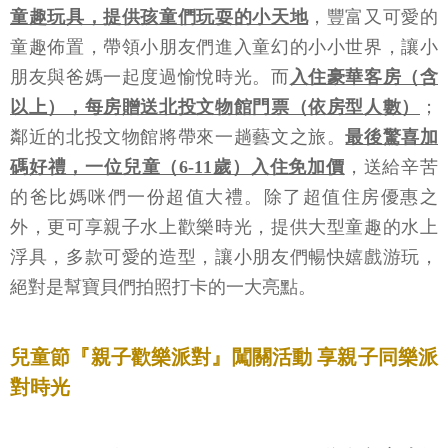
童趣玩具，提供孩童們玩耍的小天地
，豐富又可愛的
童趣佈置，帶領小朋友們進入童幻的小小世界，讓小
朋友與爸媽一起度過愉悅時光。而
入住豪華客房（含
以上），每房贈送北投文物館門票（依房型人數）
；
鄰近的北投文物館將帶來一趟藝文之旅。
最後驚喜加
碼好禮，一位兒童（6-11歲）入住免加價
，送給辛苦
的爸比媽咪們一份超值大禮。除了超值住房優惠之
外，更可享親子水上歡樂時光，提供大型童趣的水上
浮具，多款可愛的造型，讓小朋友們暢快嬉戲游玩，
絕對是幫寶貝們拍照打卡的一大亮點。
兒童節『親子歡樂派對』闖關活動 享親子同樂派
對時光