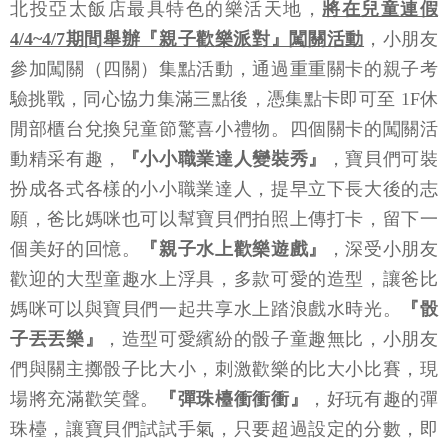
北投亞太飯店最具特色的樂活天地，
將在兒童連假
4/4~4/7期間舉辦『親子歡樂派對』闖關活動
，小朋友
參加闖關（四關）集點活動，通過重重關卡的親子考
驗挑戰，同心協力集滿三點後，憑集點卡即可至 1F休
閒部櫃台兌換兒童節驚喜小禮物。四個關卡的闖關活
動精采有趣，
『小小職業達人變裝秀』
，寶貝們可裝
扮成各式各樣的小小職業達人，提早立下長大後的志
願，爸比媽咪也可以幫寶貝們拍照上傳打卡，留下一
個美好的回憶。
『親子水上歡樂遊戲』
，深受小朋友
歡迎的大型童趣水上浮具，多款可愛的造型，讓爸比
媽咪可以與寶貝們一起共享水上踏浪戲水時光。
『骰
子丟丟樂』
，造型可愛繽紛的骰子童趣無比，小朋友
們與關主擲骰子比大小，刺激歡樂的比大小比賽，現
場將充滿歡笑聲。
『彈珠檯衝衝衝』
，好玩有趣的彈
珠檯，讓寶貝們試試手氣，只要超過設定的分數，即