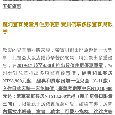
五折優惠
。
魔幻驚喜兒童月住房優惠 寶貝們享多樣驚喜與歡
樂
歡樂的兒童節即將來臨，帶寶貝們出門旅遊是一大樂
事，北投亞太飯店體諒辛苦的爸媽，特別祭出多重優
惠，在
2019/4/1起至4/30止推出超值住房優惠專案
，特
別針對兒童推出多項驚喜優惠價，
經典和風客房
NT$8,900元起，經典和風客房加一位兒童（6-11歲）
入住日式床墊一床免加價；豪華客房兩中床NT$10,900
元起；豪華家庭客房NT$18,200元起（親子房每日限量
三間）
，限量親子房佈置溫馨可愛，繽紛有趣，房間
內擺放小帳蓬、童書、積木、可愛小抱枕、跳跳虎等