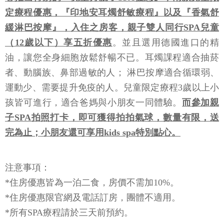
定療程優惠，『印地安耳燭舒敏療程』以及『香氣舒
緩淋巴按摩』，入住之房客，親子雙人同行SPA兒童
（12歲以下）享五折優惠
。並且選用德國進口的精
油，讓您全身細胞放鬆舒暢不已。耳燭課程適合抽菸
者、動腦族、鼻部過敏的人； 淋巴按摩適合循環弱、
運動少、需要提升免疫的人。兒童限定療程3歲以上小
孩皆可進行，適合爸媽與小朋友一同體驗。
而參加親
子SPA拍照打卡，即可獲得拍拍氣球，數量有限，送
完為止；小朋友還可享用kids spa特別點心。
注意事項：
*住房優惠皆為一泊二食，房價不需加10%。
*住房優惠限官網及電話訂房，團體不適用。
*所有SPA療程請於三天前預約。