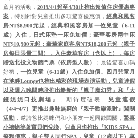
童月的活動，
2019/4/1起至4/30止推出超值住房優惠專
案
，特別針對兒童推出多項驚喜優惠價，
經典和風客
房NT$8,900元起，經典和風客房加一位兒童（6-11
歲）入住，日式床墊一床免加價；豪華客房兩中床
NT$10,900元起；豪華家庭客房NT$18,200元起（親子
房每日限量三間），入住豪華客房（含以上），每房
贈送北投文物館門票（依房型人數）
；最後驚喜加碼
好禮，
一位兒童（6-11歲）入住免加價。四月兒童月
在池畔Lounge也推出精彩的現場表演活動，兒童連假
以及週六晚間時段推出嶄新的『親子魔幻秀』和『大
錢妮妮口技劇場』
，期待度破表。
兒童連假
（4/4~4/7）更推出趣味無窮的『親子歡樂派對』闖關
活動
，邀請爸比媽咪們和小朋友一起同歡闖關，
驚喜
小禮物等著寶貝們兌換
。
兒童月也推出『KIDS SPA』
療程優惠，親子雙人同行SPA，兒童（12歲以下）享