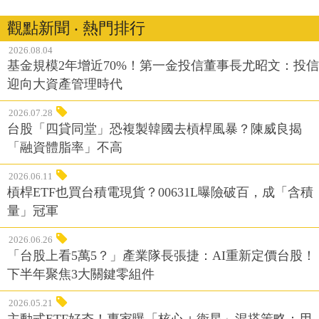
觀點新聞 ‧ 熱門排行
2026.08.04
基金規模2年增近70%！第一金投信董事長尤昭文：投信
迎向大資產管理時代
2026.07.28
台股「四貸同堂」恐複製韓國去槓桿風暴？陳威良揭
「融資體脂率」不高
2026.06.11
槓桿ETF也買台積電現貨？00631L曝險破百，成「含積
量」冠軍
2026.06.26
「台股上看5萬5？」產業隊長張捷：AI重新定價台股！
下半年聚焦3大關鍵零組件
2026.05.21
主動式ETF好夯！專家曝「核心＋衛星」混搭策略：用