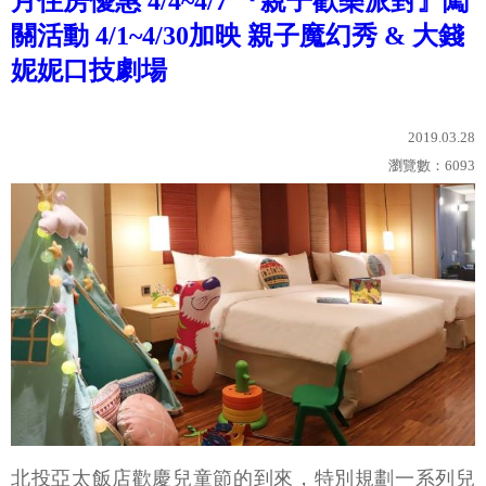
月住房優惠 4/4~4/7 『親子歡樂派對』闖
關活動 4/1~4/30加映 親子魔幻秀 & 大錢
妮妮口技劇場
2019.03.28
瀏覽數：
6093
北投亞太飯店歡慶兒童節的到來，特別規劃一系列兒