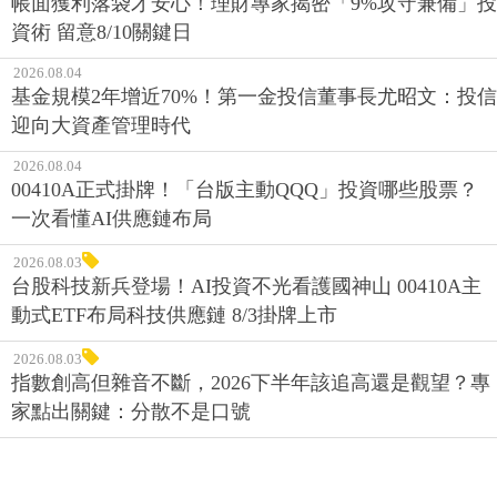
帳面獲利落袋才安心！理財專家揭密「9%攻守兼備」投
資術 留意8/10關鍵日
2026.08.04
基金規模2年增近70%！第一金投信董事長尤昭文：投信
迎向大資產管理時代
2026.08.04
00410A正式掛牌！「台版主動QQQ」投資哪些股票？
一次看懂AI供應鏈布局
2026.08.03
台股科技新兵登場！AI投資不光看護國神山 00410A主
動式ETF布局科技供應鏈 8/3掛牌上市
2026.08.03
指數創高但雜音不斷，2026下半年該追高還是觀望？專
家點出關鍵：分散不是口號