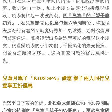
技上百種聲音堆疊出不同的情緒，搭配說故事的情
節，張力魅力十足，加上小朋友最喜愛的折氣球橋
段，現場將掀起一波波高潮。
四月兒童月的『親子魔
幻秀』，在兒童連假4/5以及每週六晚間時段
，將現場
表演奇幻有趣的互動魔術秀加上氣球秀，絕對讓寶貝
們驚喜連連，魔術師變出多款造型可愛的氣球送小朋
友，很逗樂現場的小朋友們，千變萬化的燈光變換，
開啟奇幻魔術秀序曲，適合闔家同歡的寶貝魔術之
夜。
兒童月親子『KIDS SPA』優惠 親子兩人同行兒
童享五折優惠
慰勞平日辛苦的爸媽，
北投亞太飯店在4/1~4/30期間貼
心推出特別的『兒童月親子SPA優惠』，兩款兒童限