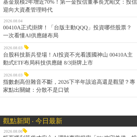
基金規模2年增近70%！第一金投信董事長尤昭文：投信
迎向大資產管理時代
2026.08.04
00410A正式掛牌！「台版主動QQQ」投資哪些股票？
一次看懂AI供應鏈布局
2026.08.03
台股科技新兵登場！AI投資不光看護國神山 00410A主
動式ETF布局科技供應鏈 8/3掛牌上市
2026.08.03
指數創高但雜音不斷，2026下半年該追高還是觀望？專
家點出關鍵：分散不是口號
觀點新聞 ‧ 今日最新
2026.08.06