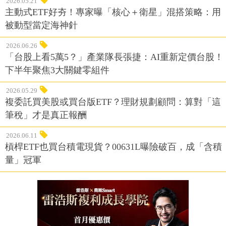
2026.05.21
主動式ETF好夯！專家曝「核心＋衛星」混搭策略：用
被動型當定海神針
2026.06.26
「台股上看5萬5？」產業隊長張捷：AI重新定價台股！
下半年聚焦3大關鍵零組件
2026.05.29
複委託買美股或買台版ETF？理財規劃顧問：算對「這
筆稅」才是真正報酬
2026.06.11
槓桿ETF也買台積電現貨？00631L曝險破百，成「含積
量」冠軍