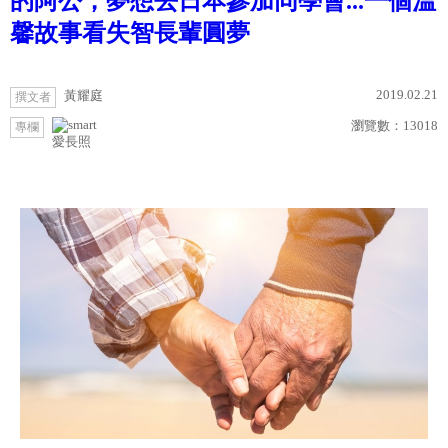
的阿公，夢想去日本參加同學會...一個溫
馨故事看失智長輩圓夢
2019.02.21
黃耀庭
撰文者
瀏覽數：
13018
專欄
愛長照