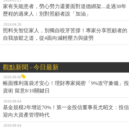
2024.05.25
家有失能患者，勞心勞力還要面對道德綁架...走過30年
歷程的過來人：別對照顧者說「加油」
2024.04.26
照料失智症家人，別獨自咬牙苦撐！專家分享照顧者的
自我放鬆之道，從4面向減輕壓力與疲勞
觀點新聞 ‧ 今日最新
2026.08.06
帳面獲利落袋才安心！理財專家揭密「9%攻守兼備」投
資術 留意8/10關鍵日
2026.08.04
基金規模2年增近70%！第一金投信董事長尤昭文：投信
迎向大資產管理時代
2026.08.04