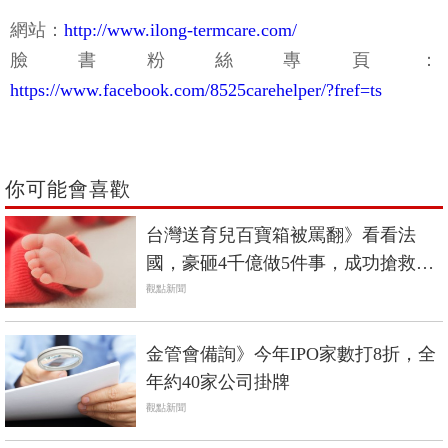
網站：
http://www.ilong-termcare.com/
臉書粉絲專頁：
https://www.facebook.com/8525carehelper/?fref=ts
你可能會喜歡
台灣送育兒百寶箱被罵翻》看看法
國，豪砸4千億做5件事，成功搶救出
生率
觀點新聞
金管會備詢》今年IPO家數打8折，全
年約40家公司掛牌
觀點新聞