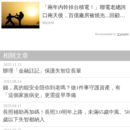
「兩年內幹掉台積電！」聯電老總誇
口兩天後，百億廠房被燒光...回顧晶
圓雙雄的恩仇史
觀點新聞
Recommended by
相關文章
2025.11.13
辦理「金融註記」保護失智症長輩
2025.08.14
錢，真的能安全陪你到老嗎？做1件事守護資產，有
「這個家族病史」更需提早準備
2025.04.11
長照補助再加碼！長照3.0明年上路，未滿65歲中風、50
歲以下失智都納入