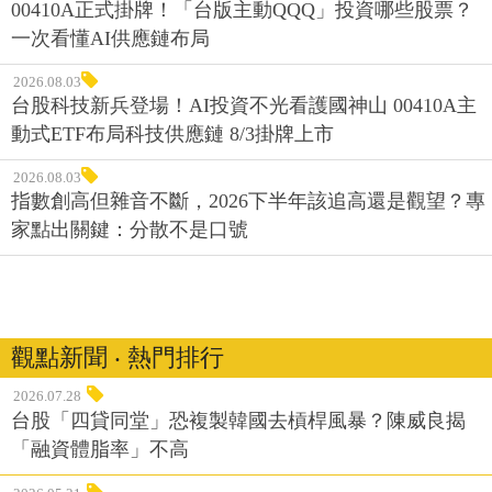
00410A正式掛牌！「台版主動QQQ」投資哪些股票？
一次看懂AI供應鏈布局
2026.08.03
台股科技新兵登場！AI投資不光看護國神山 00410A主
動式ETF布局科技供應鏈 8/3掛牌上市
2026.08.03
指數創高但雜音不斷，2026下半年該追高還是觀望？專
家點出關鍵：分散不是口號
觀點新聞 ‧ 熱門排行
2026.07.28
台股「四貸同堂」恐複製韓國去槓桿風暴？陳威良揭
「融資體脂率」不高