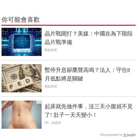
你可能會喜歡
晶片戰開打？美媒：中國在為下階段
晶片戰準備
觀點新聞
暫停升息卻鷹聲高鳴？法人：守住8
月低點將是關鍵
觀點新聞
PR
起床就先做件事，沒三天小腹就不見
了! 肚子一天天變小！
PR・新素簡
Recommended by