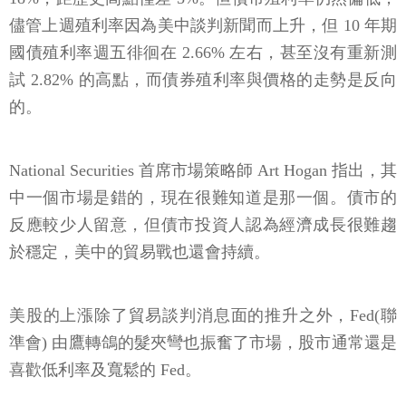
儘管上週殖利率因為美中談判新聞而上升，但 10 年期
國債殖利率週五徘徊在 2.66% 左右，甚至沒有重新測
試 2.82% 的高點，而債券殖利率與價格的走勢是反向
的。
National Securities 首席市場策略師 Art Hogan 指出，其
中一個市場是錯的，現在很難知道是那一個。債市的
反應較少人留意，但債市投資人認為經濟成長很難趨
於穩定，美中的貿易戰也還會持續。
美股的上漲除了貿易談判消息面的推升之外，Fed(聯
準會) 由鷹轉鴿的髮夾彎也振奮了市場，股市通常還是
喜歡低利率及寬鬆的 Fed。