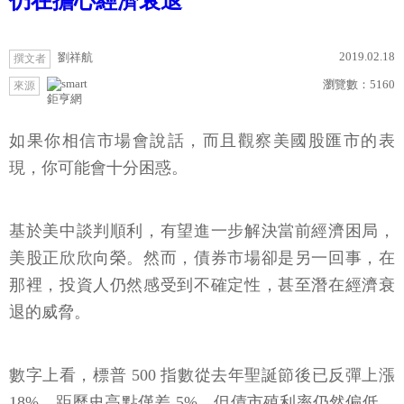
仍在擔心經濟衰退
2019.02.18
劉祥航
撰文者
瀏覽數：
5160
來源
鉅亨網
如果你相信市場會說話，而且觀察美國股匯市的表
現，你可能會十分困惑。
基於美中談判順利，有望進一步解決當前經濟困局，
美股正欣欣向榮。然而，債券市場卻是另一回事，在
那裡，投資人仍然感受到不確定性，甚至潛在經濟衰
退的威脅。
數字上看，標普 500 指數從去年聖誕節後已反彈上漲
18%，距歷史高點僅差 5%。但債市殖利率仍然偏低，