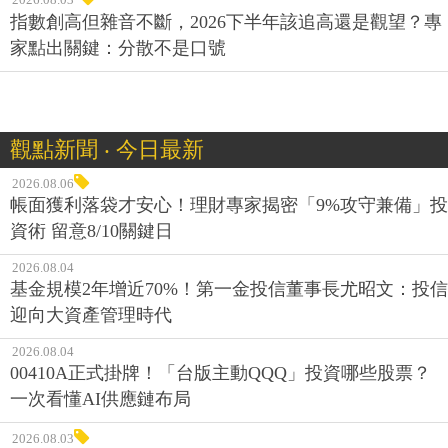
指數創高但雜音不斷，2026下半年該追高還是觀望？專
家點出關鍵：分散不是口號
觀點新聞 ‧ 今日最新
2026.08.06
帳面獲利落袋才安心！理財專家揭密「9%攻守兼備」投
資術 留意8/10關鍵日
2026.08.04
基金規模2年增近70%！第一金投信董事長尤昭文：投信
迎向大資產管理時代
2026.08.04
00410A正式掛牌！「台版主動QQQ」投資哪些股票？
一次看懂AI供應鏈布局
2026.08.03