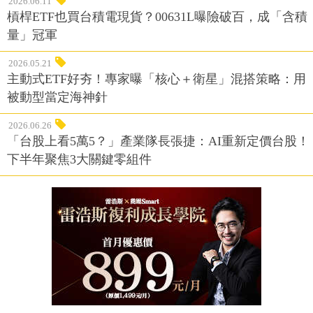
2026.06.11
槓桿ETF也買台積電現貨？00631L曝險破百，成「含積
量」冠軍
2026.05.21
主動式ETF好夯！專家曝「核心＋衛星」混搭策略：用
被動型當定海神針
2026.06.26
「台股上看5萬5？」產業隊長張捷：AI重新定價台股！
下半年聚焦3大關鍵零組件