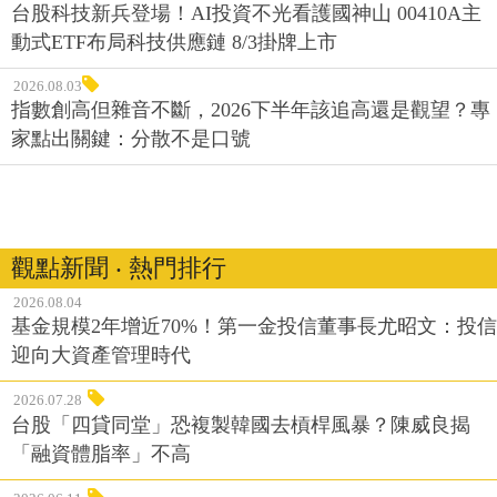
台股科技新兵登場！AI投資不光看護國神山 00410A主
動式ETF布局科技供應鏈 8/3掛牌上市
2026.08.03
指數創高但雜音不斷，2026下半年該追高還是觀望？專
家點出關鍵：分散不是口號
觀點新聞 ‧ 熱門排行
2026.08.04
基金規模2年增近70%！第一金投信董事長尤昭文：投信
迎向大資產管理時代
2026.07.28
台股「四貸同堂」恐複製韓國去槓桿風暴？陳威良揭
「融資體脂率」不高