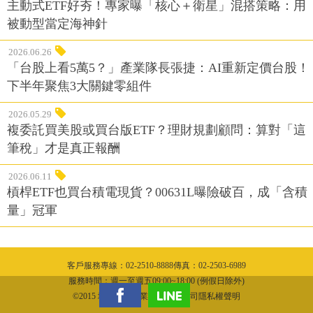
主動式ETF好夯！專家曝「核心＋衛星」混搭策略：用
被動型當定海神針
2026.06.26
「台股上看5萬5？」產業隊長張捷：AI重新定價台股！
下半年聚焦3大關鍵零組件
2026.05.29
複委託買美股或買台版ETF？理財規劃顧問：算對「這
筆稅」才是真正報酬
2026.06.11
槓桿ETF也買台積電現貨？00631L曝險破百，成「含積
量」冠軍
客戶服務專線：02-2510-8888傳真：02-2503-6989
服務時間：週一至週五09:00~18:00 (例假日除外)
©2015 城邦文化事業股份有限公司隱私權聲明