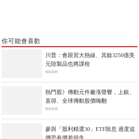
你可能會喜歡
川普：會跟習大熱線、其餘3250億美
元陸製品也將課稅
觀點新聞
熱門股》傳動元件廠漲聲響，上銀、
直得、全球傳動股價嗨翻
觀點新聞
參與「股利精選30」ETF除息 過度追
價恐有價差損失