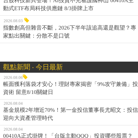
台股科技新兵登場！AI投資不光看護國神山 00410A主
動式ETF布局科技供應鏈 8/3掛牌上市
2026.08.03
指數創高但雜音不斷，2026下半年該追高還是觀望？專
家點出關鍵：分散不是口號
觀點新聞 ‧ 今日最新
2026.08.06
帳面獲利落袋才安心！理財專家揭密「9%攻守兼備」投
資術 留意8/10關鍵日
2026.08.04
基金規模2年增近70%！第一金投信董事長尤昭文：投信
迎向大資產管理時代
2026.08.04
00410A正式掛牌！「台版主動QQQ」投資哪些股票？