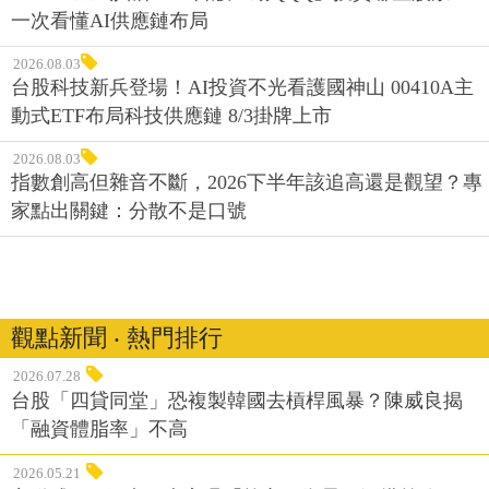
一次看懂AI供應鏈布局
2026.08.03
台股科技新兵登場！AI投資不光看護國神山 00410A主
動式ETF布局科技供應鏈 8/3掛牌上市
2026.08.03
指數創高但雜音不斷，2026下半年該追高還是觀望？專
家點出關鍵：分散不是口號
觀點新聞 ‧ 熱門排行
2026.07.28
台股「四貸同堂」恐複製韓國去槓桿風暴？陳威良揭
「融資體脂率」不高
2026.05.21