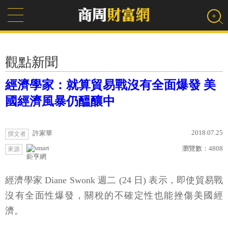
觀點新聞
經濟學家：就算貿易戰沒有全面爆發 美
國經濟風暴仍醞釀中
2018.07.25
許家華
撰文者
瀏覽數：
4808
來源
鉅亨網
經濟學家 Diane Swonk 週二 (24 日) 表示，即使貿易戰
沒有全面性爆發，關稅的不確定性也能挫傷美國經
濟。