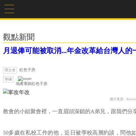
觀點新聞
月退俸可能被取消...年金改革給台灣人
紅色子房
撰文者
專欄
地產軍師紅色子房
圖片來源：KeroroTW
教會的小組聚會裡，一直眉頭深鎖的A弟兄，跟我們分
50多歲在私校工作的他，近日被學校高層約談，問他
職？才發現是因為他的退伍軍人身分，依照即將通過的軍