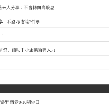
過來人分享：不會轉向高股息
享：我會考慮這2件事
」！
薪資、補助中小企業新聘人力
術 留意8/10關鍵日