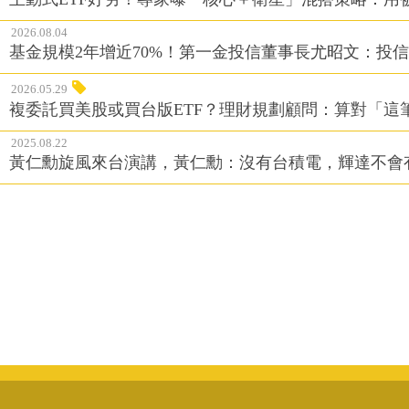
2026.08.04
基金規模2年增近70%！第一金投信董事長尤昭文：投
2026.05.29
複委託買美股或買台版ETF？理財規劃顧問：算對「這
2025.08.22
黃仁勳旋風來台演講，黃仁勳：沒有台積電，輝達不會