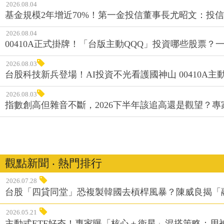
基金規模2年增近70%！第一金投信董事長尤昭文：投
2026.08.04
00410A正式掛牌！「台版主動QQQ」投資哪些股票？
2026.08.03
台股科技新兵登場！AI投資不光看護國神山 00410A主動
2026.08.03
指數創高但雜音不斷，2026下半年該追高還是觀望？
觀點新聞 ‧ 熱門排行
2026.07.28
台股「四貸同堂」恐複製韓國去槓桿風暴？陳威良揭「
2026.05.21
主動式ETF好夯！專家曝「核心＋衛星」混搭策略：用