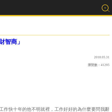
理財智商」
2018.05.31
瀏覽數：
41295
校工作快十年的他不明就裡，工作好好的為什麼要問我辭
工作，原本月退俸就會被取消。校方已陸續接到有相同背景