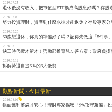
退休後沒有收入，把市值型ETF換成高股息好嗎？存股
2026.07.09
努力投資理財，資產到什麼水準才能退休？存股專家分
2026.05.25
60歲想退休，你真的準備好了嗎？記得先做這「5件事
2026.05.19
缺工時代攬才留才！勞動部推育兒友善方案：政府負擔
2026.05.12
拆解勞退自提6％的3大優勢
觀點新聞 ‧ 今日最新
2026.08.06
帳面獲利落袋才安心！理財專家揭密「9%攻守兼備」投資
2026.08.04