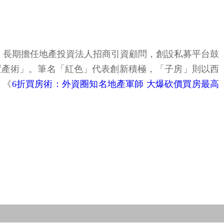
。長期擔任地產投資法人招商引資顧問，創設私募平台鼓
置產術」。筆名「紅色」代表創新積極，「子房」則以西
》《
6折買房術：外資圈知名地產軍師 大爆砍價買房最高