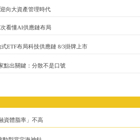
信迎向大資產管理時代
一次看懂AI供應鏈布局
式ETF布局科技供應鏈 8/3掛牌上市
專家點出關鍵：分散不是口號
融資體脂率」不高
被動型當定海神針