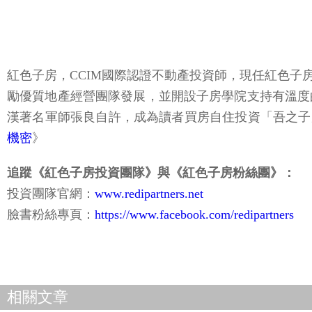
紅色子房，CCIM國際認證不動產投資師，現任紅色
勵優質地產經營團隊發展，並開設子房學院支持有溫度
漢著名軍師張良自許，成為讀者買房自住投資「吾之子
機密
》
追蹤《紅色子房投資團隊》與《紅色子房粉絲團》：
投資團隊官網：
www.redipartners.net
臉書粉絲專頁：
https://www.facebook.com/redipartners
相關文章
2026.07.21