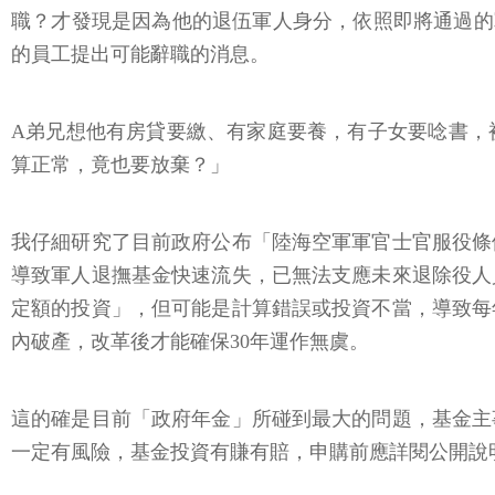
的員工提出可能辭職的消息。
A弟兄想他有房貸要繳、有家庭要養，有子女要唸書，
算正常，竟也要放棄？」
我仔細研究了目前政府公布「陸海空軍軍官士官服役條
導致軍人退撫基金快速流失，已無法支應未來退除役人
定額的投資」，但可能是計算錯誤或投資不當，導致每
內破產，改革後才能確保30年運作無虞。
這的確是目前「政府年金」所碰到最大的問題，基金主
一定有風險，基金投資有賺有賠，申購前應詳閱公開說