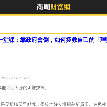
的一堂課：靠政府會倒，如何拯救自己的「
@flickr, CC BY-SA 2.0
享他最近面臨的困難抉擇。
如果要離職要早點說，學校才好安排招募新員工。在私
人退撫新制，他若在學校從事月薪超過38,990元的