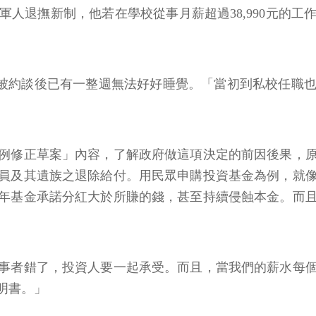
被約談後已有一整週無法好好睡覺。「當初到私校任職也
例修正草案」內容，了解政府做這項決定的前因後果，
員及其遺族之退除給付。用民眾申購投資基金為例，就
年基金承諾分紅大於所賺的錢，甚至持續侵蝕本金。而
事者錯了，投資人要一起承受。而且，當我們的薪水每
明書。」