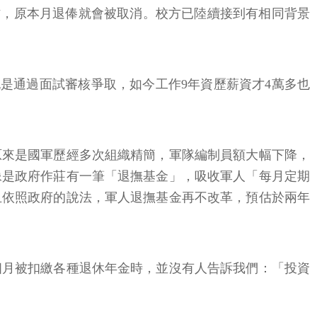
是通過面試審核爭取，如今工作9年資歷薪資才4萬多也
原來是國軍歷經多次組織精簡，軍隊編制員額大幅下降，
像是政府作莊有一筆「退撫基金」，吸收軍人「每月定期
且依照政府的說法，軍人退撫基金再不改革，預估於兩年
個月被扣繳各種退休年金時，並沒有人告訴我們：「投資