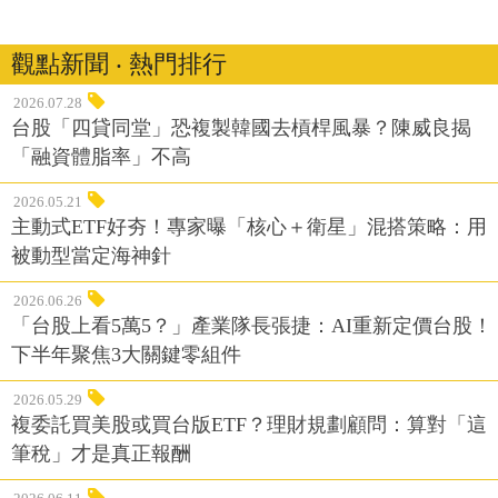
觀點新聞 ‧ 熱門排行
2026.07.28
台股「四貸同堂」恐複製韓國去槓桿風暴？陳威良揭
「融資體脂率」不高
2026.05.21
主動式ETF好夯！專家曝「核心＋衛星」混搭策略：用
被動型當定海神針
2026.06.26
「台股上看5萬5？」產業隊長張捷：AI重新定價台股！
下半年聚焦3大關鍵零組件
2026.05.29
複委託買美股或買台版ETF？理財規劃顧問：算對「這
筆稅」才是真正報酬