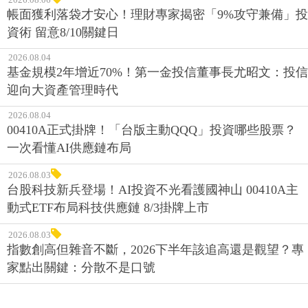
帳面獲利落袋才安心！理財專家揭密「9%攻守兼備」投
資術 留意8/10關鍵日
2026.08.04
基金規模2年增近70%！第一金投信董事長尤昭文：投信
迎向大資產管理時代
2026.08.04
00410A正式掛牌！「台版主動QQQ」投資哪些股票？
一次看懂AI供應鏈布局
2026.08.03
台股科技新兵登場！AI投資不光看護國神山 00410A主
動式ETF布局科技供應鏈 8/3掛牌上市
2026.08.03
指數創高但雜音不斷，2026下半年該追高還是觀望？專
家點出關鍵：分散不是口號