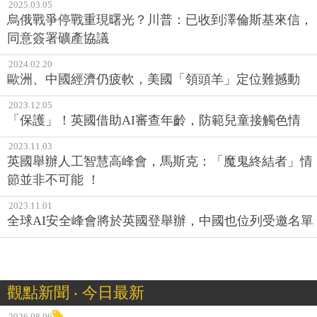
2025.03.05
烏俄戰爭停戰重現曙光？川普：已收到澤倫斯基來信，
同意簽署礦產協議
2024.02.20
歐洲、中國經濟仍疲軟，美國「領頭羊」定位難撼動
2023.12.05
「保護」！英國借助AI審查年齡，防範兒童接觸色情
2023.11.03
英國舉辦人工智慧高峰會，馬斯克：「魔鬼終結者」情
節並非不可能 ！
2023.11.01
全球AI安全峰會將於英國登舉辦，中國也位列受邀名單
觀點新聞 ‧ 今日最新
2026.08.06