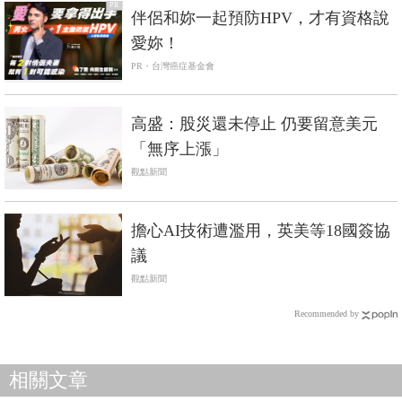
PR
伴侶和妳一起預防HPV，才有資格說
愛妳！
PR・台灣癌症基金會
高盛：股災還未停止 仍要留意美元
「無序上漲」
觀點新聞
擔心AI技術遭濫用，英美等18國簽協
議
觀點新聞
Recommended by
相關文章