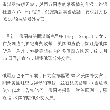
毒諜案持續延燒，與西方國家的緊張情勢升溫，路透
社週六 (31 日) 報導，俄羅斯對英國放話，要求對方裁
減 50 餘名駐俄外交官。
3 月初，俄國前雙面諜斯克里帕 (Sergei Skripal) 父女，
在英國遭到神經毒劑攻擊；英國調查後，懷疑是俄國
所為；為此，包括美國在內的多個西方國家，於 3 月
26 日同步宣布，驅逐俄羅斯外交官。
俄羅斯也不甘示弱，日前宣布驅逐 60 名美國外交官，
關閉美國駐聖彼得堡領事館，並召見德國等 23 國駐俄
使節代表，告知他們，俄國將採取「對等原則」，驅
逐這 23 國的駐俄外交人員。