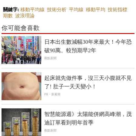
關鍵字:
移動平均線
技術分析
平均線
移動平均
技術指標
期數
波浪理論
你可能會喜歡
日本出生數減幅30年來最大！今年恐
破90萬、較預期早2年
觀點新聞
PR
起床就先做件事，沒三天小腹就不見
了! 肚子一天天變小！
PR・新素簡
智慧能源週》太陽能併網高峰潮，茂
迪訂單看到明年首季
觀點新聞