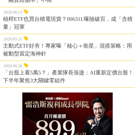
2026.06.11
槓桿ETF也買台積電現貨？00631L曝險破百，成「含積
量」冠軍
2026.05.21
主動式ETF好夯！專家曝「核心＋衛星」混搭策略：用
被動型當定海神針
2026.06.26
「台股上看5萬5？」產業隊長張捷：AI重新定價台股！
下半年聚焦3大關鍵零組件