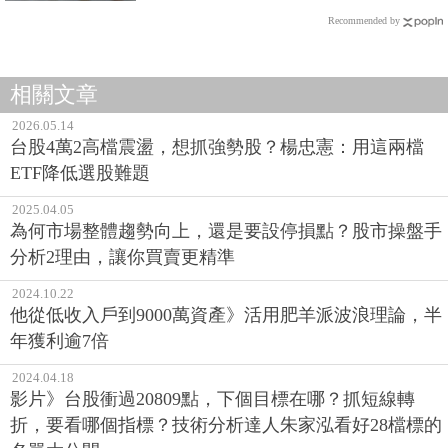
Recommended by
相關文章
2026.05.14
台股4萬2高檔震盪，想抓強勢股？楊忠憲：用這兩檔
ETF降低選股難題
2025.04.05
為何市場整體趨勢向上，還是要設停損點？股市操盤手
分析2理由，讓你買賣更精準
2024.10.22
他從低收入戶到9000萬資產》活用肥羊派波浪理論，半
年獲利逾7倍
2024.04.18
影片》台股衝過20809點，下個目標在哪？抓短線轉
折，要看哪個指標？技術分析達人朱家泓看好28檔標的