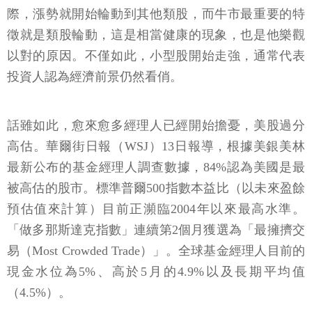
際，漲勢就開始輪動到其他類股，而牛市最重要的特
徵就是類股輪動，這是相當健康的現象，也是他樂觀
以對的原因。不僅如此，小型股開始走強，通常代表
投資人認為經濟前景仍然看俏。
話雖如此，愈來愈多經理人已經開始擔憂，美股過分
高估。華爾街日報（WSJ）13日報導，根據美銀美林
最新公布的基金經理人調查數據，84%認為美國是最
被高估的股市。標準普爾500指數本益比（以未來盈餘
預估值來計算）目前正瀕臨2004年以來最高水準。
「做多那斯達克指數」連續第2個月獲選為「最擁擠交
易（Most Crowded Trade）」。全球基金經理人目前的
現金水位為5%、高於5月的4.9%以及長期平均值
（4.5%）。