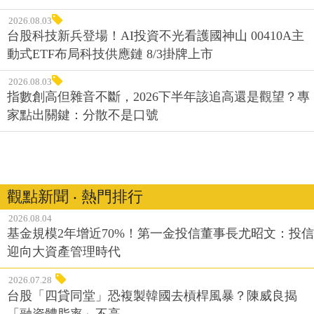
2026.08.03
台股科技新兵登場！AI投資不光看護國神山 00410A主
動式ETF布局科技供應鏈 8/3掛牌上市
2026.08.03
指數創高但雜音不斷，2026下半年該追高還是觀望？專
家點出關鍵：分散不是口號
觀點新聞 ‧ 熱門排行
2026.08.04
基金規模2年增近70%！第一金投信董事長尤昭文：投信
迎向大資產管理時代
2026.07.28
台股「四貸同堂」恐複製韓國去槓桿風暴？陳威良揭
「融資體脂率」不高