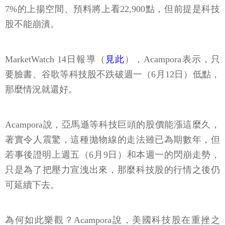
7%的上揚空間、預料將上看22,900點，但前提是科技
股不能崩潰。
MarketWatch 14日報導（
見此
），Acampora表示，只
要臉書、谷歌等科技股不跌破週一（6月12日）低點，
那麼情況就還好。
Acampora說，亞馬遜等科技巨頭的股價能漲這麼久，
著實令人震驚，這種拋物線的走法雖已為期數年，但
若事後證明上週五（6月9日）和本週一的閃崩走勢，
只是為了把壓力宣洩出來，那麼科技股的行情之後仍
可延續下去。
為何如此樂觀？Acampora說，美國科技股在重挫之