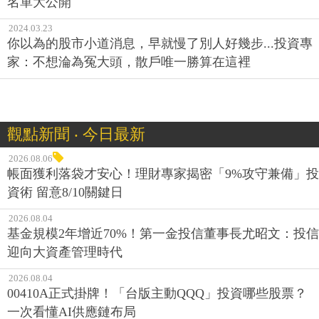
名單大公開
2024.03.23
你以為的股市小道消息，早就慢了別人好幾步...投資專
家：不想淪為冤大頭，散戶唯一勝算在這裡
觀點新聞 ‧ 今日最新
2026.08.06
帳面獲利落袋才安心！理財專家揭密「9%攻守兼備」投
資術 留意8/10關鍵日
2026.08.04
基金規模2年增近70%！第一金投信董事長尤昭文：投信
迎向大資產管理時代
2026.08.04
00410A正式掛牌！「台版主動QQQ」投資哪些股票？
一次看懂AI供應鏈布局