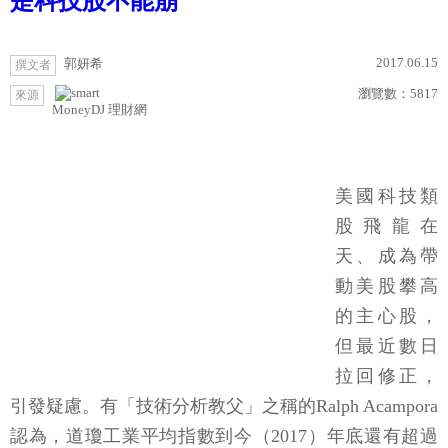
是科技股不能崩
2017.06.15
郭妍希
撰文者
瀏覽數：
5817
來源
MoneyDJ 理財網
美國科技類
股飛龍在
天、成為帶
動美股攀高
的主心股，
但最近數日
拉回修正，
引發疑慮。有「技術分析教父」之稱的Ralph Acampora
認為，道瓊工業平均指數到今（2017）年底還有超過