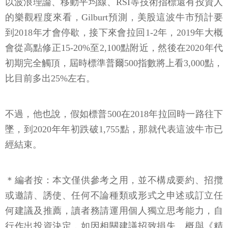
以波浪理論、移動平均線、RSI等技術指標還有投資人
的樂觀程度來看，Gilburt預測，美股這波牛市預計要
到2018年才會停歇，接下來會拉回1-2年，2019年大概
會從高點修正15-20%至2,100點附近，然後在2020年代
初期完全觸頂，屆時標準普爾500指數將上看3,000點，
比目前多出25%左右。
不過，他也說，假如標普500在2018年拉回時一路往下
墜，到2020年年初跌破1,755點，那就代表這波牛市已
經結束。
＊編者按：本文僅供參考之用，並不構成要約、招攬
或邀請、誘使、任何不論種類或形式之申述或訂立任
何建議及推薦，讀者務請運用個人獨立思考能力，自
行作出投資決定，如因相關建議招致損失，概與《精