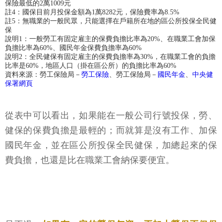
保險最低的2萬1009元
註4：國保目前月投保金額為1萬8282元，保險費率為8.5%
註5：無職業的一般民眾，只能選擇在戶籍所在地的區公所投保全民健
保
說明1：一般勞工有固定雇主的保費負擔比率為20%、在職業工會加保
負擔比率為60%、國民年金保費負擔率為60%
說明2：全民健保有固定雇主的保費負擔率為30%，在職業工會的負擔
比率是60%，地區人口（掛在區公所）的負擔比率為60%
資料來源：勞工保險局－
勞工保險
、勞工保險局－
國民年金
、
中央健
保署網頁
從表中可以看出，如果能在一般公司行號投保，勞、
健保的保費負擔是最輕的；而就算是沒有工作、加保
國民年金，並在區公所投保全民健保，加總起來的保
費負擔，也還是比在職業工會納保要便宜。