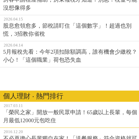
沒想像得多
2026.04.15
股息愈領愈多，節稅請盯住「這個數字」！超過也別
慌，3招教你省稅
2026.04.14
5月報稅先看：今年2項扣除額調高，誰有機會少繳稅？
小心！「這個職業」荷包恐失血
個人理財 ‧ 熱門排行
2017.03.11
「榮民之家」開放一般民眾申請！65歲以上長輩，每個
月最低12000元包吃住
2016.12.20
不必再擔心長輩獨自在家！「送餐服務」符合資格就可