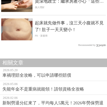
資深地政士：繼承房產小心「這些
事」！
個人理財
PR
起床就先做件事，沒三天小腹就不見
了! 肚子一天天變小！
PR・新素簡
Recommended by
相關文章
2026.05.20
車禍理賠全攻略，可以申請哪些賠償
2026.05.06
失能年金不是重病就能領！請領資格全攻略
2026.02.06
新制勞退分紅來了，平均每人5萬元！2026年勞保勞退