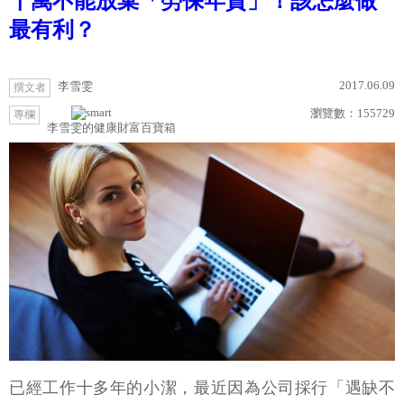
千萬不能放棄「勞保年資」！該怎麼做
最有利？
2017.06.09
李雪雯
撰文者
瀏覽數：
155729
專欄
李雪雯的健康財富百寶箱
已經工作十多年的小潔，最近因為公司採行「遇缺不