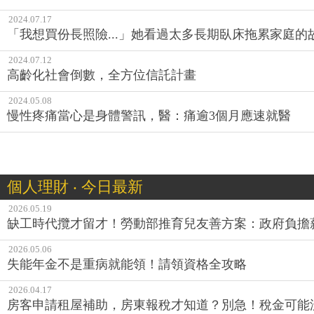
2024.07.17
「我想買份長照險...」她看過太多長期臥床拖累家庭的
2024.07.12
高齡化社會倒數，全方位信託計畫
2024.05.08
慢性疼痛當心是身體警訊，醫：痛逾3個月應速就醫
個人理財 ‧ 今日最新
2026.05.19
缺工時代攬才留才！勞動部推育兒友善方案：政府負擔
2026.05.06
失能年金不是重病就能領！請領資格全攻略
2026.04.17
房客申請租屋補助，房東報稅才知道？別急！稅金可能