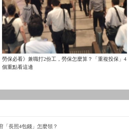
勞保必看》兼職打2份工，勞保怎麼算？「重複投保」4
個重點看這邊
政府「長照4包錢」怎麼領？