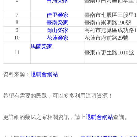
6
白河榮家
臺南市白河區仙草里仙
7
佳里榮家
臺南市七股區三股里1
8
臺南榮家
臺南市崇明路190號
9
岡山榮家
高雄市燕巢區成功路1
10
花蓮榮家
花蓮市府前路29號
馬蘭榮家
11
臺東市更生路1010號
資料來源：
退輔會網站
希望有需要的民眾，可以多多利用這項資源！
更詳細的榮民之家相關資訊，請上
退輔會網站
查詢。