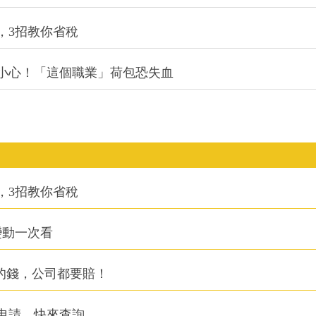
，3招教你省稅
？小心！「這個職業」荷包恐失血
，3招教你省稅
變動一次看
回的錢，公司都要賠！
申請，快來查詢