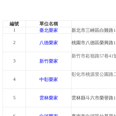
編號
單位名稱
1
臺北榮家
新北市三峽區白雞路1
2
八德榮家
桃園市八德區榮興路11
新竹市崧嶺路57巷41
3
新竹榮家
彰化市桃源里公園路二
4
中彰榮家
5
雲林榮家
雲林縣斗六市榮譽路1