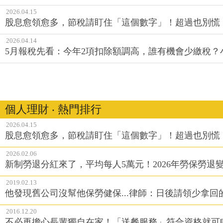
2026.04.15
股息愈領愈多，節稅請盯住「這個數字」！超過也別慌
2026.04.14
5月報稅先看：今年2項扣除額調高，誰有機會少繳稅
個人理財 ‧ 熱門排行
2026.04.15
股息愈領愈多，節稅請盯住「這個數字」！超過也別慌
2026.02.06
新制勞退分紅來了，平均每人5萬元！2026年勞保勞退
2019.02.13
他發現舊公司沒幫他保勞健保...律師：日後請領少拿
2016.12.20
不必再擔心長輩獨自在家！「送餐服務」符合資格就可