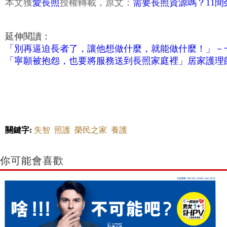
本文獲
愛長照
授權轉載，原文：
需要長照資源嗎？11
延伸閱讀：
「別再逼迫長者了，讓他想做什麼，就能做什麼！」－
「寧願被抱怨，也要將服務送到長照家庭裡」居家護理
關鍵字:
失智
照護
榮民之家
養護
你可能會喜歡