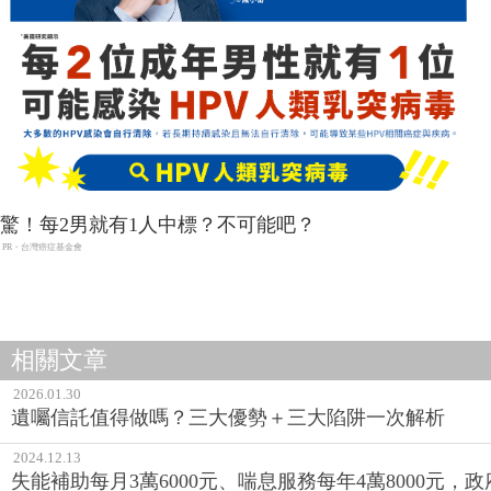
驚！每2男就有1人中標？不可能吧？
PR・台灣癌症基金會
相關文章
2026.01.30
遺囑信託值得做嗎？三大優勢＋三大陷阱一次解析
2024.12.13
失能補助每月3萬6000元、喘息服務每年4萬8000元，