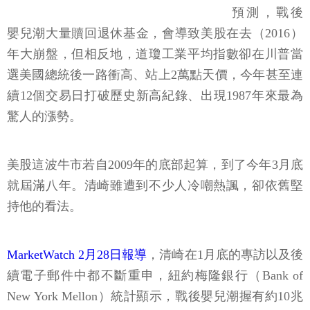
預測，戰後
嬰兒潮大量贖回退休基金，會導致美股在去（2016）
年大崩盤，但相反地，道瓊工業平均指數卻在川普當
選美國總統後一路衝高、站上2萬點天價，今年甚至連
續12個交易日打破歷史新高紀錄、出現1987年來最為
驚人的漲勢。
美股這波牛市若自2009年的底部起算，到了今年3月底
就屆滿八年。清崎雖遭到不少人冷嘲熱諷，卻依舊堅
持他的看法。
MarketWatch 2月28日報導
，清崎在1月底的專訪以及後
續電子郵件中都不斷重申，紐約梅隆銀行（Bank of
New York Mellon）統計顯示，戰後嬰兒潮握有約10兆