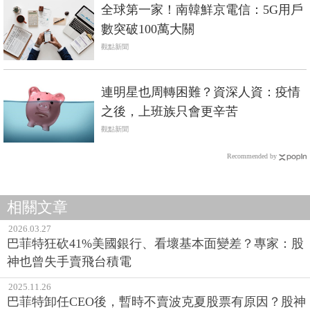
全球第一家！南韓鮮京電信：5G用戶
數突破100萬大關
觀點新聞
連明星也周轉困難？資深人資：疫情
之後，上班族只會更辛苦
觀點新聞
Recommended by
相關文章
2026.03.27
巴菲特狂砍41%美國銀行、看壞基本面變差？專家：股
神也曾失手賣飛台積電
2025.11.26
巴菲特卸任CEO後，暫時不賣波克夏股票有原因？股神