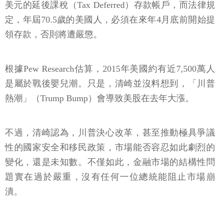
美元的延後課稅（Tax Deferred）存款帳戶，而法律規
定，年屆70.5歲的美國人，必須在來年4月底前開始提
領存款，否則將遭嚴懲。
根據Pew Research估算，2015年美國約有近7,500萬人
是屬於戰後嬰兒潮。只是，清崎並沒料想到，「川普
熱潮」（Trump Bump）會導致美股在去年大漲。
不過，清崎認為，川普決心改革，甚至推動極具爭議
性的國家安全和移民政策，市場能否容忍如此劇烈的
變化，還是未知數。不僅如此，金融市場的結構性問
題實在過於嚴重，沒有任何一位總統能阻止市場崩
潰。