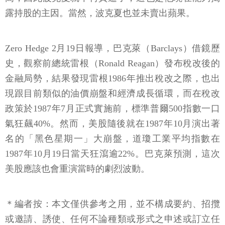
露持股的主因。當然，波克夏也並未賣出蘋果。
Zero Hedge 2月19日報導，巴克萊（Barclays）借鏡歷
史，觀察前總統雷根（Ronald Reagan）發布稅改後的
金融局勢，結果發現雷根1986年推出稅改之際，也出
現跟目前類似的油價崩盤和經濟成長循環，而在稅改
政策於1987年7月正式實施前，標準普爾500指數一口
氣狂飆40%。然而，美股隨後就在1987年10月演出著
名的「黑色星期一」大崩盤，道瓊工業平均指數在
1987年10月19日當天狂瀉逾22%。巴克萊預測，這次
美股應該也會重演當時的劇烈波動。
＊編者按：本文僅供參考之用，並不構成要約、招攬
或邀請、誘使、任何不論種類或形式之申述或訂立任