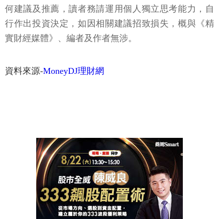
何建議及推薦，讀者務請運用個人獨立思考能力，自
行作出投資決定，如因相關建議招致損失，概與《精
實財經媒體》、編者及作者無涉。
資料來源-
MoneyDJ理財網