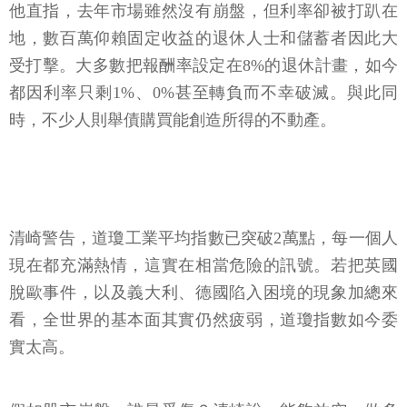
他直指，去年市場雖然沒有崩盤，但利率卻被打趴在
地，數百萬仰賴固定收益的退休人士和儲蓄者因此大
受打擊。大多數把報酬率設定在8%的退休計畫，如今
都因利率只剩1%、0%甚至轉負而不幸破滅。與此同
時，不少人則舉債購買能創造所得的不動產。
清崎警告，道瓊工業平均指數已突破2萬點，每一個人
現在都充滿熱情，這實在相當危險的訊號。若把英國
脫歐事件，以及義大利、德國陷入困境的現象加總來
看，全世界的基本面其實仍然疲弱，道瓊指數如今委
實太高。