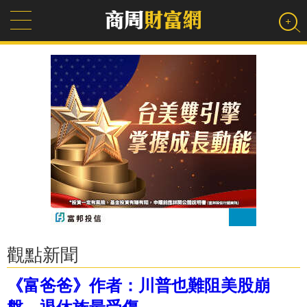
觀點新聞
《富爸爸》作者：川普也難阻美股崩