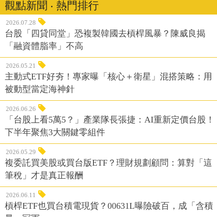
觀點新聞 ‧ 熱門排行
2026.07.28
台股「四貸同堂」恐複製韓國去槓桿風暴？陳威良揭
「融資體脂率」不高
2026.05.21
主動式ETF好夯！專家曝「核心＋衛星」混搭策略：用
被動型當定海神針
2026.06.26
「台股上看5萬5？」產業隊長張捷：AI重新定價台股！
下半年聚焦3大關鍵零組件
2026.05.29
複委託買美股或買台版ETF？理財規劃顧問：算對「這
筆稅」才是真正報酬
2026.06.11
槓桿ETF也買台積電現貨？00631L曝險破百，成「含積