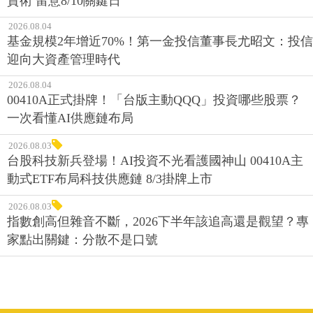
資術 留意8/10關鍵日
2026.08.04
基金規模2年增近70%！第一金投信董事長尤昭文：投信
迎向大資產管理時代
2026.08.04
00410A正式掛牌！「台版主動QQQ」投資哪些股票？
一次看懂AI供應鏈布局
2026.08.03
台股科技新兵登場！AI投資不光看護國神山 00410A主
動式ETF布局科技供應鏈 8/3掛牌上市
2026.08.03
指數創高但雜音不斷，2026下半年該追高還是觀望？專
家點出關鍵：分散不是口號