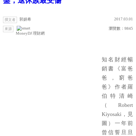
盤，退休族最受傷
2017.03.01
郭妍希
撰文者
瀏覽數：
9845
來源
MoneyDJ 理財網
知名財經暢
銷書《富爸
爸，窮爸
爸》作者羅
伯特清崎
（Robert
Kiyosaki，見
圖）一年前
曾信誓旦旦