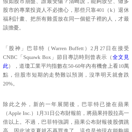
假如股市崩盤、誰最受傷？清崎說，能夠放空、做多
股市的專業投資人不必擔心，那些只靠401（k）退休
福利計畫、把所有雞蛋放在同一個籃子裡的人，才最
該擔憂。
「股神」巴菲特（Warren Buffett）2月27日在接受
CNBC「Squawk Box」節目專訪時則曾表示（
全文見
此
），道瓊工業平均指數在50-60年內有機會上看10萬
點，但股市短期的走勢難以預測，沒準明天就會跌
20%。
除此之外，新的一年展開後，巴菲特已搶在蘋果
（Apple Inc.）1月31日公布財報前，將蘋果持股拉高一
倍以上。不過，巴菲特強調，蘋果公布財報後股價跳
高，因此波克夏就不再買進了，這也是他現在能夠揭