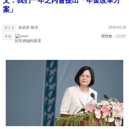
文：我們一年之內會提出「年金改革方
案」
2016.05.20
林易萱 整理
撰文者
瀏覽數：
22357
專欄
財富網編輯嚴選