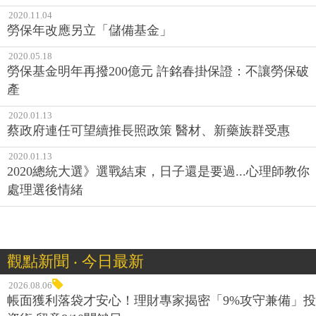
2020.11.04
勞保年改應另立「儲備基金」
2020.05.18
勞保基金明年再撥200億元 許銘春掛保證：不讓勞保破
產
2020.01.13
蔡政府連任可望續推長照政策 醫材、新藥族群受惠
2020.01.13
2020總統大選》選戰結束，日子還是要過...心理師教你
處理選後情緒
觀點新聞 ‧ 今日最新
2026.08.06
帳面獲利落袋才安心！理財專家揭密「9%攻守兼備」投