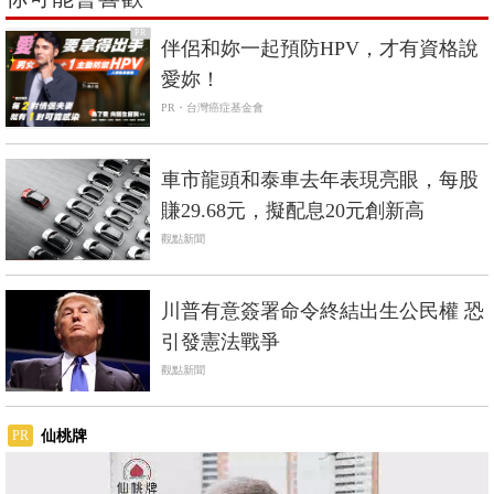
PR
伴侶和妳一起預防HPV，才有資格說
愛妳！
PR・台灣癌症基金會
車市龍頭和泰車去年表現亮眼，每股
賺29.68元，擬配息20元創新高
觀點新聞
川普有意簽署命令終結出生公民權 恐
引發憲法戰爭
觀點新聞
仙桃牌
PR