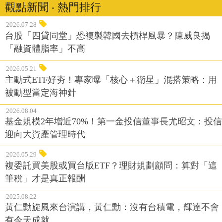
觀點新聞 ‧ 熱門排行
2026.07.28
台股「四貸同堂」恐複製韓國去槓桿風暴？陳威良揭
「融資體脂率」不高
2026.05.21
主動式ETF好夯！專家曝「核心＋衛星」混搭策略：用
被動型當定海神針
2026.08.04
基金規模2年增近70%！第一金投信董事長尤昭文：投信
迎向大資產管理時代
2026.05.29
複委託買美股或買台版ETF？理財規劃顧問：算對「這
筆稅」才是真正報酬
2025.08.22
黃仁勳旋風來台演講，黃仁勳：沒有台積電，輝達不會
有今天成就