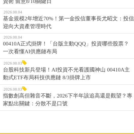
資術 留意8/10關鍵日
2026.08.04
基金規模2年增近70%！第一金投信董事長尤昭文：投信
迎向大資產管理時代
2026.08.04
00410A正式掛牌！「台版主動QQQ」投資哪些股票？
一次看懂AI供應鏈布局
2026.08.03
台股科技新兵登場！AI投資不光看護國神山 00410A主
動式ETF布局科技供應鏈 8/3掛牌上市
2026.08.03
指數創高但雜音不斷，2026下半年該追高還是觀望？專
家點出關鍵：分散不是口號