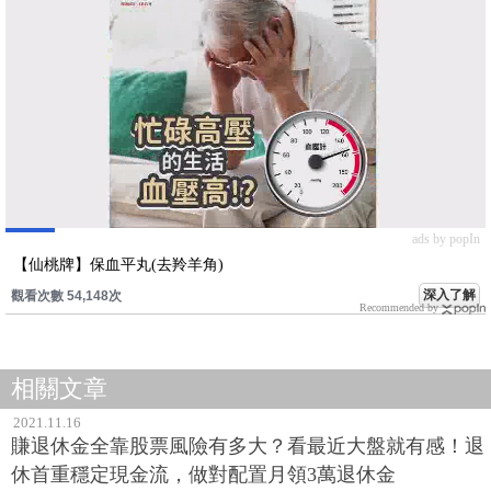
ads by popIn
【仙桃牌】保血平丸(去羚羊角)
深入了解
觀看次數 54,148次
Recommended by
相關文章
2021.11.16
賺退休金全靠股票風險有多大？看最近大盤就有感！退
休首重穩定現金流，做對配置月領3萬退休金