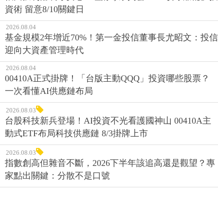
資術 留意8/10關鍵日
2026.08.04
基金規模2年增近70%！第一金投信董事長尤昭文：投信
迎向大資產管理時代
2026.08.04
00410A正式掛牌！「台版主動QQQ」投資哪些股票？
一次看懂AI供應鏈布局
2026.08.03
台股科技新兵登場！AI投資不光看護國神山 00410A主
動式ETF布局科技供應鏈 8/3掛牌上市
2026.08.03
指數創高但雜音不斷，2026下半年該追高還是觀望？專
家點出關鍵：分散不是口號