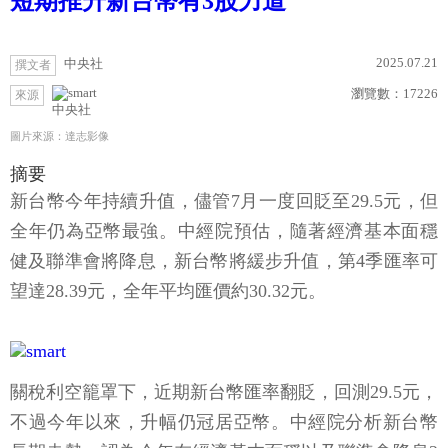
短期推升新台幣有3股力道
2025.07.21
中央社
撰文者
瀏覽數：
17226
來源
中央社
圖片來源：達志影像
摘要
新台幣今年持續升值，儘管7月一度回貶至29.5元，但
全年仍為亞幣最強。中經院預估，隨著經濟基本面穩
健及聯準會將降息，新台幣將緩步升值，第4季匯率可
望達28.39元，全年平均匯價約30.32元。
關稅利空籠罩下，近期新台幣匯率翻貶，回測29.5元，
不過今年以來，升幅仍冠居亞幣。中經院分析新台幣