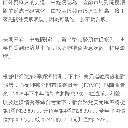
而外資匯入的力道，中經院認為，金融市場對關稅議
題的反應已經鈍化，由於美股與台股連動性高，接下
來先關注美股表現，因為可能進一步牽動台股。
長期來看，中經院指出，新台幣走勢預估仍緩升，主
要是受到經濟基本面，以及聯準會降息次數、幅度影
響。
根據中經院第3季經濟預測，下半年美元指數續處相對
弱勢，而從聯邦公開市場委員會（FOMC）點陣圖看
來，2025年下半年聯準會將降息2次，在通膨、利差，
以及經濟情勢等綜合考量下，新台幣兌美元匯率將從
第1季的32.89元，升值至第4季約28.39元，全年平均價
位約30.32元，較2024年的32.11元升值約5.92%。