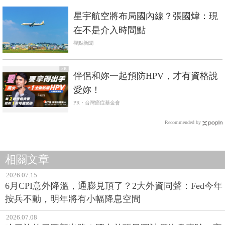
星宇航空將布局國內線？張國煒：現
在不是介入時間點
觀點新聞
PR
伴侶和妳一起預防HPV，才有資格說
愛妳！
PR・台灣癌症基金會
Recommended by
相關文章
2026.07.15
6月CPI意外降溫，通膨見頂了？2大外資同聲：Fed今年
按兵不動，明年將有小幅降息空間
2026.07.08