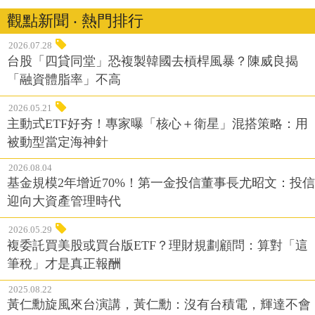
觀點新聞 ‧ 熱門排行
2026.07.28
台股「四貸同堂」恐複製韓國去槓桿風暴？陳威良揭
「融資體脂率」不高
2026.05.21
主動式ETF好夯！專家曝「核心＋衛星」混搭策略：用
被動型當定海神針
2026.08.04
基金規模2年增近70%！第一金投信董事長尤昭文：投信
迎向大資產管理時代
2026.05.29
複委託買美股或買台版ETF？理財規劃顧問：算對「這
筆稅」才是真正報酬
2025.08.22
黃仁勳旋風來台演講，黃仁勳：沒有台積電，輝達不會