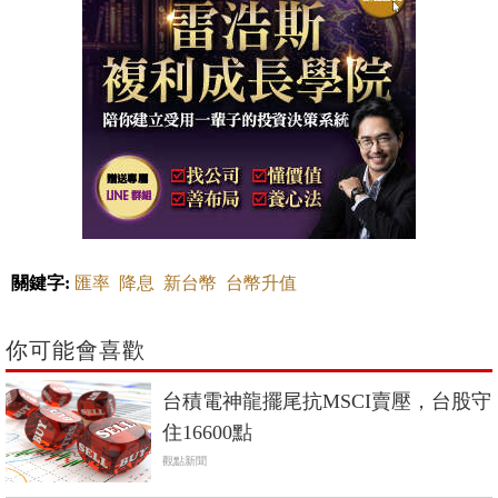
關鍵字:
匯率
降息
新台幣
台幣升值
你可能會喜歡
台積電神龍擺尾抗MSCI賣壓，台股守
住16600點
觀點新聞