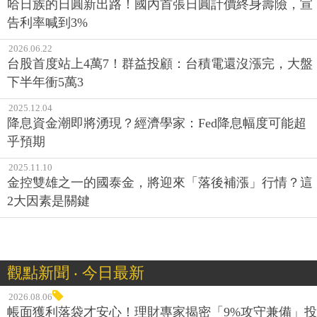
哈日族的日圓新出路！國內首張日圓計價終身壽險，宣
告利率喊到3%
2026.06.22
台股首度站上4萬7！群益投顧：台積電還沒漲完，大盤
下半年衝5萬3
2025.12.04
降息資金潮即將湧現？經濟學家：Fed降息幅度可能超
乎預期
2025.11.10
金控雙雄之一的國泰金，將迎來「落後補漲」行情？這
2大因素是關鍵
觀點新聞 ‧ 今日最新
2026.08.06
帳面獲利落袋才安心！理財專家揭密「9%攻守兼備」投