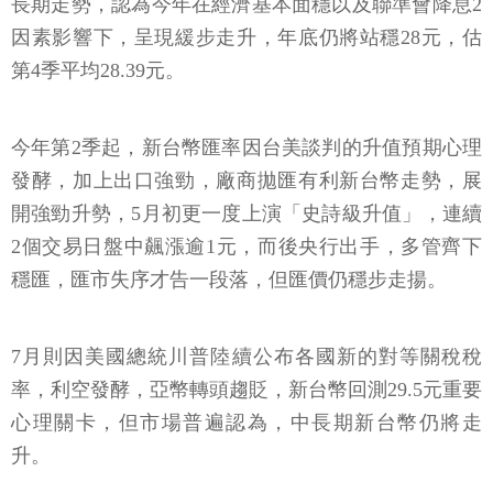
長期走勢，認為今年在經濟基本面穩以及聯準會降息2
因素影響下，呈現緩步走升，年底仍將站穩28元，估
第4季平均28.39元。
今年第2季起，新台幣匯率因台美談判的升值預期心理
發酵，加上出口強勁，廠商拋匯有利新台幣走勢，展
開強勁升勢，5月初更一度上演「史詩級升值」，連續
2個交易日盤中飆漲逾1元，而後央行出手，多管齊下
穩匯，匯市失序才告一段落，但匯價仍穩步走揚。
7月則因美國總統川普陸續公布各國新的對等關稅稅
率，利空發酵，亞幣轉頭趨貶，新台幣回測29.5元重要
心理關卡，但市場普遍認為，中長期新台幣仍將走
升。