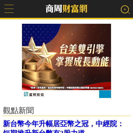
觀點新聞
新台幣今年升幅居亞幣之冠，中經院：