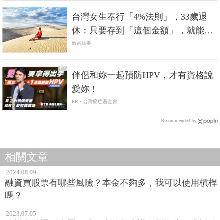
台灣女生奉行「4%法則」，33歲退
休：只要存到「這個金額」，就能財
務自由
致富故事
PR
伴侶和妳一起預防HPV，才有資格說
愛妳！
PR・台灣癌症基金會
Recommended by
相關文章
2024.08.09
融資買股票有哪些風險？本金不夠多，我可以使用槓桿
嗎？
2023.07.05