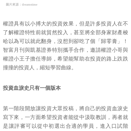
圖片來源：dreamstime
權證具有以小搏大的投資效果，但是許多投資人在不
了解權證特性前就貿然投入，甚至將全部身家財產梭
哈以為可以就此翻身，沒想到卻吃了個「歸零膏」！
智富月刊與凱基證券特別攜手合作，邀請權證小哥與
權證小王子擔任導師，希望能幫助在投資的路上跌跌
撞撞的投資人，縮短學習曲線。
投資血淚史只有一個版本
第一階段開放讓投資大眾投稿，將自己的投資血淚史
寫下來，一方面希望投資者能從中汲取教訓，再者就
是讓評審可以從中初選出合適的學員，進入口試階