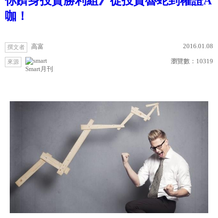
你躋身投資勝利組》從投資魯蛇到權證A
咖！
2016.01.08
高富
撰文者
瀏覽數：
10319
來源
Smart月刊