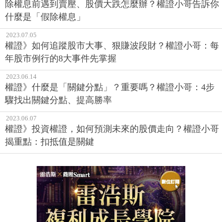
除權息前遇到賣壓、股價大跌怎麼辦？權證小哥告訴你
什麼是「假除權息」
2023.07.05
權證》如何追蹤股市大事、狠賺波段財？權證小哥：每
年股市例行的8大事件先掌握
2023.06.14
權證》什麼是「關鍵分點」？重要嗎？權證小哥：4步
驟找出關鍵分點、提高勝率
2023.06.07
權證》投資權證，如何預測未來的股價走向？權證小哥
揭重點：扣抵值是關鍵