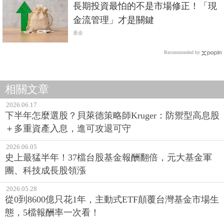
長期投資最怕的不是市場修正！「現
金流管理」才是關鍵
基金
Recommended by
相關文章
2026.06.17
下半年怎麼選股？貝萊德策略師Kruger：防禦型高息股
＋多重資產入息，進可攻退可守
2026.06.05
史上最猛半年！37檔台股基金報酬翻倍，元大基金軍
團、科技成長股領漲
2026.05.28
從0到8600億只花1年，主動式ETF顛覆台灣基金市場生
態，5檔報酬率一次看！