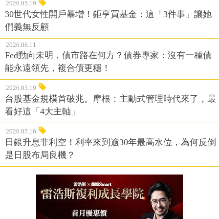
2026.05.19
30世代女性開戶暴增！鉅亨買基金：這「3件事」讓她
們義無反顧
2026.06.11
Fed動向未明，債市路在何方？債券專家：沒有一種債
能永遠領先，複合債更穩！
2026.05.19
台股基金規模首破兆。摩根：主動式管理時代來了，最
看好這「4大主軸」
2026.07.16
日銀升息非利空！利率來到逾30年最高水位，為何反倒
是日股布局良機？