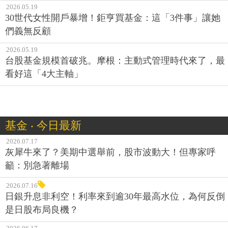
2026.05.19
30世代女性開戶暴增！鉅亨買基金：這「3件事」讓她
們義無反顧
2026.05.19
台股基金規模首破兆。摩根：主動式管理時代來了，最
看好這「4大主軸」
基金 ‧ 今日最新
2026.07.17
灰犀牛來了？美期中選舉前，股市波動大！但專家呼
籲：別急著離場
2026.07.16
日銀升息非利空！利率來到逾30年最高水位，為何反倒
是日股布局良機？