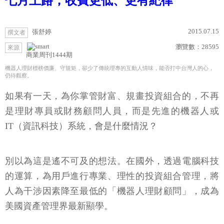
七月上路，收費更低、更有紀律
2015.07.15
張舒婷
撰文者
瀏覽數：
28595
來源
商業周刊1444期
機器人理財標榜價廉、守規矩，卻少了傳統理專的互動人情味，能否打中台灣人的心，
仍待觀察。
如果有一天，為你掌管財富、規畫投資組合的，不再
是理財專員或財務顧問人員，而是先進的機器人或
IT（資訊科技）系統，會是什麼情況？
別以為這是遙不可及的想法。在國外，透過電腦科技
的運算，為用戶進行專業、理性的投資組合管理，將
人為干涉因素降至最低的「機器人理財顧問」，成為
美國資產管理界最新顯學。