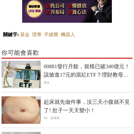
關鍵字:
基金
理專
手續費
機器人
你可能會喜歡
00881發行月餘，規模已破340億元！
該搶進17元的當紅ETF？理財教母提
醒4風險
基金
PR
起床就先做件事，沒三天小腹就不見
了! 肚子一天天變小！
PR・新素簡