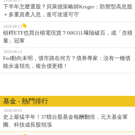
2026.06.17
下半年怎麼選股？貝萊德策略師Kruger：防禦型高息股
＋多重資產入息，進可攻退可守
2026.06.11
槓桿ETF也買台積電現貨？00631L曝險破百，成「含積
量」冠軍
2026.06.11
Fed動向未明，債市路在何方？債券專家：沒有一種債
能永遠領先，複合債更穩！
基金 ‧ 熱門排行
2026.06.05
史上最猛半年！37檔台股基金報酬翻倍，元大基金軍
團、科技成長股領漲