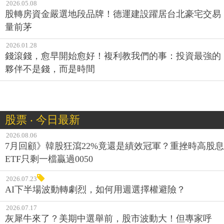
2026.05.08
股轉房資金嚴選地段品牌！德運建設躍居台北豪宅交易
量前茅
2026.01.28
錢滾錢，愈早開始愈好！複利教我們的事：投資最強的
夥伴不是錢，而是時間
股票 ‧ 今日最新
2026.08.06
7月回顧》韓股狂瀉22%竟還是績效冠軍？重挫時高股息
ETF只剩一檔贏過0050
2026.07.23
AI下半場波動轉劇烈，如何用週選擇權避險？
2026.07.17
灰犀牛來了？美期中選舉前，股市波動大！但專家呼