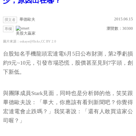
少，原因出在哪？
2015.06.15
畢德歐夫
撰文者
瀏覽數：
30300
專欄
美股大贏家
圖片來源：oskaye@flickr,CC BY 2.0
台股知名手機龍頭宏達電6月5日公布財測，第2季虧損
約9元~10元，引發市場恐慌，股價甚至見到7字頭，創
下新低。
與團隊成員Stark見面，同時也是分析師的他，笑笑跟
畢德歐夫說：「畢大，你應該有看到新聞吧？你覺得
宏達電會止跌嗎？」我笑著說：「還有人敢買這家公
司喔？」