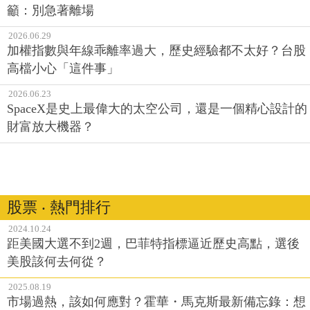
籲：別急著離場
2026.06.29
加權指數與年線乖離率過大，歷史經驗都不太好？台股
高檔小心「這件事」
2026.06.23
SpaceX是史上最偉大的太空公司，還是一個精心設計的
財富放大機器？
股票 ‧ 熱門排行
2024.10.24
距美國大選不到2週，巴菲特指標逼近歷史高點，選後
美股該何去何從？
2025.08.19
市場過熱，該如何應對？霍華・馬克斯最新備忘錄：想