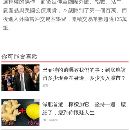
選擇權的操作，而後延伸至國際外匯、指數、活牛、
農產品與美國公債期貨，22歲賺到了第一個百萬。而
後進入外商當沖交易室學習，累積交易筆數超過125萬
筆。
你可能會喜歡
巴菲特的遺囑教我們的事：到底應該
留多少現金在身邊、多少投入股市？
股市
PR
減肥首選，檸檬加它，堅持一週，腰
細了，瘦到你懷疑人生
PR・新素簡