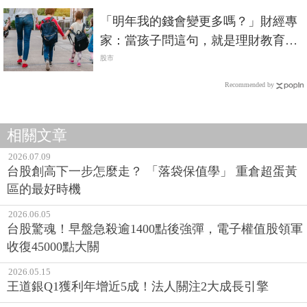
「明年我的錢會變更多嗎？」財經專
家：當孩子問這句，就是理財教育好
時機！
股市
Recommended by
相關文章
2026.07.09
台股創高下一步怎麼走？ 「落袋保值學」 重倉超蛋黃
區的最好時機
2026.06.05
台股驚魂！早盤急殺逾1400點後強彈，電子權值股領軍
收復45000點大關
2026.05.15
王道銀Q1獲利年增近5成！法人關注2大成長引擎