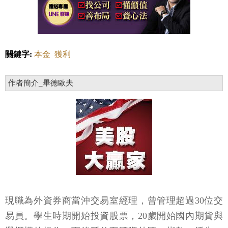
關鍵字:
本金
獲利
作者簡介_畢德歐夫
現職為外資券商當沖交易室經理，曾管理超過30位交
易員。學生時期開始投資股票，20歲開始國內期貨與