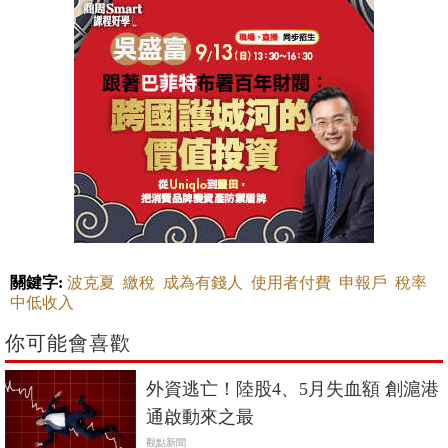
關鍵字:
波克夏
繳稅
成為有錢人
使用者付費
申報戶
稅率
中低收入
你可能會喜歡
外資逃亡！陸股4、5月失血額 創滬港
通啟動來之最
觀點新聞