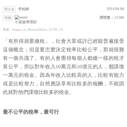
2014.06.06
李柏鋒
撰文者
瀏覽數：
11566
專欄
小資族學理財
來源：Images_of_Money@flickr, CC BY 2.0
「有所得就要繳稅」，社會大眾或許已經能普遍接受
這個概念；但是要怎麼決定稅率比較公平，那就很難
有一個共識了。有的人會覺得每個人都繳一樣的稅才
算公平，所以對年收入10萬元和10億元的人，都課徵
一萬元的稅金。因為年收入比較高的人，比較有能力
或是比較努力，自然應該享有比較多的報酬，不能因
此就對他們課徵比較多的稅金。
最不公平的稅率，最可行