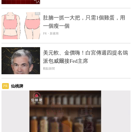
PR
肚腩一抓一大把，只需1個雞蛋，用
一個瘦一個
PR・新素簡
美元軟、金價嗨！白宮傳週四提名鴿
派包威爾接Fed主席
觀點新聞
仙桃牌
PR