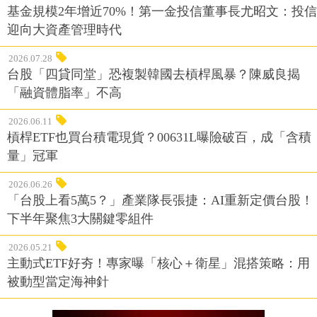
基金規模2年增近70%！第一金投信董事長尤昭文：投信
迎向大資產管理時代
2026.07.28
台股「四貸同堂」恐複製韓國去槓桿風暴？陳威良揭
「融資體脂率」不高
2026.06.11
槓桿ETF也買台積電現貨？00631L曝險破百，成「含積
量」冠軍
2026.06.26
「台股上看5萬5？」產業隊長張捷：AI重新定價台股！
下半年聚焦3大關鍵零組件
2026.05.21
主動式ETF好夯！專家曝「核心＋衛星」混搭策略：用
被動型當定海神針