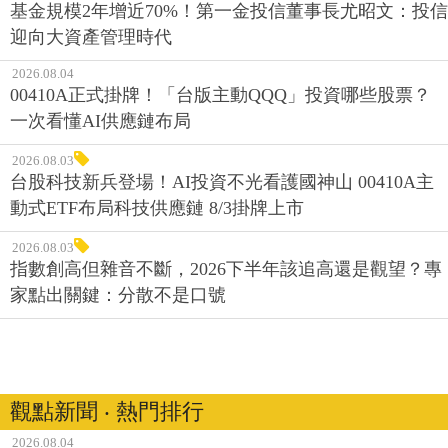
基金規模2年增近70%！第一金投信董事長尤昭文：投信
迎向大資產管理時代
2026.08.04
00410A正式掛牌！「台版主動QQQ」投資哪些股票？
一次看懂AI供應鏈布局
2026.08.03
台股科技新兵登場！AI投資不光看護國神山 00410A主
動式ETF布局科技供應鏈 8/3掛牌上市
2026.08.03
指數創高但雜音不斷，2026下半年該追高還是觀望？專
家點出關鍵：分散不是口號
觀點新聞 ‧ 熱門排行
2026.08.04