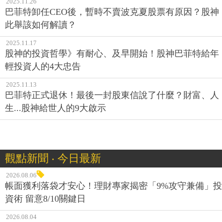
2025.11.26
巴菲特卸任CEO後，暫時不賣波克夏股票有原因？股神
此舉該如何解讀？
2025.11.17
股神的投資哲學》有耐心、及早開始！股神巴菲特給年
輕投資人的4大忠告
2025.11.13
巴菲特正式退休！最後一封股東信說了什麼？財富、人
生...股神給世人的9大啟示
觀點新聞 ‧ 今日最新
2026.08.06
帳面獲利落袋才安心！理財專家揭密「9%攻守兼備」投
資術 留意8/10關鍵日
2026.08.04