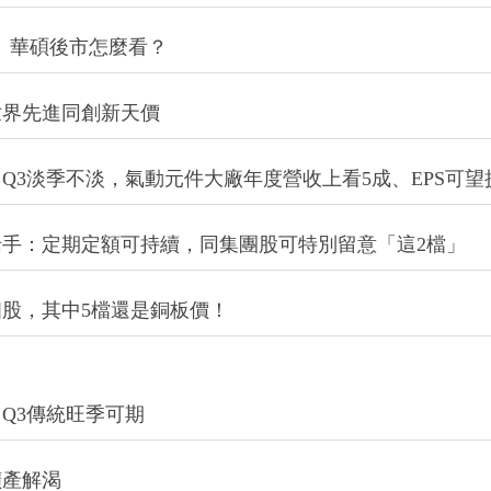
、華碩後市怎麼看？
世界先進同創新天價
3淡季不淡，氣動元件大廠年度營收上看5成、EPS可望挑
手：定期定額可持續，同集團股可特別留意「這2檔」
個股，其中5檔還是銅板價！
Q3傳統旺季可期
擴產解渴