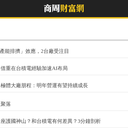
「產能排擠」效應，2台廠受注目
借重在台積電經驗加速AI布局
二極體大廠朋程：明年營運有望持續成長
人聚落
下一座護國神山？和台積電有何差異？3分鐘剖析