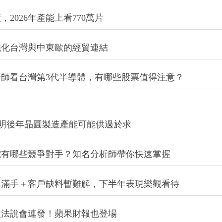
，2026年產能上看770萬片
強化台灣與中東歐的經貿連結
師看台灣第3代半導體，有哪些股票值得注意？
，明後年晶圓製造產能可能供過於求
電有哪些競爭對手？知名分析師帶你快速掌握
單滿手＋客戶缺料暫難解，下半年表現樂觀看待
股法說會連發！蘋果財報也登場