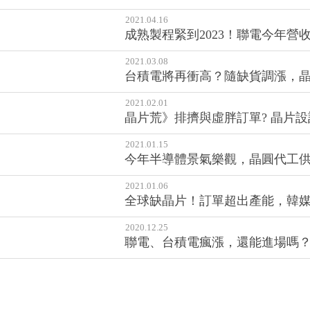
2021.04.16
成熟製程緊到2023！聯電今年營
2021.03.08
台積電將再衝高？隨缺貨調漲，晶
2021.02.01
晶片荒》排擠與虛胖訂單? 晶片
2021.01.15
今年半導體景氣樂觀，晶圓代工
2021.01.06
全球缺晶片！訂單超出產能，韓媒
2020.12.25
聯電、台積電瘋漲，還能進場嗎