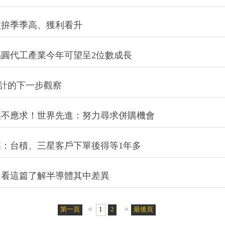
收拚季季高、獲利看升
圓代工產業今年可望呈2位數成長
設計的下一步觀察
供不應求！世界先進：努力尋求併購機會
：台積、三星客戶下單後得等1年多
？看這篇了解半導體其中差異
«
»
第一頁
1
2
最後頁