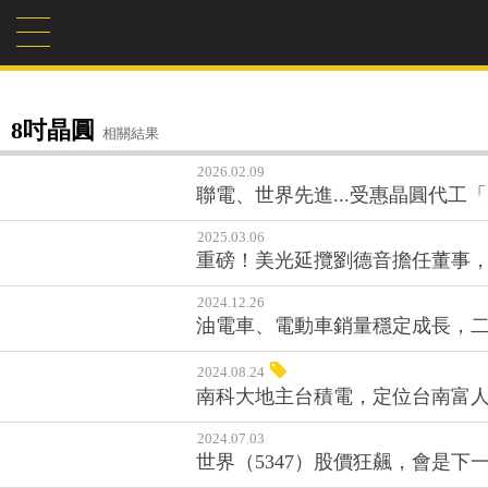
8吋晶圓
相關結果
2026.02.09
聯電、世界先進...受惠晶圓代工
2025.03.06
重磅！美光延攬劉德音擔任董事，
2024.12.26
油電車、電動車銷量穩定成長，
2024.08.24
南科大地主台積電，定位台南富
2024.07.03
世界（5347）股價狂飆，會是