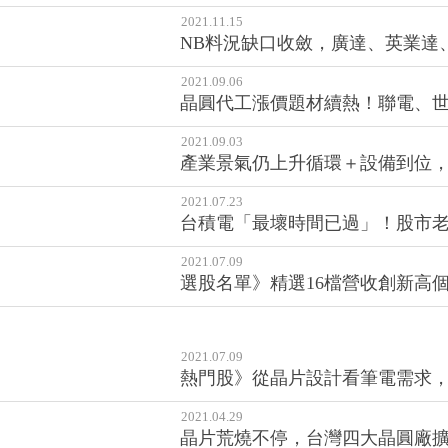
2021.11.15
NB料況缺口收斂，廣達、英業達
2021.09.06
晶圓代工漲價題材續熱！聯電、
2021.09.03
產業景氣仍上升循環＋設備到位，Q
2021.07.23
台積電「最壞時間已過」！股市老
2021.07.09
選股名單》精選16檔營收創新高
2021.07.09
熱門股》從晶片設計看筆電需求，
2021.04.29
晶片荒燒不停，台灣四大晶圓廠