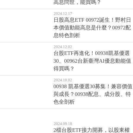
高息問世，能買嗎？
2024.12.17
日股高息ETF 00972誕生！野村日
本價值動能高息是什麼？00972配
息特色剖析
2024.12.02
台股ETF再進化！00938凱基優選
30、00962台新臺灣AI優息動能值
得買嗎？
2024.10.02
00938 凱基優選30募集！兼容價值
與成長？00938配息、成分股、特
色全剖析
2024.09.18
2檔台股ETF接力開募，以股東權