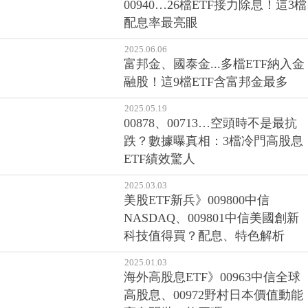
00940…26檔ETF接力除息！這3檔
配息率最亮眼
2025.06.06
富邦金、國泰金...多檔ETF納入金
融股！這9檔ETF含富邦金最多
2025.05.19
00878、00713…空頭時不是最抗
跌？數據曝真相：3檔冷門高股息
ETF績效驚人
2025.03.03
美股ETF新兵》009800中信
NASDAQ、009801中信美國創新
科技值得買？配息、特色解析
2025.01.03
海外高股息ETF》00963中信全球
高股息、00972野村日本價值動能