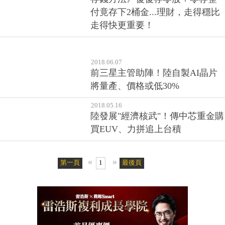
走得快更重要！
2018.06.07
前三星主管助陣！陸自製AI晶片
將量產、價格或低30%
2018.05.16
陸發展"經濟核武"！傳中芯重金購
買EUV、力拼追上台積
«
»
第一頁
1
最後頁