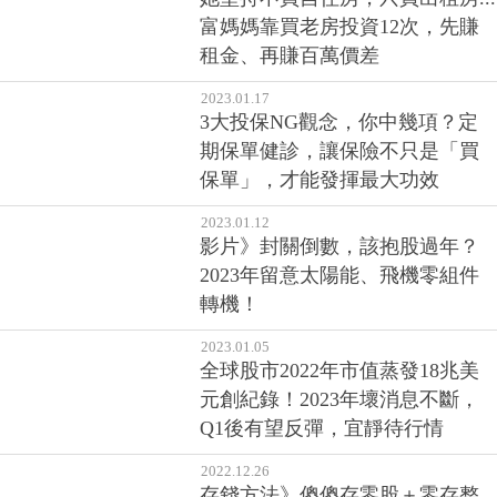
租金、再賺百萬價差
2023.01.17
3大投保NG觀念，你中幾項？定
期保單健診，讓保險不只是「買
保單」，才能發揮最大功效
2023.01.12
影片》封關倒數，該抱股過年？
2023年留意太陽能、飛機零組件
轉機！
2023.01.05
全球股市2022年市值蒸發18兆美
元創紀錄！2023年壞消息不斷，
Q1後有望反彈，宜靜待行情
2022.12.26
存錢方法》傻傻存零股＋零存整
付竟存下2桶金...理財，走得穩比