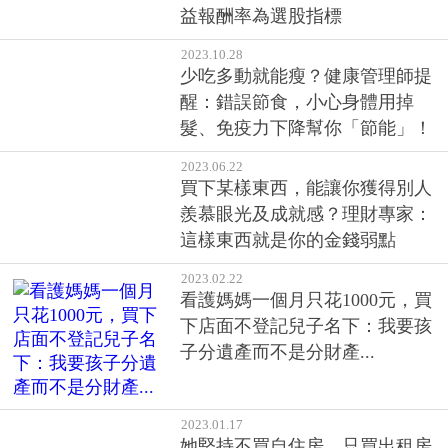
益報酬率為選股指標
2023.10.28
少吃多動就能瘦？健康管理師提
醒：錯誤節食，小心身體用掉
髮、免疫力下降幫你「節能」！
2023.06.22
買下某樣東西，能讓你獲得別人
羨慕眼光及成就感？理財專家：
這樣東西就是你的金錢弱點
2023.02.22
看護媽媽一個月只花1000元，買
下店面不登記兒子名下：我要孩
子分遺產而不是分財產...
2023.01.17
她堅持不買自住房，只買出租房...
富媽媽靠買老房投資12次，先賺