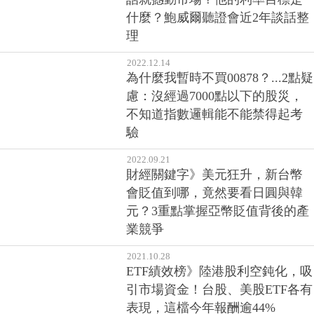
什麼？鮑威爾聽證會近2年談話整
理
2022.12.14
為什麼我暫時不買00878？...2點疑
慮：沒經過7000點以下的股災，
不知道指數邏輯能不能禁得起考
驗
2022.09.21
財經關鍵字》美元狂升，新台幣
會貶值到哪，竟然要看日圓與韓
元？3重點掌握亞幣貶值背後的產
業競爭
2021.10.28
ETF績效榜》陸港股利空鈍化，吸
引市場資金！台股、美股ETF各有
表現，這檔今年報酬逾44%