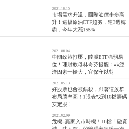
2021.10.15
市場需求升溫，國際油價步步高
升！這檔原油ETF超夯，連3週稱
霸，今年大漲155%
2021.08.04
中國政策打壓，陸股ETF強弱易
位！理財教母林奇芬提醒：非經
濟因素干擾大，宜保守以對
2021.05.13
好股票也會被錯殺，跟著這族群
布局勝率高！1張表找到10檔籌碼
安定股！
2021.02.09
危機=贏家入市時機！10檔「融資