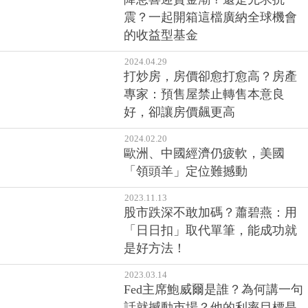
震？一起開箱這檔廣納全球機會
的收益型基金
2024.04.29
打炒房，房價卻愈打愈高？房產
專家：預售屋禁止轉售本意良
好，卻讓房價飆更高
2024.02.20
歐洲、中國經濟仍疲軟，美國
「領頭羊」定位難撼動
2023.11.13
股市跌深不敢加碼？蕭碧燕：用
「日日扣」取代單筆，能成功就
是好方法！
2023.03.14
Fed主席鮑威爾是誰？為何講一句
話就撼動市場？他的利率目標是