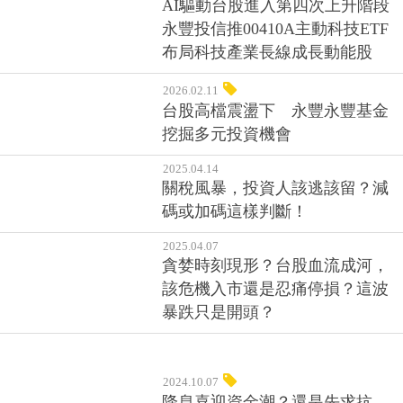
AI驅動台股進入第四次上升階段
永豐投信推00410A主動科技ETF
布局科技產業長線成長動能股
2026.02.11
台股高檔震盪下 永豐永豐基金
挖掘多元投資機會
2025.04.14
關稅風暴，投資人該逃該留？減
碼或加碼這樣判斷！
2025.04.07
貪婪時刻現形？台股血流成河，
該危機入市還是忍痛停損？這波
暴跌只是開頭？
2024.10.07
降息喜迎資金潮？還是先求抗