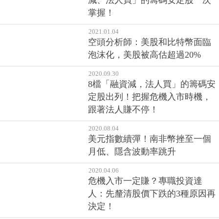
減、法人買」的籌碼安定股一次
掌握！
2021.01.04
空頭分析師：美股和比特幣面臨
泡沫化，美股被高估超過20%
2020.09.30
8檔「融資減，法人買」的籌碼安
定股出列！把握危機入市時機，
跟著法人賺不停！
2020.08.04
美元指數續彈！南非幣挫至一個
月低、隱含波動率跳升
2020.04.06
危機入市一定賺？專職投資達
人：先釐清股價下跌的3種原因再
決定！