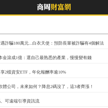
詐騙180萬元...白衣天使：預防長輩被詐騙有4個解法
萬本金滾成1億：選自己最熟悉的產業，慢慢變有錢
2檔資安ETF，年化報酬率逾10%
軟體公司，未來如何？降息2碼沒了，這3者齊漲！
碼、可遠端引導資訊流