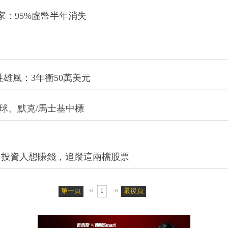
專家：95%虛幣半年消失
性雄風：3年衝50萬美元
球、默克/馬士基中標
！投資人想賺錢，追蹤這兩檔股票
«
»
第一頁
1
最後頁