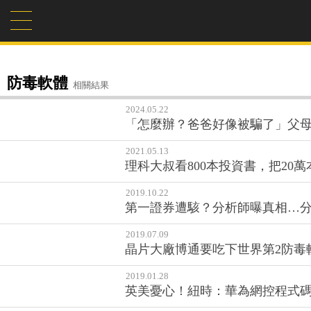
防毒軟體
相關結果
2024.05.22
「怎麼辦？爸爸好像被騙了」父母遇
2021.05.13
理科大叔看800本投資書，把20
2019.10.22
第一證券遭駭？分析師曝真相…分享
2019.07.09
晶片大廠博通要吃下世界第2防毒
2019.01.28
英美憂心！紐時：華為網控程式