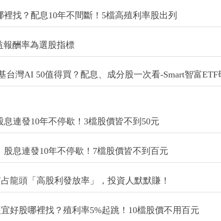
合自己的1檔ETF？
哪裡找？配息10年不間斷！5檔高殖利率股出列
權益報酬率為選股指標
凱基台灣AI 50值得買？配息、成分股一次看-Smart智富ET
息連發10年不停歇！3檔股價皆不到50元
、股息連發10年不停歇！7檔股價皆不到百元