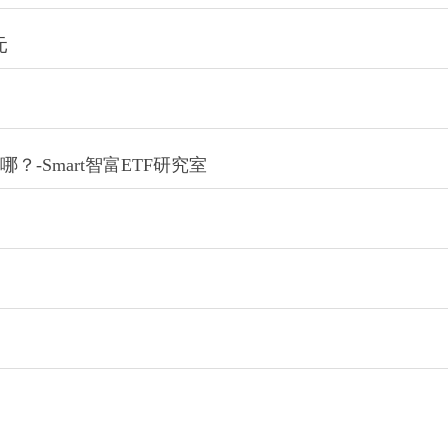
%
元
？-Smart智富ETF研究室