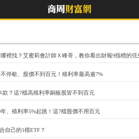
哪裡找？艾蜜莉會計師Ｘ峰哥，教你看出財報9指標的弦
年不停歇、股價不到百元！殖利率最高逾7%
基本款？這7檔高殖利率銅板股皆不到百元
0年、殖利率5%起跳！這7檔股價不用百元