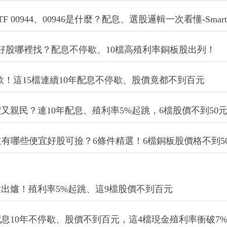
市占龍頭「高股利發放率」，投資人默默賺！
宜好股哪裡找？殖利率5%起跳！10檔股價不用百元
00944、00946是什麼？配息、選股邏輯一次看懂-Smar
好股哪裡找？配息不停歇、10檔高殖利率銅板股出列！
款！這15檔連續10年配息不停歇、股價竟都不到百元
親民？連10年配息、殖利率5%起跳，6檔股價不到50
還有哪些便宜好股可撿？6條件精選！6檔銅板股價格不到5