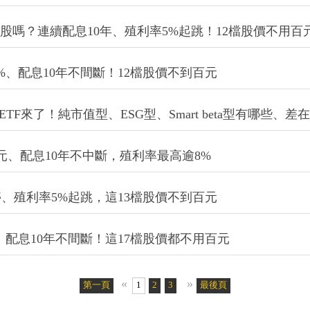
股出爐！殖利率5%起跳、這9檔股價不到百元
息10年不停歇、股價不到百元，這4檔現金殖利率衝破7
好股嗎？連續配息10年、殖利率5%起跳！12檔股價不用百
、配息10年不間斷！12檔股價不到百元
F來了！純市值型、ESG型、Smart beta型有哪些、差在哪
元、配息10年不中斷，殖利率最高逾8%
、殖利率5%起跳，這13檔股價不到百元
配息10年不間斷！這17檔股價都不用百元