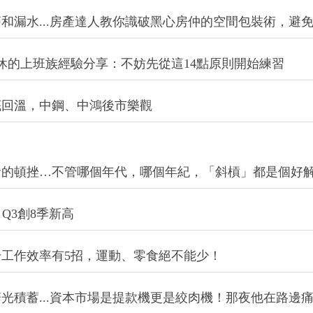
和漏水...房產達人教你識破黑心房仲的空間包裝術，避
休的上班族經驗分享：不妨先從這14點原則開始練習
底回溫，中鋼、中鴻後市樂觀
命的頓挫…不管哪個年代，哪個年紀，「斜槓」都是個好
 Q3創8季新高
工作效率有5招，運動、零食絕不能少！
光積蓄...資本市場是提款機更是絞肉機！那夜他在路邊痛