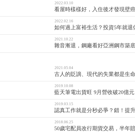
2022.03.10
看屋時樣樣好，入住後才發現壁癌
2022.02.16
如何過上富裕生活？投資5年就退
2021.10.22
雜音漸退，鋼廠看好亞洲鋼市築
2021.05.04
古人的貶謫、現代的失業都是生
2019.10.08
藍天筆電出貨旺 9月營收破20億元
2019.03.15
認真工作就是分秒必爭？錯！提升
2018.06.25
50歲宅配員改行期貨交易，半年賠