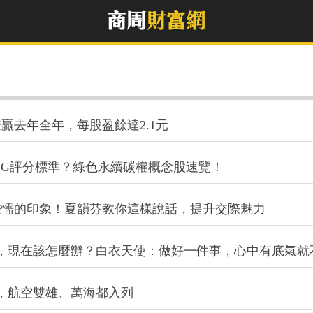
贏去年全年，每股盈餘達2.1元
ESG評分標準？綠色永續碳權概念股速覽！
怯懦的印象！夏韻芬教你這樣說話，提升交際魅力
0元，現在該怎麼辦？白衣天使：做好一件事，心中有底氣就
股，航空雙雄、萬海都入列