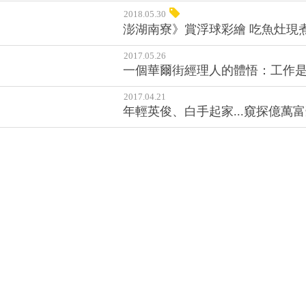
2018.05.30
澎湖南寮》賞浮球彩繪 吃魚灶現
2017.05.26
一個華爾街經理人的體悟：工作
2017.04.21
年輕英俊、白手起家...窺探億