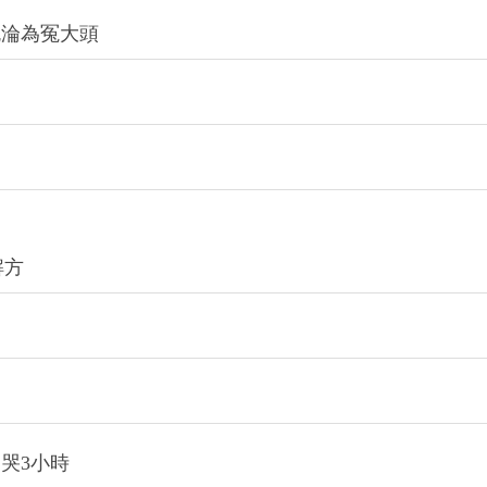
免淪為冤大頭
解方
哭3小時