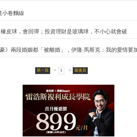
煮小卷麵線
是橡皮球，會回彈；投資理財是玻璃球，不小心就會破
萬富豪》兩段婚姻都「被離婚」，伊隆‧馬斯克：我的愛情要
«
»
第一頁
1
最後頁