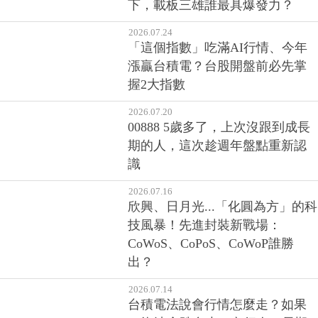
下，載板三雄誰最具爆發力？
2026.07.24
「這個指數」吃滿AI行情、今年
漲贏台積電？台股開盤前必先掌
握2大指數
2026.07.20
00888 5歲多了，上次沒跟到成長
期的人，這次趁週年盤點重新認
識
2026.07.16
欣興、日月光...「化圓為方」的科
技風暴！先進封裝新戰場：
CoWoS、CoPoS、CoWoP誰勝
出？
2026.07.14