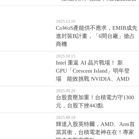
2026.04.07
拿著清朝的劍，斬不了AI時代的
官：揭開智原「基因改造」的內
幕
2026.03.16
貼近大盤產業結構 00888聚焦台股
主流
2026.02.09
聯電、世界先進...受惠晶圓代工
「產能排擠」效應，2台廠受注目
2025.12.10
CoWoS產能供不應求，EMIB成先
進封裝B計畫，「6間台廠」搶占