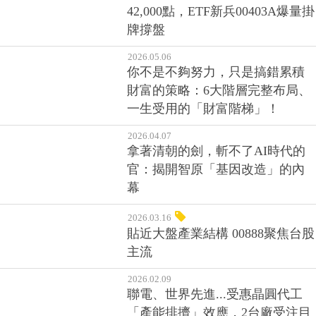
2026.05.22
世界、日月光股價漲勢終結？企
業導入AI後真有賺到錢？市場即
將湧現倒閉潮？
2026.05.12
AI題材續燒！台股連4天挑戰
42,000點，ETF新兵00403A爆量掛
牌撐盤
2026.05.06
你不是不夠努力，只是搞錯累積
財富的策略：6大階層完整布局、
一生受用的「財富階梯」！