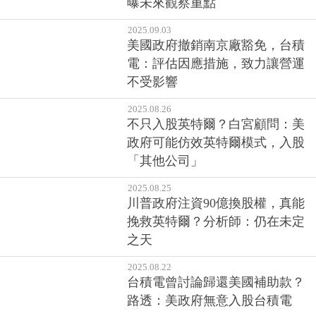
商機
2025.10.15
Intel 重返 AI 晶片戰場！ 新
GPU「Crescent Island」明年登
場 能效挑戰 NVIDIA、AMD
2025.09.26
台股賣壓加重！台積電力守1300
元，台股下挫443點
2025.09.19
輝達入股英特爾，AMD、Arm首
當其衝，台積電老神在在！專家
曝未來觀察重點
2025.09.03
美國政府撤銷南京廠豁免，台積