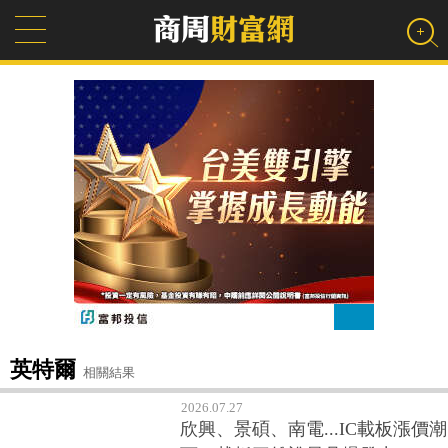
英特爾
相關結果
2026.07.27
欣興、景碩、南電...IC載板漲價潮