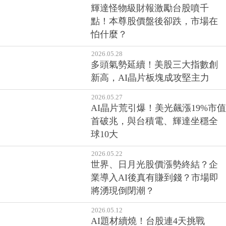
能大啖利多？
2026.06.02
輝達怪物級財報激勵台股噴千
點！本尊股價盤後卻跌，市場在
怕什麼？
2026.05.28
多頭氣勢延續！美股三大指數創
新高，AI晶片板塊成攻堅主力
2026.05.27
AI晶片荒引爆！美光飆漲19%市值
首破兆，與台積電、輝達坐穩全
球10大