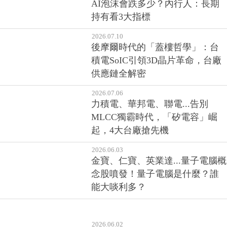
台積電法說會行情怎麼走？如果
AI泡沫會跌多少？內行人：長期
持有看3大指標
2026.07.10
後摩爾時代的「蓋樓哲學」：台
積電SoIC引領3D晶片革命，台廠
供應鏈全解密
2026.07.06
力積電、華邦電、聯電...告別
MLCC獨霸時代，「矽電容」崛
起，4大台廠搶先機
2026.06.03
金寶、仁寶、英業達...量子電腦概
念股噴發！量子電腦是什麼？誰